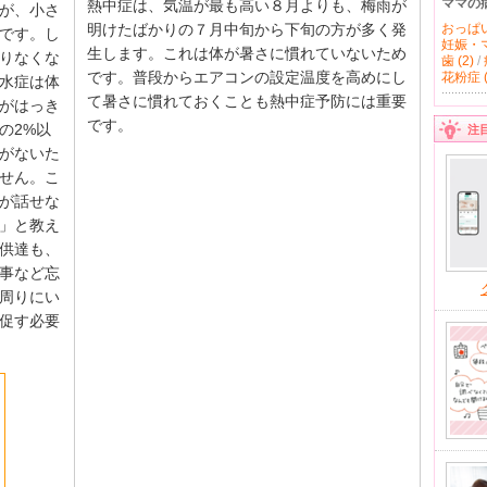
ママの
熱中症は、気温が最も高い８月よりも、梅雨が
が、小さ
明けたばかりの７月中旬から下旬の方が多く発
おっぱい 
です。し
妊娠・マ
生します。これは体が暑さに慣れていないため
りなくな
歯 (2)
/
です。普段からエアコンの設定温度を高めにし
花粉症 (
水症は体
て暑さに慣れておくことも熱中症予防には重要
がはっき
です。
の2%以
注
がないた
せん。こ
が話せな
」と教え
供達も、
事など忘
周りにい
促す必要