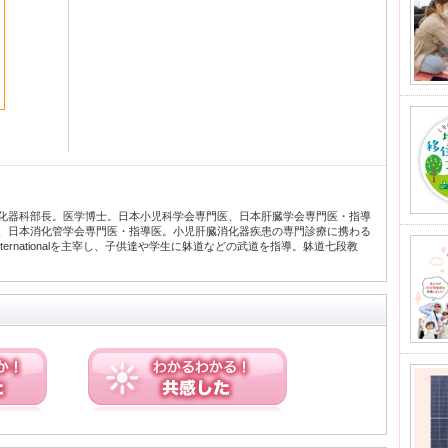
化器科部長。医学博士。日本小児科学会専門医、日本肝臓学会専門医・指導
、日本消化管学会専門医・指導医。小児肝臓消化器疾患の専門診療に携わる
my Internationalを主宰し、子供達や学生に躰道などの武道を指導。躰道七段教