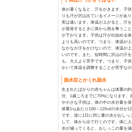
体が暑くなると、汗をかきます。子供
りも汗が沢山出ているイメージがあり
実は違います。体温が上がると、汗を
が蒸発するときに体から熱を奪うこと
が下がります。子供は汗が出始める体
よりも高いのです。つまり、体温が上
なかなか汗をかけないので、体温が上
いのです。また、短時間に沢山の汗を
も、大人より苦手です。つまり、子供
かいて体温を調整することが苦手なの
脱水症とかくれ脱水
生まれたばかりの赤ちゃんは体重の約
分、1歳ころまでに70%になります。
や小さな子供は、体の中の水分量を保
体重1㎏あたり100～120㎖の水分が
です。逆に1日に同じ量の水がおしっ
して、体から出て行くのです。体に入
水が減ってくると、おしっこの量を減