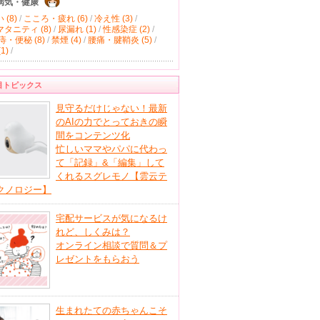
病気・健康
(8)
/
こころ・疲れ (6)
/
冷え性 (3)
/
タニティ (8)
/
尿漏れ (1)
/
性感染症 (2)
/
痔・便秘 (8)
/
禁煙 (4)
/
腰痛・腱鞘炎 (5)
/
1)
/
目トピックス
見守るだけじゃない！最新
のAIの力でとっておきの瞬
間をコンテンツ化
忙しいママやパパに代わっ
て「記録」&「編集」して
くれるスグレモノ【雲云テ
クノロジー】
宅配サービスが気になるけ
れど、しくみは？
オンライン相談で質問＆プ
レゼントをもらおう
生まれたての赤ちゃんこそ