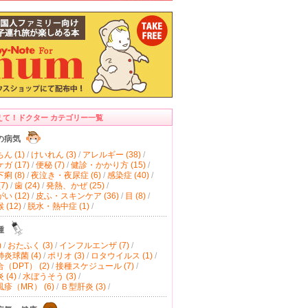
えて！ドクター カテゴリー一覧
の病気
ん (1)
/
けいれん (3)
/
アレルギー (38)
/
ガ (17)
/
便秘 (7)
/
健診・かかり方 (15)
/
痢 (8)
/
夜泣き・夜尿症 (6)
/
感染症 (40)
/
7)
/
歯 (24)
/
発熱、かぜ (25)
/
い (12)
/
皮ふ・スキンケア (36)
/
目 (8)
/
(12)
/
脱水・熱中症 (1)
/
種
)
/
おたふく (3)
/
インフルエンザ (7)
/
炎球菌 (4)
/
ポリオ (3)
/
ロタウイルス (1)
/
（DPT） (2)
/
接種スケジュール (7)
/
(4)
/
水ぼうそう (3)
/
疹（MR） (6)
/
Ｂ型肝炎 (3)
/