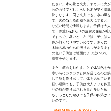
ださい。水の量と火力、ヤカンに火が
分の面積でどれくらいお湯が早く沸騰
決まります。同じ火力でも、水の量を
て、火の当たる面積を最大にすると、
り短い時間で沸騰します。子供は大人
て、体重1㎏あたりの皮膚の面積が広
ですので、暑いところでは、子供は大
体が熱くなりやすいのです。さらに日
太陽の地面からの照り返しがあります
の低い子供達は地面により近いので、
影響を受けます。
また、筋肉を動かすことで体は熱を作
寒い時にガタガタと体が震えるのは筋
して熱を作り出して、体を温めている
軽い運動でも、子供は大人よりも体重
りの熱が作り出される量が多いため、
ちょっとした遊びでも子供の体温は上
いのです。
子供は汗っかきではない