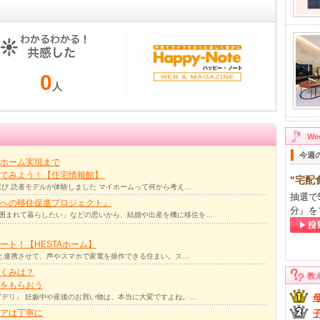
0
人
W
今週
ホーム実現まで
ってみよう！【住宅情報館】
"宅配
び 読者モデルが体験しました マイホームって何から考え…
抽選で
への移住促進プロジェクト』
分』を
囲まれて暮らしたい」などの思いから、結婚や出産を機に移住を…
ト！【HESTAホーム】
リと連携させて、声やスマホで家電を操作できる住まい。ス…
くみは？
教
をもらおう
デリ」 妊娠中や産後のお買い物は、本当に大変ですよね。…
アは丁寧に