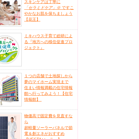
スキンケアは丁寧に
「セラミドケア」
※
ですこ
やかなお肌を保ちましょう
【花王】
ミキハウス子育て総研によ
る『地方への移住促進プロ
ジェクト』
１つの店舗で土地探しから
夢のマイホーム実現まで
住まい情報満載の住宅情報
館へ行ってみよう！【住宅
情報館】
物価高で固定費を見直すな
ら
超軽量ソーラーパネルで節
電＆創エネがおすすめ