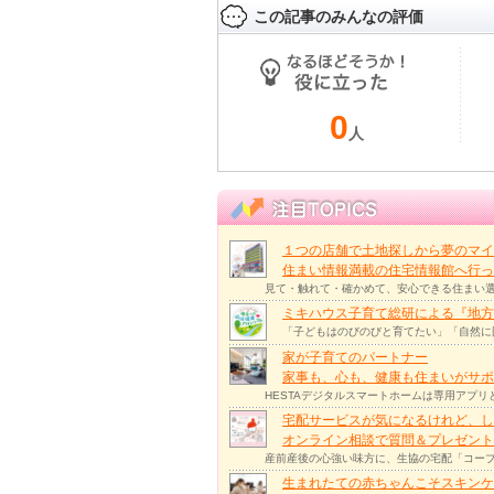
この記事のみんなの評価
0
人
１つの店舗で土地探しから夢のマイ
住まい情報満載の住宅情報館へ行
見て・触れて・確かめて、安心できる住まい選
ミキハウス子育て総研による『地方
「子どもはのびのびと育てたい」「自然に
家が子育てのパートナー
家事も、心も、健康も住まいがサポー
HESTAデジタルスマートホームは専用アプ
宅配サービスが気になるけれど、し
オンライン相談で質問＆プレゼント
産前産後の心強い味方に、生協の宅配「コープ
生まれたての赤ちゃんこそスキンケ