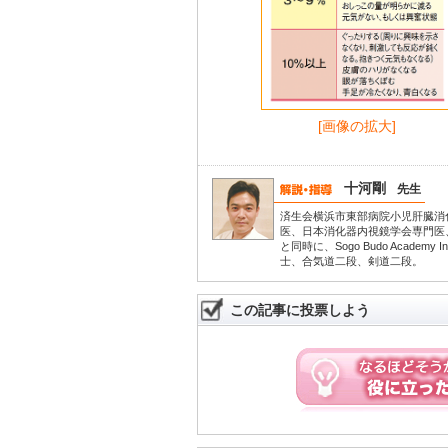
[画像の拡大]
十河剛
先生
済生会横浜市東部病院小児肝臓消
医、日本消化器内視鏡学会専門医
と同時に、Sogo Budo Acade
士、合気道二段、剣道二段。
この記事に投票しよう