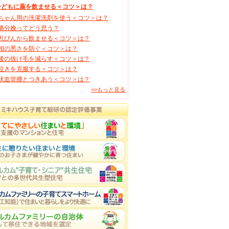
子どもに薬を飲ませる＜コツ＞は？
ちゃん用の洗濯洗剤を使う＜コツ＞は？
痛分娩ってどう思う？
乳びんから飲ませる＜コツ＞は？
相の悪さを防ぐ＜コツ＞は？
後の抜け毛を減らす＜コツ＞は？
泣きを克服する＜コツ＞は？
状血管腫とつきあう＜コツ＞は？
>>もっと見る