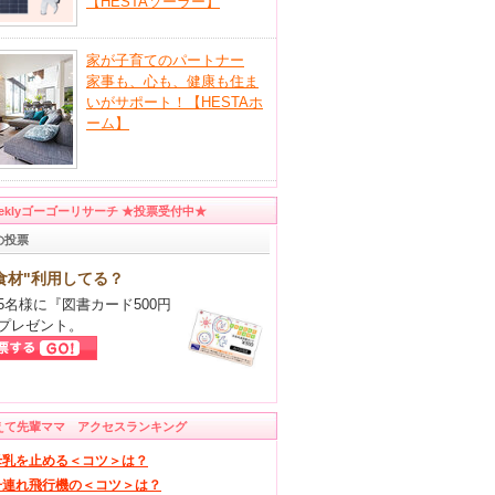
【HESTAソーラー】
家が子育てのパートナー
家事も、心も、健康も住ま
いがサポート！【HESTAホ
ーム】
eeklyゴーゴーリサーチ ★投票受付中★
の投票
食材"利用してる？
5名様に『図書カード500円
プレゼント。
えて先輩ママ アクセスランキング
母乳を止める＜コツ＞は？
子連れ飛行機の＜コツ＞は？