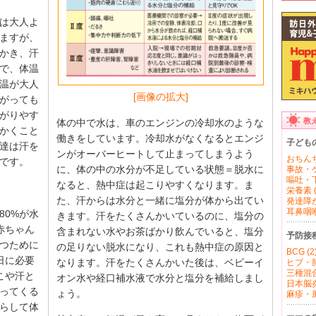
は大人よ
ますが、
かき、汗
で、体温
温が大人
[画像の拡大]
がっても
がりやす
教
体の中で水は、車のエンジンの冷却水のような
かくこと
働きをしています。冷却水がなくなるとエンジ
子ども
達は汗を
ンがオーバーヒートして止まってしまうよう
おちんち
です。
に、体の中の水分が不足している状態＝脱水に
事故・ケ
嘔吐・下
なると、熱中症は起こりやすくなります。ま
栄養素 (
た、汗からは水分と一緒に塩分が体から出てい
発達障が
耳鼻咽喉 
80%が水
きます。汗をたくさんかいているのに、塩分の
赤ちゃん
含まれない水やお茶ばかり飲んでいると、塩分
予防接
つために
の足りない脱水になり、これも熱中症の原因と
BCG (2
1日に必要
なります。汗をたくさんかいた後は、ベビーイ
ヒブ・肺
三種混合
こや汗と
オン水や経口補水液で水分と塩分を補給しまし
日本脳炎 
ってくる
ょう。
麻疹・風
らして体