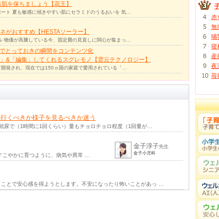
お肌を保ちましょう【花王】
ート 夏も敏感に傾きやすい肌にセラミドのうるおいを 気…
赤
無
ネがおすすめ【HESTAソーラー】
哺
ル 物価が高騰している今、固定費の見直しに関心が集まっ…
寝
力でとっておきの瞬間をコンテンツ化
産
」&「編集」してくれるスグレモノ【雲云テクノロジー】
夜
て開発され、現在では150ヵ国の家庭で愛用されている「…
苺
へ行くべきか様子を見るべきか迷う
頻尿で（1時間に1回くらい）量もチョロチョロ程度（1回量が…
金子淳子
先生
金子小児科
すこやかに育つように、病気や異常 …
ことで安心感を得ようとします。不安になったり怖いことがあっ …