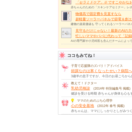
「セラミドケア」
※
ですこやかな
赤ちゃんのための「スキンケアセミナー」レポ
物価高で固定費を見直すなら
超軽量ソーラーパネルで節電＆創エ
建物の資産価値も 守ってくれるソーラーパネ
見守るだけじゃない！最新のAIの
忙しいママやパパに代わって「記録
AIの専門家や小児科医も含んだチームによっ
ココもみてね！
子育て応援隊のズバリ！アドバイス
頻尿なのは寒くなったせい？病院
3歳半の息子ですが、今日のお昼ごろから
教えて！ドクター
乳幼児検診
(2014年 特別編集号 掲載)
健診を受ける時期 赤ちゃんが身体も心も
ママのためのぷち心理学
心の安全基地
(2012年 春号 掲載)
赤ちゃんは、ママにしっかりとしがみつく