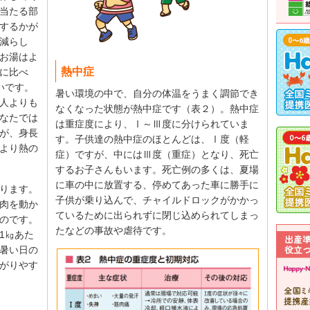
当たる部
するかが
減らし
お湯はよ
熱中症
に比べ
いです。
暑い環境の中で、自分の体温をうまく調節でき
人よりも
なくなった状態が熱中症です（表２）。熱中症
なたでは
は重症度により、Ⅰ～Ⅲ度に分けられていま
が、身長
す。子供達の熱中症のほとんどは、Ⅰ度（軽
より熱の
症）ですが、中にはⅢ度（重症）となり、死亡
するお子さんもいます。死亡例の多くは、夏場
に車の中に放置する、停めてあった車に勝手に
ります。
子供が乗り込んで、チャイルドロックがかかっ
肉を動か
ているために出られずに閉じ込められてしまっ
のです。
たなどの事故や虐待です。
1㎏あた
暑い日の
がりやす