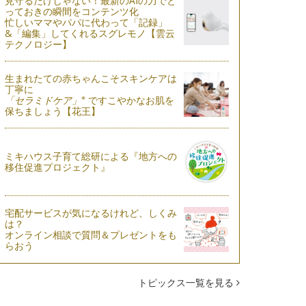
見守るだけじゃない！最新のAIの力でと
っておきの瞬間をコンテンツ化
忙しいママやパパに代わって「記録」
&「編集」してくれるスグレモノ【雲云
テクノロジー】
生まれたての赤ちゃんこそスキンケアは
丁寧に
※
「セラミドケア」
ですこやかなお肌を
保ちましょう【花王】
ミキハウス子育て総研による『地方への
移住促進プロジェクト』
宅配サービスが気になるけれど、しくみ
は？
オンライン相談で質問＆プレゼントをも
らおう
トピックス一覧を見る