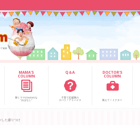
MAMA'S
Q＆A
DOCTOR'S
COLUMN
COLUMN
輝くママのNEWSな
子育て応援隊の
“おはなし”
ズバリ！アドバイス
教えて！ドクター
かした盛りつけ