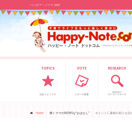
ハッピー・ノート.com
TOPICS
VOTE
RESEARCH
WEEKLY
注目トピックス
リサーチ投票
ゴーゴーリサーチ
Home
輝くママのNEWSな“おはなし”
ポイントC.素材の彩りを活