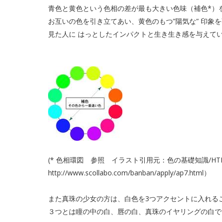
青色と黄色という色相の差が最も大きい色味（補色*）
お互いの色を引き立てあい、黄色のもつ”陽気な” 印象
見た人に はっとしたインパクトと生き生き感を与えて
(* 色相環図 参照 イラスト引用元：色の基礎知識/HT
http://www.scollabo.com/banban/apply/ap7.html）
また真珠の少女の方は、白色を3つアクセントに入れる
３つとは瞳の中の白、唇の白、真珠のイヤリングの白で