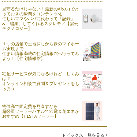
見守るだけじゃない！最新のAIの力でと
っておきの瞬間をコンテンツ化
忙しいママやパパに代わって「記録」
&「編集」してくれるスグレモノ【雲云
テクノロジー】
１つの店舗で土地探しから夢のマイホー
ム実現まで
住まい情報満載の住宅情報館へ行ってみ
よう！【住宅情報館】
宅配サービスが気になるけれど、しくみ
は？
オンライン相談で質問＆プレゼントをも
らおう
物価高で固定費を見直すなら
超軽量ソーラーパネルで節電＆創エネが
おすすめ【HESTAソーラー】
トピックス一覧を見る