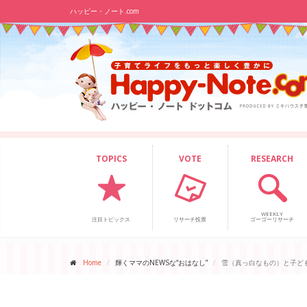
ハッピー・ノート.com
TOPICS
VOTE
RESEARCH
WEEKLY
注目トピックス
リサーチ投票
ゴーゴーリサーチ
Home
輝くママのNEWSな“おはなし”
雪（真っ白なもの）と子ど