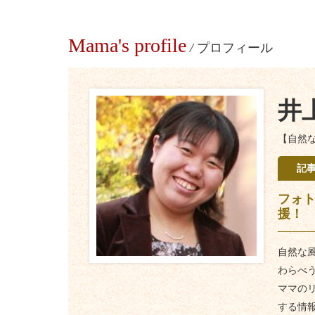
Mama's profile
/
プロフィール
井
【自然
記
フォ
援！
自然な
わらべ
ママの
する情