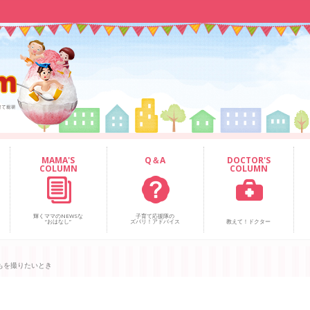
MAMA'S
Q＆A
DOCTOR'S
COLUMN
COLUMN
輝くママのNEWSな
子育て応援隊の
“おはなし”
ズバリ！アドバイス
教えて！ドクター
もを撮りたいとき