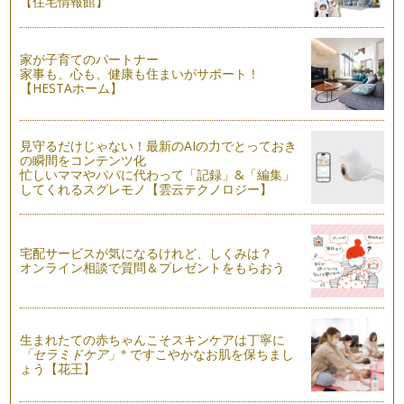
【住宅情報館】
ます。 …
毎日遊びたい！季節のわらべうた
家が子育てのパートナー
わらべうたを知るようになると、知れば知るほど、わらべうた
家事も、心も、健康も住まいがサポート！
の種類がとても多いことと、わらべう…
【HESTAホーム】
こどもフォト何をつかって撮る？どんな場面を撮る？
８月になり、地域のお祭りイベントもおでかけも楽しい季節と
見守るだけじゃない！最新のAIの力でとっておき
なりました。 お…
の瞬間をコンテンツ化
忙しいママやパパに代わって「記録」&「編集」
日常に絵本の読みきかせのあるしあわせ
してくれるスグレモノ【雲云テクノロジー】
２０１３年７月、 気づけばもうすでに２０１３年の半分をこ
えました。 この２…
赤ちゃんとわらべうたの出会い
宅配サービスが気になるけれど、しくみは？
オンライン相談で質問＆プレゼントをもらおう
私がわらべうたと出会ったのは娘が生後２ヵ月のときでした。
はじめてのわらべうたで …
生まれたての赤ちゃんこそスキンケアは丁寧に
※
「セラミドケア」
ですこやかなお肌を保ちまし
ょう【花王】