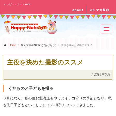
ハッピー・ノート.com
about
メルマガ登録
Toggl
navig
Home
輝くママのNEWSな“おはなし”
主役を決めた撮影のススメ
主役を決めた撮影のススメ
/
2014年6月
くだものと子どもを撮る
６月になり、私の住む北海道もやっとイチゴ狩りの季節となり、私
も先日子どもといっしょにイチゴ狩りにいってきました。