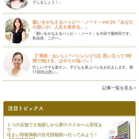
クしましょう！…
読みきかせで冬のはじまりを感じる
１２月に入り、冬の訪れを感じる人も増えてきたのではないで
願いをかなえるハッピー・ノート～vol.24 「あなた
しょうか。私もそのひとり。すっかり…
の想いが、人生を形作る。」
「願いをかなえるハッピ－・ノート」も今回で最終回です。
ママの活動を応援するプロフィールフォト
私自身、この一…
２０１３年１１月、雪がちらつく北海道札幌です。 さて、今
日はママの活動と…
【"簡単・おいしい"パンレシピ12】思い立って1時
ひとつのわらべうたで年齢によって多くの遊び方
間で焼ける、はやりの塩パン！
１１月になり、すっかり秋も深まりました。 このところ、私
忙しいママも楽チン、子どもも喜ぶパンをお伝えします。第
のところにはわらべうたのリ…
11回目は思い…
秋のおそとでフォト撮影のすすめfor mama
記事一覧を見る
１０月も半ばになりました。 暦のうえでは秋であっても、ま
だ残暑が続く地域…
北海道の自然と再生可能エネルギーとエネママカフェ
１０月になり、北海道はずいぶんと肌寒くなり、少しずつ紅葉
も進んでいます。秋が深まっていく様…
１つの店舗で土地探しから夢のマイホーム実現ま
で
実りの秋と絵本
住まい情報満載の住宅情報館へ行ってみよう！
９月も下旬となりました。 秋は楽しみな行事がたくさんあり