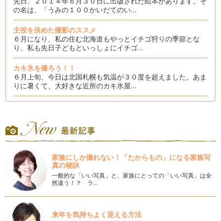
先日、２０１４年６月３０日に出版された絵本があります。そ
の名は、「うみの１００かいだてのい…
主役を決めた撮影のススメ
６月になり、私の住む北海道もやっとイチゴ狩りの季節とな
り、私も先日子どもといっしょにイチゴ…
カキ氷を撮ろう！！
６月上旬、今日は北国札幌も気温が３０度を超えました。あま
りに暑くて、大好きな近所のカキ氷屋…
女の子の憧れの絵本のススメ
５月も半ばを過ぎました。 みなさんの住む地域では、…
フォトブックをつくってみましょう♪
５月になりましたね。 私の住む北海道札幌も、さくら…
家族にしか撮れない！「たからもの」になる家族写
春とわらべうたと
真の秘訣
昨日と今日。やっと、ぽかぽかとした春の陽気に包まれた私
一般的な「いい写真」と、家族にとっての「いい写真」は全
の住…
然違う！？ ラ…
桜咲く春、てくてくあんよの絵本たち
全国各地から桜の開花や満開の知らせが届いていますね。 …
来年を気持ちよく迎える方法