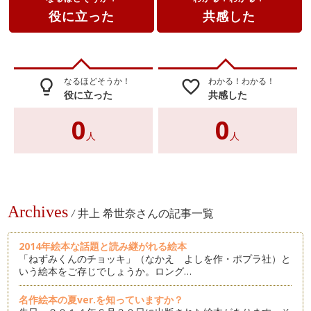
役に立った
共感した
なるほどそうか！
わかる！わかる！
lightbulb_outline
favorite_border
役に立った
共感した
0
0
人
人
Archives
/
井上 希世奈さんの記事一覧
2014年絵本な話題と読み継がれる絵本
「ねずみくんのチョッキ」（なかえ よしを作・ポプラ社）と
いう絵本をご存じでしょうか。ロング…
名作絵本の夏ver.を知っていますか？