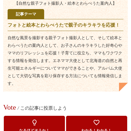
【自然な親子フォト撮影人・絵本とわらべうた案内人】
記事テーマ
フォトと絵本とわらべうたで親子のキラキラを応援！
自然な風景を撮影する親子フォト撮影人として、そして絵本と
わらべうたの案内人として、お子さんのキラキラした好奇心や
ママのリフレッシュを応援！子育てに役立ち、ママもワクワク
する情報を発信します。エネママ大使として北海道の自然と再
生可能エネルギーについてママができることや、アルバム大使
として大切な写真を彩り保存する方法についても情報発信しま
す。
Vote
/
この記事に投票しよう
lightbulb_outline
favorite_border
なるほどそうか！
わかる！わかる！