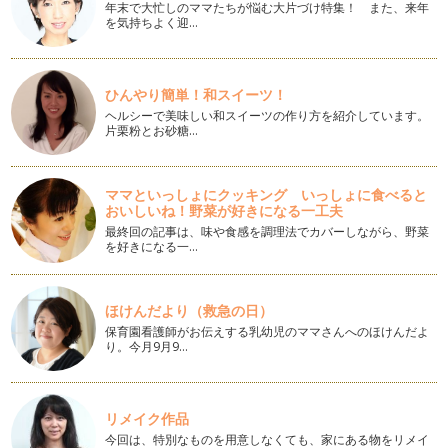
年末で大忙しのママたちが悩む大片づけ特集！ また、来年
素敵な１年をフォトブックで振り返る
を気持ちよく迎…
３月の下旬ですね。年度末、皆様お忙しくされていることと
思い…
ひんやり簡単！和スイーツ！
３月に読みたい絵本たち
３月になって初めての記事です。北海道札幌および近郊でナ
ヘルシーで美味しい和スイーツの作り方を紹介しています。
片栗粉とお砂糖…
チュ…
雪（真っ白なもの）と子どもを撮りたいとき
３月まであと少し。今日の札幌も気温がずいぶん上がり、２
ママといっしょにクッキング いっしょに食べると
おいしいね！野菜が好きになる一工夫
月で…
最終回の記事は、味や食感を調理法でカバーしながら、野菜
を好きになる一…
感動した記憶をそのまま残す、それが写真
２月になりましたね。私の住む北海道はもっとも寒いとされる
時期を迎えました。寒いな…
ほけんだより（救急の日）
厳冬とあそびと絵本
保育園看護師がお伝えする乳幼児のママさんへのほけんだよ
２０１４年はじめての記事更新になります。この記事を読んで
り。今月9月9…
くださっている皆さま、２…
スマホフォトでキラキラを撮ろう♪
リメイク作品
１２月も半ばを過ぎました。冬至も近づき、日の入りもとて
今回は、特別なものを用意しなくても、家にある物をリメイ
も早…