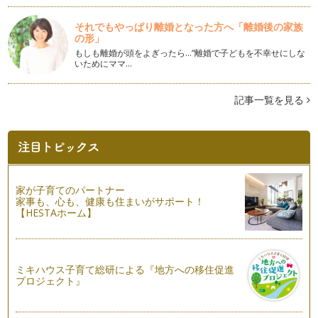
日はママの活動と…
それでもやっぱり離婚となった方へ「離婚後の家族
ひとつのわらべうたで年齢によって多くの遊び方
の形」
１１月になり、すっかり秋も深まりました。 このところ、私
もしも離婚が頭をよぎったら…“離婚で子どもを不幸せにしな
のところにはわらべうたのリ…
いためにママ…
秋のおそとでフォト撮影のすすめfor mama
記事一覧を見る
１０月も半ばになりました。 暦のうえでは秋であっても、ま
だ残暑が続く地域…
北海道の自然と再生可能エネルギーとエネママカフェ
１０月になり、北海道はずいぶんと肌寒くなり、少しずつ紅葉
も進んでいます。秋が深まっていく様…
家が子育てのパートナー
実りの秋と絵本
家事も、心も、健康も住まいがサポート！
９月も下旬となりました。 秋は楽しみな行事がたくさんあり
【HESTAホーム】
ます。 …
毎日遊びたい！季節のわらべうた
わらべうたを知るようになると、知れば知るほど、わらべうた
ミキハウス子育て総研による『地方への移住促進
の種類がとても多いことと、わらべう…
プロジェクト』
こどもフォト何をつかって撮る？どんな場面を撮る？