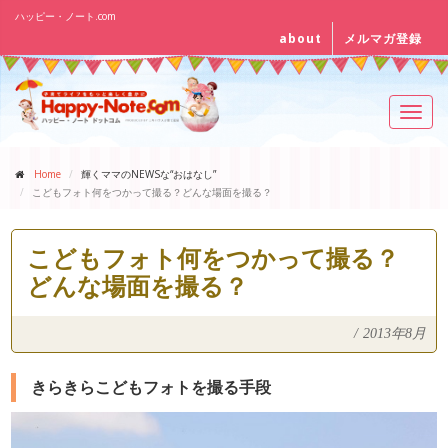
ハッピー・ノート.com
about
メルマガ登録
Toggl
navig
Home
輝くママのNEWSな“おはなし”
こどもフォト何をつかって撮る？どんな場面を撮る？
こどもフォト何をつかって撮る？
どんな場面を撮る？
/
2013年8月
きらきらこどもフォトを撮る手段