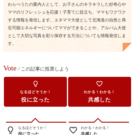
わらべうたの案内人として、お子さんのキラキラした好奇心や
ママのリフレッシュを応援！子育てに役立ち、ママもワクワク
する情報を発信します。エネママ大使として北海道の自然と再
生可能エネルギーについてママができることや、アルバム大使
として大切な写真を彩り保存する方法についても情報発信しま
す。
Vote
/
この記事に投票しよう
lightbulb_outline
favorite_border
なるほどそうか！
わかる！わかる！
役に立った
共感した
なるほどそうか！
わかる！わかる！
lightbulb_outline
favorite_border
役に立った
共感した