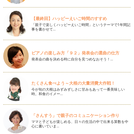
雪（真っ白なもの）と子どもを撮りたいとき
３月まであと少し。今日の札幌も気温がずいぶん上がり、２
【最終回】ハッピーえいご時間のすすめ
月で…
「親子で楽しくハッピーえいご時間」というテーマで1年間記
事を書かせて…
感動した記憶をそのまま残す、それが写真
２月になりましたね。私の住む北海道はもっとも寒いとされる
時期を迎えました。寒いな…
ピアノの楽しみ方「９２」発表会の選曲の仕方
厳冬とあそびと絵本
発表会の曲を決める時に自分を見つめなおそう！…
２０１４年はじめての記事更新になります。この記事を読んで
くださっている皆さま、２…
スマホフォトでキラキラを撮ろう♪
たくさん食べよう～大根の大量消費大作戦！
１２月も半ばを過ぎました。冬至も近づき、日の入りもとて
今が旬の大根はみずみずしさに甘みもあって一番美味しい
も早…
時。和食のイメー…
読みきかせで冬のはじまりを感じる
１２月に入り、冬の訪れを感じる人も増えてきたのではないで
しょうか。私もそのひとり。すっかり…
「さんすう」で親子のコミュニケーション作り
ママと子どもが楽しめる、日々の生活の中で出来る算数を中
ママの活動を応援するプロフィールフォト
心に書いていま…
２０１３年１１月、雪がちらつく北海道札幌です。 さて、今