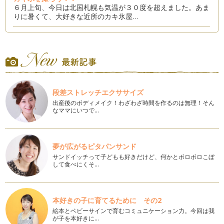
６月上旬、今日は北国札幌も気温が３０度を超えました。あま
りに暑くて、大好きな近所のカキ氷屋…
女の子の憧れの絵本のススメ
５月も半ばを過ぎました。 みなさんの住む地域では、…
フォトブックをつくってみましょう♪
５月になりましたね。 私の住む北海道札幌も、さくら…
段差ストレッチエクササイズ
春とわらべうたと
出産後のボディメイク！わざわざ時間を作るのは無理！そん
昨日と今日。やっと、ぽかぽかとした春の陽気に包まれた私
なママにいつで…
の住…
桜咲く春、てくてくあんよの絵本たち
全国各地から桜の開花や満開の知らせが届いていますね。 …
夢が広がるピタパンサンド
サンドイッチって子どもも好きだけど、何かとボロボロこぼ
素敵な１年をフォトブックで振り返る
して食べにくそ…
３月の下旬ですね。年度末、皆様お忙しくされていることと
思い…
本好きの子に育てるために その2
３月に読みたい絵本たち
３月になって初めての記事です。北海道札幌および近郊でナ
絵本とベビーサインで育むコミュニケーション力。今回は我
が子を本好きに…
チュ…