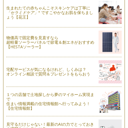
８月になり、地域のお祭りイベントもおでかけも楽しい季節と
なりました。 お…
生まれたての赤ちゃんこそスキンケアは丁寧に
※
「セラミドケア」
ですこやかなお肌を保ちまし
ょう【花王】
日常に絵本の読みきかせのあるしあわせ
２０１３年７月、 気づけばもうすでに２０１３年の半分をこ
えました。 この２…
物価高で固定費を見直すなら
赤ちゃんとわらべうたの出会い
超軽量ソーラーパネルで節電＆創エネがおすすめ
私がわらべうたと出会ったのは娘が生後２ヵ月のときでした。
【HESTAソーラー】
はじめてのわらべうたで …
宅配サービスが気になるけれど、しくみは？
オンライン相談で質問＆プレゼントをもらおう
１つの店舗で土地探しから夢のマイホーム実現ま
で
住まい情報満載の住宅情報館へ行ってみよう！
【住宅情報館】
見守るだけじゃない！最新のAIの力でとっておき