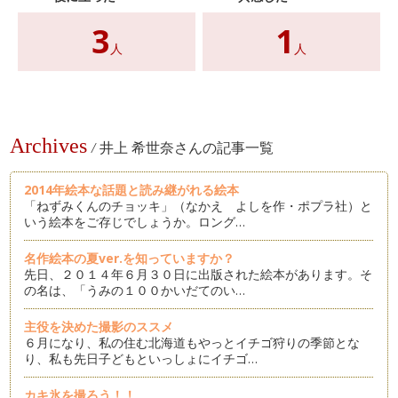
3
1
人
人
Archives
/
井上 希世奈さんの記事一覧
2014年絵本な話題と読み継がれる絵本
「ねずみくんのチョッキ」（なかえ よしを作・ポプラ社）と
いう絵本をご存じでしょうか。ロング…
名作絵本の夏ver.を知っていますか？
先日、２０１４年６月３０日に出版された絵本があります。そ
の名は、「うみの１００かいだてのい…
主役を決めた撮影のススメ
６月になり、私の住む北海道もやっとイチゴ狩りの季節とな
り、私も先日子どもといっしょにイチゴ…
カキ氷を撮ろう！！