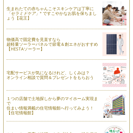
生まれたての赤ちゃんこそスキンケアは丁寧に
実りの秋と絵本
※
「セラミドケア」
ですこやかなお肌を保ちまし
９月も下旬となりました。 秋は楽しみな行事がたくさんあり
ょう【花王】
ます。 …
毎日遊びたい！季節のわらべうた
物価高で固定費を見直すなら
わらべうたを知るようになると、知れば知るほど、わらべうた
超軽量ソーラーパネルで節電＆創エネがおすすめ
の種類がとても多いことと、わらべう…
【HESTAソーラー】
こどもフォト何をつかって撮る？どんな場面を撮る？
８月になり、地域のお祭りイベントもおでかけも楽しい季節と
なりました。 お…
宅配サービスが気になるけれど、しくみは？
オンライン相談で質問＆プレゼントをもらおう
日常に絵本の読みきかせのあるしあわせ
２０１３年７月、 気づけばもうすでに２０１３年の半分をこ
えました。 この２…
１つの店舗で土地探しから夢のマイホーム実現ま
赤ちゃんとわらべうたの出会い
で
住まい情報満載の住宅情報館へ行ってみよう！
私がわらべうたと出会ったのは娘が生後２ヵ月のときでした。
【住宅情報館】
はじめてのわらべうたで …