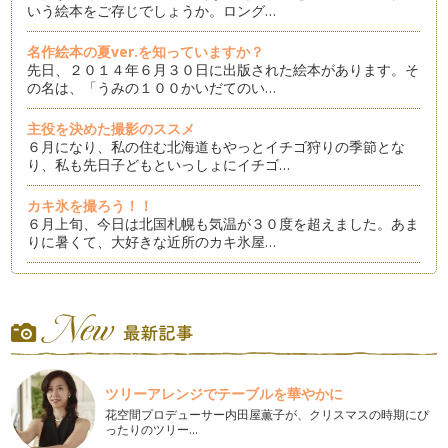
いう絵本をご存じでしょうか。ロング…
名作絵本の夏ver.を知っていますか？
先日、２０１４年６月３０日に出版された絵本があります。そ
の名は、「うみの１００かいだてのい…
主役を決めた撮影のススメ
６月になり、私の住む北海道もやっとイチゴ狩りの季節とな
り、私も先日子どもといっしょにイチゴ…
カキ氷を撮ろう！！
６月上旬、今日は北国札幌も気温が３０度を超えました。あま
りに暑くて、大好きな近所のカキ氷屋…
女の子の憧れの絵本のススメ
５月も半ばを過ぎました。 みなさんの住む地域では、…
フォトブックをつくってみましょう♪
５月になりましたね。 私の住む北海道札幌も、さくら…
ツリーアレンジでテーブルを華やかに
春とわらべうたと
花空間プロデューサー内田屋薫子が、クリスマスの時期にぴ
昨日と今日。やっと、ぽかぽかとした春の陽気に包まれた私
ったりのツリー…
の住…