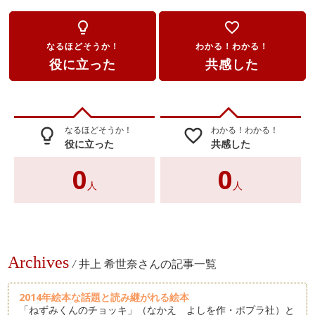
lightbulb_outline
favorite_border
なるほどそうか！
わかる！わかる！
役に立った
共感した
なるほどそうか！
わかる！わかる！
lightbulb_outline
favorite_border
役に立った
共感した
0
0
人
人
Archives
/
井上 希世奈さんの記事一覧
2014年絵本な話題と読み継がれる絵本
「ねずみくんのチョッキ」（なかえ よしを作・ポプラ社）と