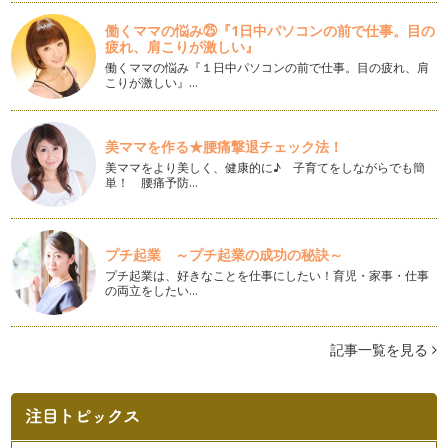
スマホフォトでキラキラを撮ろう♪
働くママの悩み㉕『1日中パソコンの前で仕事。目の
１２月も半ばを過ぎました。冬至も近づき、日の入りもとて
疲れ、肩こりが激しい』
も早…
働くママの悩み『１日中パソコンの前で仕事。目の疲れ、肩
こりが激しい』…
読みきかせで冬のはじまりを感じる
１２月に入り、冬の訪れを感じる人も増えてきたのではないで
しょうか。私もそのひとり。すっかり…
美ママを作る★腰痛撃退チェック法！
美ママをより美しく、健康的に♪ 子育てをしながらでも簡
ママの活動を応援するプロフィールフォト
単！ 腰痛予防…
２０１３年１１月、雪がちらつく北海道札幌です。 さて、今
日はママの活動と…
プチ起業 ～プチ起業の成功の秘訣～
ひとつのわらべうたで年齢によって多くの遊び方
１１月になり、すっかり秋も深まりました。 このところ、私
プチ起業は、好きなことを仕事にしたい！育児・家事・仕事
の両立をしたい…
のところにはわらべうたのリ…
秋のおそとでフォト撮影のすすめfor mama
記事一覧を見る
１０月も半ばになりました。 暦のうえでは秋であっても、ま
だ残暑が続く地域…
北海道の自然と再生可能エネルギーとエネママカフェ
１０月になり、北海道はずいぶんと肌寒くなり、少しずつ紅葉
も進んでいます。秋が深まっていく様…