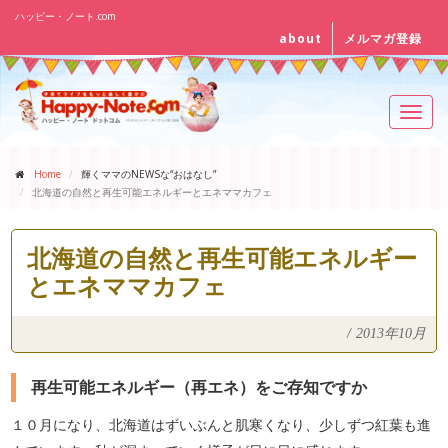
ハッピー・ノート.com
about
メルマガ登録
Toggl
navig
Home
輝くママのNEWSな“おはなし”
北海道の自然と再生可能エネルギーとエネママカフェ
北海道の自然と再生可能エネルギー
とエネママカフェ
/
2013年10月
再生可能エネルギー（再エネ）をご存知ですか
１０月になり、北海道はずいぶんと肌寒くなり、少しずつ紅葉も進