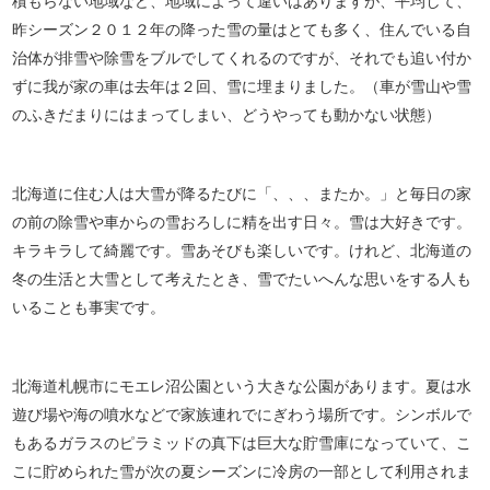
積もらない地域など、地域によって違いはありますが、平均して、
昨シーズン２０１２年の降った雪の量はとても多く、住んでいる自
治体が排雪や除雪をブルでしてくれるのですが、それでも追い付か
ずに我が家の車は去年は２回、雪に埋まりました。（車が雪山や雪
のふきだまりにはまってしまい、どうやっても動かない状態）
北海道に住む人は大雪が降るたびに「、、、またか。」と毎日の家
の前の除雪や車からの雪おろしに精を出す日々。雪は大好きです。
キラキラして綺麗です。雪あそびも楽しいです。けれど、北海道の
冬の生活と大雪として考えたとき、雪でたいへんな思いをする人も
いることも事実です。
北海道札幌市にモエレ沼公園という大きな公園があります。夏は水
遊び場や海の噴水などで家族連れでにぎわう場所です。シンボルで
もあるガラスのピラミッドの真下は巨大な貯雪庫になっていて、こ
こに貯められた雪が次の夏シーズンに冷房の一部として利用されま