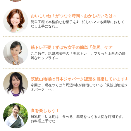
桜咲く春、てくてくあんよの絵本たち
全国各地から桜の開花や満開の知らせが届いていますね。 …
おいしいね！がつなぐ時間～おかしのいろは～
簡単工程で本格的なお菓子を♪ 忙しいママも簡単におもて
素敵な１年をフォトブックで振り返る
なし上手になれ…
３月の下旬ですね。年度末、皆様お忙しくされていることと
思い…
筋トレ不要！ずぼら女子の簡単「美尻」ケア
３月に読みたい絵本たち
３月になって初めての記事です。北海道札幌および近郊でナ
ここ数年、話題沸騰中の「美尻トレ」。プリっと上向きの綺
麗なヒップライ…
チュ…
雪（真っ白なもの）と子どもを撮りたいとき
３月まであと少し。今日の札幌も気温がずいぶん上がり、２
筑波山地域は日本ジオパーク認定を目指しています♪
月で…
今回は、現在つくば市周辺6市が目指している「筑波山地域ジ
オパーク」へ…
感動した記憶をそのまま残す、それが写真
２月になりましたね。私の住む北海道はもっとも寒いとされる
時期を迎えました。寒いな…
食を楽しもう！
厳冬とあそびと絵本
離乳期・幼児期は「食べる」基礎をつくる大切な時期です。
２０１４年はじめての記事更新になります。この記事を読んで
お料理上手でな…
くださっている皆さま、２…