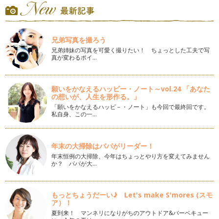
2015年４月から「子ども子育て支援新制度」が始まり、自治
体により親が育児休業（以下、育休…
保育園は教育をしないのか？パート２
私たちは、どうしても固定観念として、保育園は保育、幼稚園
兄弟写真を撮ろう
は教育と思い込んでいます。そして、…
兄弟姉妹の写真を可愛く撮りたい！ ちょっとした工夫で写
真が変わるポイ…
保育園は教育をしないのか？パート１
2015年４月に「子ども子育て支援新制度」がスタートし、保
育園は保育、幼稚園は教育、こども…
願いをかなえるハッピー・ノート～vol.24 「あなた
の想いが、人生を形作る。」
簡単！手作り！離乳食タオルエプロン！
「願いをかなえるハッピ－・ノート」も今回で最終回です。
離乳食がはじまる頃に、みなさんは市販の離乳食エプロンを買
私自身、この一…
っていますか？ …
下の子の発達が早いのはなぜか？
年末の大掃除はパパがリーダー！
「下の子の発達は早い」とよく世間ではいいますが、それはな
年末恒例の大掃除、今年はちょっとやり方を変えてみません
ぜでしょうか？ …
か？ パパが大…
子どもを保育園に預けるって悪いこと？！
4月から子どもが保育園に入園するパパ、ママもこの時期多い
もっとちょうだーい♪ Let's make S'mores (スモ
でしょう。 入園申請の時期や入…
ア）！
夏到来！ マンネリになりがちのアウトドア&バーベキュー
簡単！無添加！おしりふきのつくり方