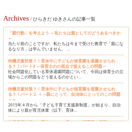
Archives
/
ひらきだ ゆきさんの記事一覧
「親行動」を考えよう ～私たちは親としてのどうあるべきか
～
当たり前のことですが、私たちは今まで受けた教育で「親にな
るなり方」は学んでいません。 …
待機児童対策？！育休中に子どもが保育園を退園させられ
る？！パート3 ～保育士のの視点で捉えるこの問題～
社会問題化している育休退園問題について、今回は保育士の立
場からこの問題をどう捉えるのかとい…
待機児童対策？！育休中に子どもが保育園を退園させられ
る？！パート２ ＜～親にとって、自治体にとってのこの問題
～＞
2015年４月から「子ども子育て支援新制度」が始まり、自治
体により親が育児休業（以下、育休…
待機児童対策？！育休とると、子どもが保育園を退園させられ
る？！パート１＜～子どもにとってのこの問題～＞