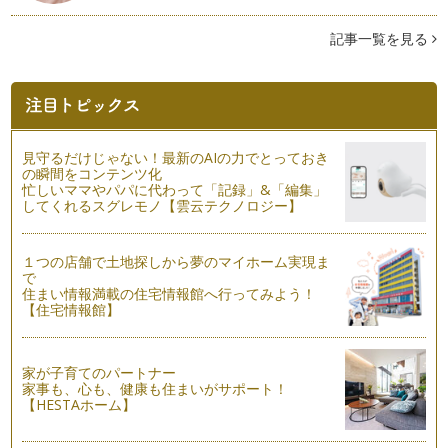
出産がゴールじゃない～子育て省エネ法のすすめ～
記事一覧を見る
無事にお産が終わり、元気な赤ちゃんと対面すると、喜びや安
堵感で、「やっと終わった～」と一安…
カウンセラーが考えるお産10の心得
【人は見通しがたたないと不安】になります。これは誰もがそ
うです。 「いつ終わるのか…
見守るだけじゃない！最新のAIの力でとっておき
の瞬間をコンテンツ化
二人目のお産は軽いというがなぜ？
忙しいママやパパに代わって「記録」&「編集」
よく「二人目のお産は軽い」なんて言いますが、それはなぜで
してくれるスグレモノ【雲云テクノロジー】
しょうか？その理由を今回改めて考え…
１つの店舗で土地探しから夢のマイホーム実現ま
助産師は字のごとく～ベテラン助産師にインタビュー～
で
助産師という文字を改めて見ると「お産を助ける人」です。あ
住まい情報満載の住宅情報館へ行ってみよう！
くまで助産師は助ける・サポートをす…
【住宅情報館】
お産の時一番不安なのは誰？
初めてのお産で、一番不安なのは、ママ・パパ・赤ちゃんの誰
家が子育てのパートナー
でしょうか？もちろん、皆不安です。…
家事も、心も、健康も住まいがサポート！
【HESTAホーム】
陣痛=痛い？お産の仕組みを主体的に学ぼう！
初めての出産を前にすると、陣痛への恐怖を誰もが持ちます。