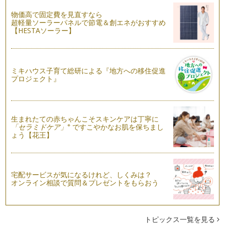
どんな痛さなのか？ 体験したことが…
物価高で固定費を見直すなら
きらりと光るパパたちへ：パパはお産のコーディネーター
超軽量ソーラーパネルで節電＆創エネがおすすめ
【HESTAソーラー】
第１回目の記事で、お産の主役は赤ちゃんとママとお伝えしま
した。ではパパは脇役なのでしょうか…
一人で産むの？一緒に産むの？～赤ちゃんからのメッセージに
耳を傾けよう～
ミキハウス子育て総研による『地方への移住促進
プロジェクト』
誰もが、経験したことのない出産は不安です。そんな中、パパ
や周囲から「頑張って」と言われると…
発想の転換をしよう。「どんなお産になるのやら」ではなく
「どんなお産にしようかな」
生まれたての赤ちゃんこそスキンケアは丁寧に
※
「セラミドケア」
ですこやかなお肌を保ちまし
初めてのお産って不安ですよね。当たり前ですが、体験したこ
ょう【花王】
とないし、「鼻からスイカがでるくら…
宅配サービスが気になるけれど、しくみは？
オンライン相談で質問＆プレゼントをもらおう
トピックス一覧を見る