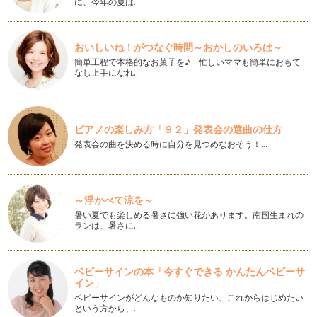
に、今年の夏は…
みなさんは、子どものおしりふきを買っていますか？ ドラッ
グストアにいくと、様々なおしりふき…
おいしいね！がつなぐ時間～おかしのいろは～
助産師はどうやってお産を読み取るのか？～ママもパパもお産
簡単工程で本格的なお菓子を♪ 忙しいママも簡単におもて
の流れを理解しよう～
なし上手になれ…
助産師は、医療の視点だけでなく、ママの【体で訴える言葉】
を感じ、お産の進みを読み取ります。…
赤ちゃんのつなぎ服いつまで着させるの？
ピアノの楽しみ方「９２」発表会の選曲の仕方
初めての子育ては、すべてが初めてのことだらけで、授乳・寝
発表会の曲を決める時に自分を見つめなおそう！…
かしつけ・抱っこなど色々戸惑うこと…
子育てでパパたちができる５つのこと
子育ての構造は、パパにとってもママにとっても、負担であ
～浮かべて涼を～
り、慣れないものです。 なぜ…
暑い夏でも楽しめる暑さに強い花があります。南国生まれの
ランは、暑さに…
ほめるって難しい！言葉の引き出しを増やそう
「子どもはほめて育てよう」と世間ではよく言いますが、意外
と難しいのではないでしょうか？いい…
ベビーサインの本「今すぐできる かんたんベビーサ
イン」
イライラする！私ってダメな母親？！
赤ちゃんはかわいいですが、いざ子育てが始まると、けっこう
ベビーサインがどんなものか知りたい、これからはじめたい
という方から、…
イライラしませんか？ カウ…