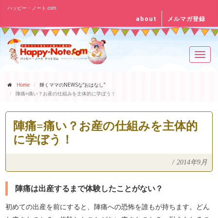
ハッピー・ノート.com
about
メルマガ登録
Toggl
navig
Home
輝くママのNEWSな“おはなし”
陣痛=痛い？お産の仕組みを主体的に学ぼう！
陣痛=痛い？お産の仕組みを主体的
に学ぼう！
/
2014年9月
陣痛は出産するまで体験したことがない？
初めての出産を前にすると、陣痛への恐怖を誰もが持ちます。どん