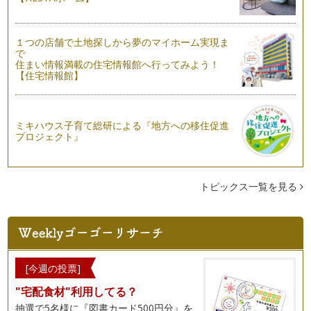
ママは社会保険に加入する？加入しない？
前々回、前回と、「ママの仕事と扶養枠」についてお伝えして
きました。 ・「130万円…
１つの店舗で土地探しから夢のマイホーム実現ま
で
住まい情報満載の住宅情報館へ行ってみよう！
ママが働く上で、知っておきたい「扶養枠」その2
【住宅情報館】
前回、「扶養枠」には「103万円」と「130万円」の壁が２種
類あり、 ★「103万…
ママが働く上で、知っておきたい「扶養枠」その1
ミキハウス子育て総研による『地方への移住促進
子育てにちょっと余裕ができたら働きたい・・・ ちょっとパ
プロジェクト』
ートにでも出てみようかな・…
トピックス一覧を見る
[今週の投票]
"宅配食材"利用してる？
抽選で5名様に『図書カード500円分』を