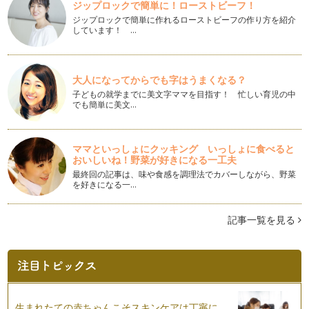
金】
ジップロックで簡単に！ローストビーフ！
これまで、労災保険、雇用保険、健康保険についてお話してき
ジップロックで簡単に作れるローストビーフの作り方を紹介
ました。今日から数回に分けて、年金…
しています！ …
もしもの時に、家族を守る「社会保険」その9・・・【健康保
険】
社会保険制度の中でも、結構身近な「健康保険」。 今日は、
大人になってからでも字はうまくなる？
その中でも「高額療養費」に…
子どもの就学までに美文字ママを目指す！ 忙しい育児の中
でも簡単に美文…
もしもの時に、家族を守る「社会保険」その8・・・【健康保
険】
医療費が3割負担で済む「健康保険」の制度。小さいお子さん
ママといっしょにクッキング いっしょに食べると
をはじめ、家族の健康を守る上で、な…
おいしいね！野菜が好きになる一工夫
最終回の記事は、味や食感を調理法でカバーしながら、野菜
を好きになる一…
もしもの時に、家族を守る「社会保険」その７・・・【健康保
険】
ふだん、なにげなく病院の窓口で提出している「健康保険
記事一覧を見る
証」。 …
もしもの時に、家族を守る「社会保険」その6・・・【雇用保
険】
「教育訓練給付」とは、スキルアップのための勉強の、「勉強
代」を補助してくれるものです。 …
生まれたての赤ちゃんこそスキンケアは丁寧に