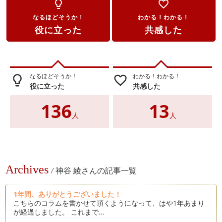
lightbulb_outline
favorite_border
なるほどそうか！
わかる！わかる！
役に立った
共感した
なるほどそうか！
わかる！わかる！
lightbulb_outline
favorite_border
役に立った
共感した
136
13
人
人
Archives
/
神谷 綾さんの記事一覧
1年間、ありがとうございました！
こちらのコラムを書かせて頂くようになって、はや1年あまり
が経過しました。 これまで…