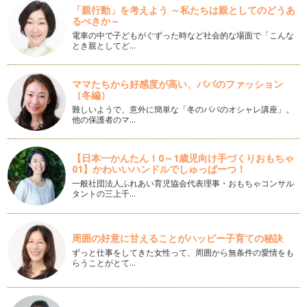
「今年こそはお仕事復帰したい・・・」 そう考えるママのた
「親行動」を考えよう ～私たちは親としてのどうあ
めの、お仕事選びのコツをお…
るべきか～
電車の中で子どもがぐずった時など社会的な場面で「こんな
とき親としてど…
お仕事復帰の前の「自己分析」のススメ
いよいよ４月。春本番ですね。この春、お子さんが入園、入
学、進級されたママも多いのではないで…
ママたちから好感度が高い、パパのファッション
（冬編）
もしもの時に、家族を守る「社会保険」その13・・・【年
難しいようで、意外に簡単な「冬のパパのオシャレ講座」。
金】
他の保護者のマ…
今日は年金制度のうち、「遺族年金」についてお伝えします。
実は、「遺族年金」こそ、…
【日本一かんたん！0～1歳児向け手づくりおもちゃ
もしもの時に、家族を守る「社会保険」その12・・・【年
01】かわいいハンドルでしゅっぱーつ！
金】
一般社団法人ふれあい育児協会代表理事・おもちゃコンサル
前回、年金には「老齢年金」「障害年金」「遺族年金」の３つ
タントの三上千…
があるとお伝えしました。 その…
もしもの時に、家族を守る「社会保険」その11・・・【年
周囲の好意に甘えることがハッピー子育ての秘訣
金】
ずっと仕事をしてきた女性って、周囲から無条件の愛情をも
先日、年金には「国民年金」「厚生年金」「共済年金」の3種
らうことがとて…
類があるとお伝えしました。 今…
もしもの時に、家族を守る「社会保険」その10・・・【年