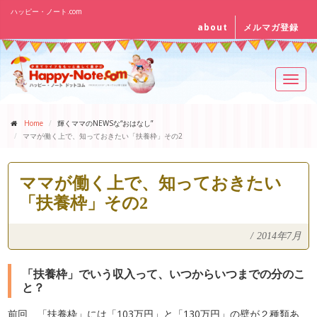
ハッピー・ノート.com
about
メルマガ登録
Toggl
navig
Home
輝くママのNEWSな“おはなし”
ママが働く上で、知っておきたい「扶養枠」その2
ママが働く上で、知っておきたい
「扶養枠」その2
/
2014年7月
「扶養枠」でいう収入って、いつからいつまでの分のこ
と？
前回、「扶養枠」には「103万円」と「130万円」の壁が２種類あ