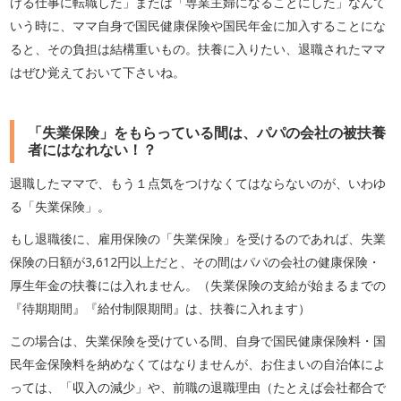
ける仕事に転職した」または「専業主婦になることにした」なんて
いう時に、ママ自身で国民健康保険や国民年金に加入することにな
ると、その負担は結構重いもの。扶養に入りたい、退職されたママ
はぜひ覚えておいて下さいね。
「失業保険」をもらっている間は、パパの会社の被扶養
者にはなれない！？
退職したママで、もう１点気をつけなくてはならないのが、いわゆ
る「失業保険」。
もし退職後に、雇用保険の「失業保険」を受けるのであれば、失業
保険の日額が3,612円以上だと、その間はパパの会社の健康保険・
厚生年金の扶養には入れません。（失業保険の支給が始まるまでの
『待期期間』『給付制限期間』は、扶養に入れます）
この場合は、失業保険を受けている間、自身で国民健康保険料・国
民年金保険料を納めなくてはなりませんが、お住まいの自治体によ
っては、「収入の減少」や、前職の退職理由（たとえば会社都合で