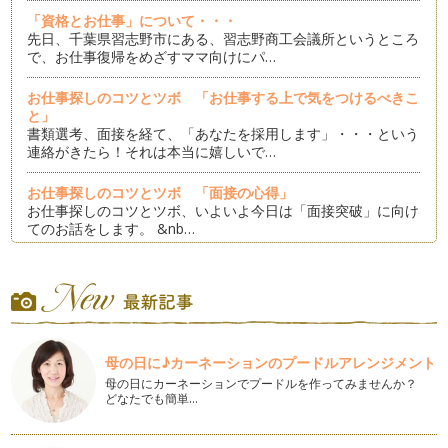
「資格とお仕事」について・・・
先日、千葉県習志野市にある、習志野商工会議所というところ
で、お仕事復帰をめざすママ向けにパ…
お仕事探しのコツとツボ 「お仕事する上で気をつけるべきこ
と」
書類選考、面接を経て、「あなたを採用します」・・・という
連絡がきたら！それは本当に嬉しいで…
お仕事探しのコツとツボ 「面接の心得」
お仕事探しのコツとツボ、いよいよ今日は「面接突破」に向け
てのお話をします。 &nb…
お仕事探しのコツとツボ 「需要と供給、タイミングをつかも
う！」
前回までに、お仕事復帰のための「自己分析」や、お仕事に求
める条件などをはっきりさせることの…
母の日に♪カーネーションのプードルアレンジメント
お仕事探しのコツとツボ「雇用する側の視点に立とう！」
お仕事復帰を考えるママのための、ちょっとしたコツをお伝え
母の日にカーネーションでプードルを作ってみませんか？
どなたでも簡単…
するお話、今日は３回目です。 …
お仕事復帰の前の「自己分析」のススメ②