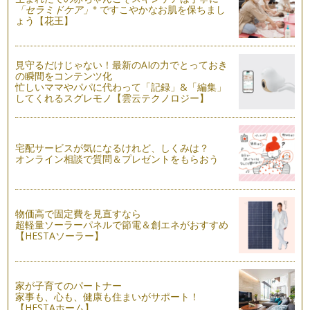
もしもの時に、家族を守る「社会保険」その5・・・【雇用保
※
「セラミドケア」
ですこやかなお肌を保ちまし
険】
ょう【花王】
前回は、雇用保険の一番メジャーな給付「基本手当」について
お話ししました。 &nbs…
見守るだけじゃない！最新のAIの力でとっておき
もしもの時に、家族を守る「社会保険」その4・・・【雇用保
の瞬間をコンテンツ化
険】
忙しいママやパパに代わって「記録」&「編集」
してくれるスグレモノ【雲云テクノロジー】
雇用保険の、1番メジャーな給付は、なんといっても「基本手
当」ではないでしょうか。よく「失業…
もしもの時に、家族を守る「社会保険」その3・・・【雇用保
宅配サービスが気になるけれど、しくみは？
険】
オンライン相談で質問＆プレゼントをもらおう
前回までに、働く人が加入する保険は、労災保険、雇用保険、
健康保険、厚生年金保険の「４種類」…
もしもの時に、家族を守る「社会保険」その2・・・【労災保
物価高で固定費を見直すなら
険】
超軽量ソーラーパネルで節電＆創エネがおすすめ
前回までに、働く人が加入する保険は、労災保険、雇用保険、
【HESTAソーラー】
健康保険、厚生年金保険の「４種類」…
もしもの時に、家族を守る「社会保険」その1
これからママたちを待ち受けるであろうライフイベント、たく
家が子育てのパートナー
さんありますよね・・・。 …
家事も、心も、健康も住まいがサポート！
【HESTAホーム】