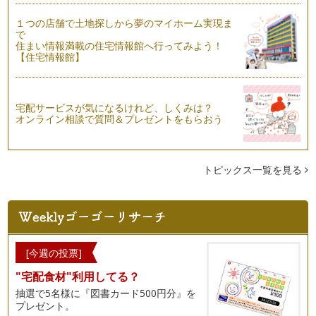
１つの店舗で土地探しから夢のマイホーム実現ま
手作りアイテムでクリスマスパーティーをもっと素敵に演出し
で
よう！
住まい情報満載の住宅情報館へ行ってみよう！
今年も残すところ後1ヵ月。こどもたちの楽しみにしているク
【住宅情報館】
リスマスはもうす…
宅配サービスが気になるけれど、しくみは？
オンライン相談で質問＆プレゼントをもらおう
トピックス一覧を見る
[今週の投票]
"宅配食材"利用してる？
抽選で5名様に『図書カード500円分』を
プレゼント。