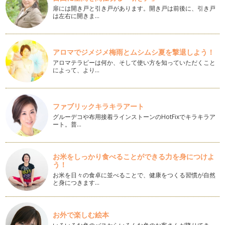
扉には開き戸と引き戸があります。開き戸は前後に、引き戸
七夕に！親子で楽しむパーティークラフト
は左右に開きま…
もうすぐ七夕ですね。七夕の飾りで連想するものと言えば「笹
の葉」「短冊」「お星さま」などでし…
繰り返し使える！コスパ抜群のパーティーアイテム～テーブル
アロマでジメジメ梅雨とムシムシ夏を撃退しよう！
ウェア編～
アロマテラピーは何か、そして使い方を知っていただくこと
前回お届けしたコラムに引き続き、今回はコレを買っておくと
によって、より…
間違いなし！ テーブル装飾で繰り返…
繰り返し使える！コスパ抜群のパーティーアイテム～空間演出
ファブリックキラキラアート
編～
飾り付けのためのパーティーアイテムには様々な種類があり、
グルーデコや布用接着ラインストーンのHotFixでキラキラア
ート。普…
一体何を揃えればいいのか迷ってしま…
出産の前祝に！ベビーシャワーパーティー
アメリカ発祥のお祝いで、日本ではまだ馴染みの薄いベビーシ
お米をしっかり食べることができる力を身につけよ
う！
ャワーパーティー。出産前にプレゼン…
お米を日々の食卓に並べることで、健康をつくる習慣が自然
と身につきます…
こどもの日！男の子も喜ぶパーティーアイデア
４月になり新しい生活をスタートされた方も多いかと思います
が、いかがお過ごしでしょうか？ あ…
お外で楽しむ絵本
ハーフバースデーのお祝いに！おうちフォトを楽しもう