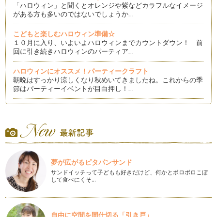
「ハロウィン」と聞くとオレンジや紫などカラフルなイメージ
がある方も多いのではないでしょうか…
こどもと楽しむハロウィン準備☆
１０月に入り、いよいよハロウィンまでカウントダウン！ 前
回に引き続きハロウィンのパーティア…
ハロウィンにオススメ！パーティークラフト
朝晩はすっかり涼しくなり秋めいてきましたね。これからの季
節はパーティーイベントが目白押し！…
オシャレでかわいい！フォトジェニックな「おうちフォト」飾
り付けのポイント3つ
SNSで一際目を引くオシャレな写真は、思わずコメントしてし
まいますよね。そんなフォトジェニ…
１００均アイテムでオシャレ度UP！テーブルデコレーション
夢が広がるピタパンサンド
いつもの食卓テーブルに＋１アイテムで一段とオシャレに大変
身！ パーティーデコレーションのポ…
サンドイッチって子どもも好きだけど、何かとボロボロこぼ
して食べにくそ…
こどもに負けず大人も楽しむ！「おしゃピク」アイデア
今年に入りSNSで話題の"オシャレなピクニック"略して「おし
ゃピク」。…
自由に空間を間仕切る「引き戸」