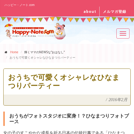
ハッピー・ノート.com
about
メルマガ登録
Toggl
navig
Home
輝くママのNEWSな“おはなし”
おうちで可愛くオシャレなひなまつりパーティー
おうちで可愛くオシャレなひなま
つりパーティー
/
2016年2月
おうちがフォトスタジオに変身！？ひなまつりフォトブ
ース
女の子のすこやかな成長を祈る日本の伝統行事である「ひなまつ