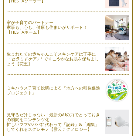
【HESTAソーラー】
年が明けるとあっという間に日が過ぎていき、２月のイベント
といえば・・・バレンタイ…
今年のお正月はコレ！１００均アイテムでテーブルが華やぐお
家が子育てのパートナー
もてなしアイデア
家事も、心も、健康も住まいがサポート！
日本の伝統行事のひとつである「お正月」。ちょっとしたアイ
【HESTAホーム】
デアでお子様にも楽しく伝承してみま…
男の子も大人も楽しめるテーマパーティー
生まれたての赤ちゃんこそスキンケアは丁寧に
こういうかわいいのは女の子向け…と思っている男の子ママは
※
「セラミドケア」
ですこやかなお肌を保ちまし
多いのではないでしょ…
ょう【花王】
「こどもの好き」をパーティーにしてみよう！
お子様が好きなものをテーマにしたパーティーをしてみません
か？ 大きくなった時にお誕生日会の…
ミキハウス子育て総研による『地方への移住促進
プロジェクト』
クリスマスパーティーで楽しい思い出写真を残すアイデア
クリスマスといえば「クリスマスツリー」も欠かせませんよ
ね。ただ小さなお子様がいるとツリーを…
見守るだけじゃない！最新のAIの力でとっておき
クリスマスをもっと盛り上げてくれるパーティーグッズ&アイ
の瞬間をコンテンツ化
忙しいママやパパに代わって「記録」&「編集」
デア
してくれるスグレモノ【雲云テクノロジー】
パーティーグッズでは定番となりつつあるバナー。『パーティ
ーの雰囲気が決まる』といってもいい…