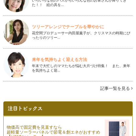
いろいろな色のバスからいろんな色のお客さんが降りてき
誕生日と同様に赤ちゃんの成長の節目として生後６ヵ月をお祝
た！！ 絵の具を…
いする「ハーフバースデー」。家族で…
家の中だけじゃもったいない！アウトドアで楽しむパーティー
ツリーアレンジでテーブルを華やかに
アイテム
花空間プロデューサー内田屋薫子が、クリスマスの時期にぴ
春はお花見やピクニックなどお子様とアウトドアも楽しみやす
ったりのツリー…
い季節ですね。今回はおうちパーティ…
ハロウィンの次に来るのはコレ！イースターパーティー
「イースター」ってご存知ですか？ 最近徐々に話題になって
来年を気持ちよく迎える方法
いるイベントのひとつ。雑貨店やテー…
年末で大忙しのママたちが悩む大片づけ特集！ また、来年
を気持ちよく迎…
おうちで可愛くオシャレなひなまつりパーティー
女の子のすこやかな成長を祈る日本の伝統行事である「ひなま
つり」。お子様の成長を記録に残す小…
記事一覧を見る
100均アイテムで出来ちゃう！ジャイアントペーパーフラワー
の作り方
海外発のアイテムで、昨年から日本でも大流行の兆しが見える
「ジャイアントペーパーフラワー」は…
物価高で固定費を見直すなら
難しいテクニックはいらない！バレンタインのテーブルコーデ
超軽量ソーラーパネルで節電＆創エネがおすすめ
ィネート