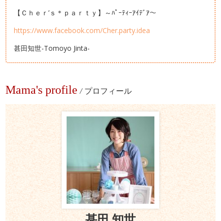
【Ｃｈｅｒ’ｓ＊ｐａｒｔｙ】～ﾊﾟｰﾃｨｰｱｲﾃﾞｱ～
https://www.facebook.com/Cher.party.idea
甚田知世-Tomoyo Jinta-
Mama's profile
/
プロフィール
甚田 知世