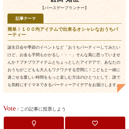
【バースデープランナー】
記事テーマ
簡単！１００均アイテムで出来るオシャレなおうちパ
ーティー
誕生日会や季節のイベントなど「おうちパーティーしてみたい
けど、お金も手間もかかるし・・・」そんな風に思っていませ
んか？プチプラアイテムとちょっとしたアイデアで、あなたの
おうちがこどもも大人もワクワクする空間に！こどもと一緒に
過ごせる愛しい時間をもっと楽しむ方法のひとつとして、誰で
も気軽にすぐマネできるパーティーアイデアをお届けします。
Vote
/
この記事に投票しよう
lightbulb_outline
favorite_border