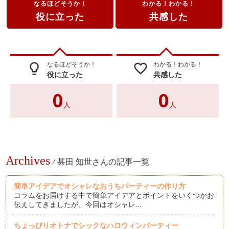
なるほどそうか！
わかる！わかる！
役に立った
共感した
なるほどそうか！
わかる！わかる！
lightbulb_outline
favorite_border
役に立った
共感した
0
0
人
人
Archives
/
甚田 知世さんの記事一覧
簡単アイデアでオシャレなおうちパーティーの作り方
コラムをお届けする中で簡単アイデアとポイントをいくつかお
伝えしてきましたが、今回はオシャレ…
ちょっぴりオトナでシックなハロウィンパーティー