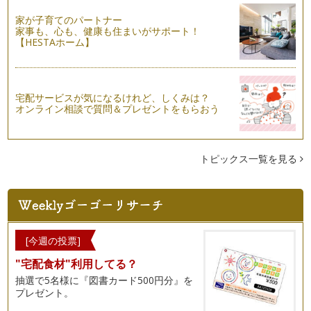
手作りアイテムでクリスマスパーティーをもっと素敵に演出し
家が子育てのパートナー
よう！
家事も、心も、健康も住まいがサポート！
【HESTAホーム】
今年も残すところ後1ヵ月。こどもたちの楽しみにしているク
リスマスはもうす…
宅配サービスが気になるけれど、しくみは？
オンライン相談で質問＆プレゼントをもらおう
トピックス一覧を見る
[今週の投票]
"宅配食材"利用してる？
抽選で5名様に『図書カード500円分』を
プレゼント。