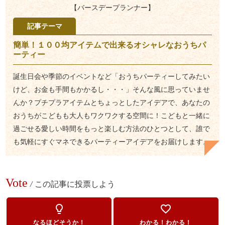
【バースデープランナー】
記事テーマ
簡単！１００均アイテムで出来るオシャレなおうちパ
ーティー
誕生日会や季節のイベントなど「おうちパーティーしてみたい
けど、お金も手間もかかるし・・・」そんな風に思っていませ
んか？プチプラアイテムとちょっとしたアイデアで、あなたの
おうちがこどもも大人もワクワクする空間に！こどもと一緒に
過ごせる愛しい時間をもっと楽しむ方法のひとつとして、誰で
も気軽にすぐマネできるパーティーアイデアをお届けします。
Vote
/
この記事に投票しよう
lightbulb_outline
favorite_border
なるほどそうか！
わかる！わかる！