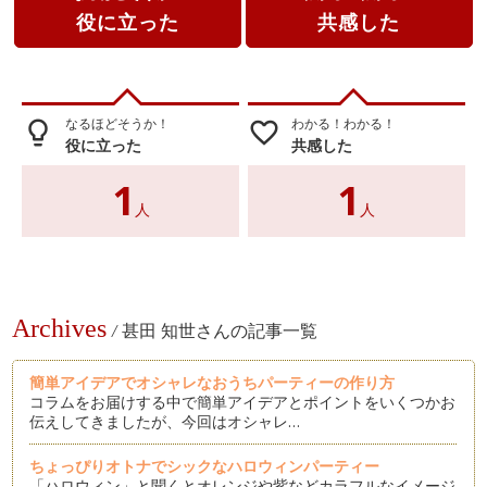
役に立った
共感した
なるほどそうか！
わかる！わかる！
lightbulb_outline
favorite_border
役に立った
共感した
1
1
人
人
Archives
/
甚田 知世さんの記事一覧
簡単アイデアでオシャレなおうちパーティーの作り方
コラムをお届けする中で簡単アイデアとポイントをいくつかお
伝えしてきましたが、今回はオシャレ…
ちょっぴりオトナでシックなハロウィンパーティー
「ハロウィン」と聞くとオレンジや紫などカラフルなイメージ