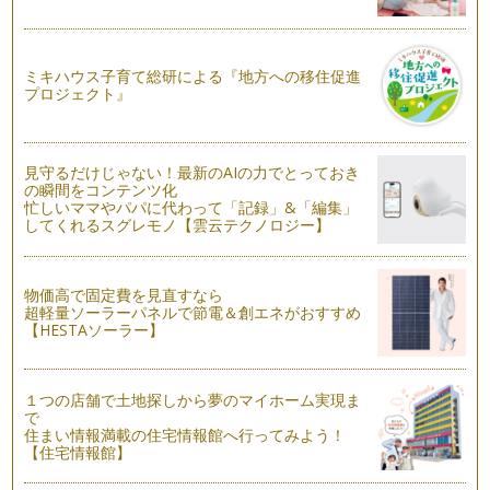
といえば・・・バレンタイ…
今年のお正月はコレ！１００均アイテムでテーブルが華やぐお
ミキハウス子育て総研による『地方への移住促進
もてなしアイデア
プロジェクト』
日本の伝統行事のひとつである「お正月」。ちょっとしたアイ
デアでお子様にも楽しく伝承してみま…
男の子も大人も楽しめるテーマパーティー
見守るだけじゃない！最新のAIの力でとっておき
こういうかわいいのは女の子向け…と思っている男の子ママは
の瞬間をコンテンツ化
多いのではないでしょ…
忙しいママやパパに代わって「記録」&「編集」
してくれるスグレモノ【雲云テクノロジー】
「こどもの好き」をパーティーにしてみよう！
お子様が好きなものをテーマにしたパーティーをしてみません
か？ 大きくなった時にお誕生日会の…
物価高で固定費を見直すなら
超軽量ソーラーパネルで節電＆創エネがおすすめ
【HESTAソーラー】
クリスマスパーティーで楽しい思い出写真を残すアイデア
クリスマスといえば「クリスマスツリー」も欠かせませんよ
ね。ただ小さなお子様がいるとツリーを…
１つの店舗で土地探しから夢のマイホーム実現ま
クリスマスをもっと盛り上げてくれるパーティーグッズ&アイ
で
住まい情報満載の住宅情報館へ行ってみよう！
デア
【住宅情報館】
パーティーグッズでは定番となりつつあるバナー。『パーティ
ーの雰囲気が決まる』といってもいい…