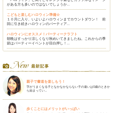
がある方も多いのではないでしょうか…
こどもと楽しむハロウィン準備☆
１０月に入り、いよいよハロウィンまでカウントダウン！ 前
回に引き続きハロウィンのパーティア…
ハロウィンにオススメ！パーティークラフト
朝晩はすっかり涼しくなり秋めいてきましたね。これからの季
節はパーティーイベントが目白押し！…
オシャレでかわいい！フォトジェニックな「おうちフォト」飾
り付けのポイント3つ
SNSで一際目を引くオシャレな写真は、思わずコメントしてし
まいますよね。そんなフォトジェニ…
１００均アイテムでオシャレ度UP！テーブルデコレーション
親子で書道を楽しもう！
いつもの食卓テーブルに＋１アイテムで一段とオシャレに大変
身！ パーティーデコレーションのポ…
字がうまくなる子となかなかならない子の違いは0歳のときか
ら始まってい…
こどもに負けず大人も楽しむ！「おしゃピク」アイデア
今年に入りSNSで話題の"オシャレなピクニック"略して「おし
ゃピク」。…
歩くことにはメリットがいっぱい