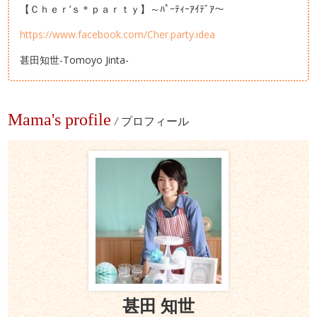
【Ｃｈｅｒ’ｓ＊ｐａｒｔｙ】～ﾊﾟｰﾃｨｰｱｲﾃﾞｱ～
https://www.facebook.com/Cher.party.idea
甚田知世-Tomoyo Jinta-
Mama's profile
/
プロフィール
甚田 知世