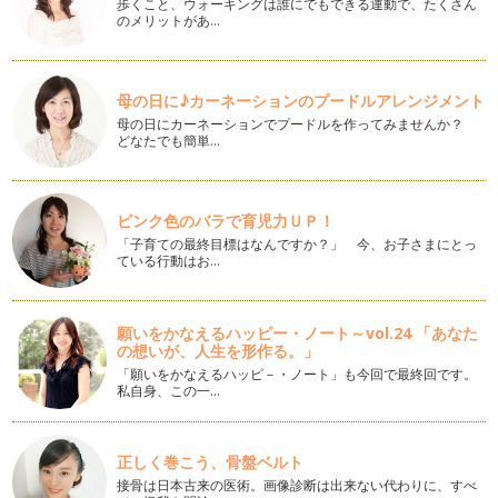
歩くこと、ウォーキングは誰にでもできる運動で、たくさん
七夕に！親子で楽しむパーティークラフト
のメリットがあ…
もうすぐ七夕ですね。七夕の飾りで連想するものと言えば「笹
の葉」「短冊」「お星さま」などでし…
繰り返し使える！コスパ抜群のパーティーアイテム～テーブル
母の日に♪カーネーションのプードルアレンジメント
ウェア編～
母の日にカーネーションでプードルを作ってみませんか？
前回お届けしたコラムに引き続き、今回はコレを買っておくと
どなたでも簡単…
間違いなし！ テーブル装飾で繰り返…
繰り返し使える！コスパ抜群のパーティーアイテム～空間演出
ピンク色のバラで育児力ＵＰ！
編～
飾り付けのためのパーティーアイテムには様々な種類があり、
「子育ての最終目標はなんですか？」 今、お子さまにとっ
ている行動はお…
一体何を揃えればいいのか迷ってしま…
出産の前祝に！ベビーシャワーパーティー
アメリカ発祥のお祝いで、日本ではまだ馴染みの薄いベビーシ
願いをかなえるハッピー・ノート～vol.24 「あなた
の想いが、人生を形作る。」
ャワーパーティー。出産前にプレゼン…
「願いをかなえるハッピ－・ノート」も今回で最終回です。
私自身、この一…
こどもの日！男の子も喜ぶパーティーアイデア
４月になり新しい生活をスタートされた方も多いかと思います
が、いかがお過ごしでしょうか？ あ…
正しく巻こう、骨盤ベルト
ハーフバースデーのお祝いに！おうちフォトを楽しもう
接骨は日本古来の医術。画像診断は出来ない代わりに、すべ