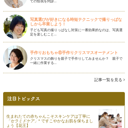
誕生日と同様に赤ちゃんの成長の節目として生後６ヵ月をお祝
ての怪我を問診…
いする「ハーフバースデー」。家族で…
家の中だけじゃもったいない！アウトドアで楽しむパーティー
写真選びが好きになる時短テクニックで撮りっぱな
アイテム
しから卒業しよう！
春はお花見やピクニックなどお子様とアウトドアも楽しみやす
子ども写真の撮りっぱなし対策に一番効果的なのは、写真選
い季節ですね。今回はおうちパーティ…
定を楽しむこと…
ハロウィンの次に来るのはコレ！イースターパーティー
「イースター」ってご存知ですか？ 最近徐々に話題になって
手作りおもちゃ⑥手作りクリスマスオーナメント
いるイベントのひとつ。雑貨店やテー…
クリスマスの飾りを親子で手作りしてみませんか？ 親子で
一緒に作業する…
おうちで可愛くオシャレなひなまつりパーティー
女の子のすこやかな成長を祈る日本の伝統行事である「ひなま
つり」。お子様の成長を記録に残す小…
記事一覧を見る
100均アイテムで出来ちゃう！ジャイアントペーパーフラワー
の作り方
海外発のアイテムで、昨年から日本でも大流行の兆しが見える
「ジャイアントペーパーフラワー」は…
生まれたての赤ちゃんこそスキンケアは丁寧に
難しいテクニックはいらない！バレンタインのテーブルコーデ
※
「セラミドケア」
ですこやかなお肌を保ちまし
ィネート
ょう【花王】
年が明けるとあっという間に日が過ぎていき、２月のイベント