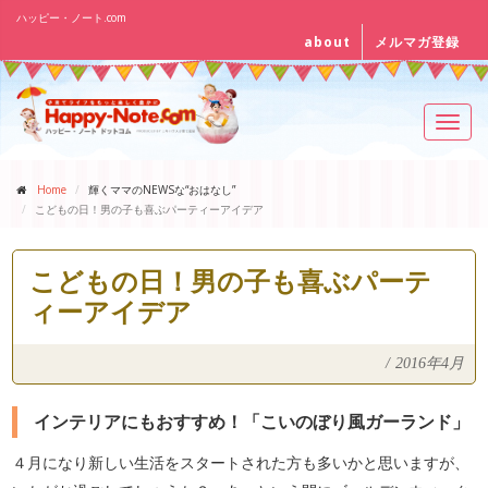
ハッピー・ノート.com
about
メルマガ登録
Toggl
navig
Home
輝くママのNEWSな“おはなし”
こどもの日！男の子も喜ぶパーティーアイデア
こどもの日！男の子も喜ぶパーテ
ィーアイデア
/
2016年4月
インテリアにもおすすめ！「こいのぼり風ガーランド」
４月になり新しい生活をスタートされた方も多いかと思いますが、