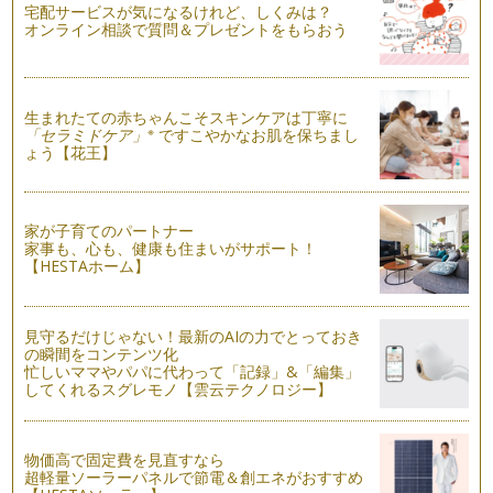
こういうかわいいのは女の子向け…と思っている男の子ママは
宅配サービスが気になるけれど、しくみは？
多いのではないでしょ…
オンライン相談で質問＆プレゼントをもらおう
「こどもの好き」をパーティーにしてみよう！
お子様が好きなものをテーマにしたパーティーをしてみません
か？ 大きくなった時にお誕生日会の…
生まれたての赤ちゃんこそスキンケアは丁寧に
※
「セラミドケア」
ですこやかなお肌を保ちまし
ょう【花王】
クリスマスパーティーで楽しい思い出写真を残すアイデア
クリスマスといえば「クリスマスツリー」も欠かせませんよ
ね。ただ小さなお子様がいるとツリーを…
家が子育てのパートナー
クリスマスをもっと盛り上げてくれるパーティーグッズ&アイ
家事も、心も、健康も住まいがサポート！
デア
【HESTAホーム】
パーティーグッズでは定番となりつつあるバナー。『パーティ
ーの雰囲気が決まる』といってもいい…
見守るだけじゃない！最新のAIの力でとっておき
手作りアイテムでクリスマスパーティーをもっと素敵に演出し
の瞬間をコンテンツ化
よう！
忙しいママやパパに代わって「記録」&「編集」
今年も残すところ後1ヵ月。こどもたちの楽しみにしているク
してくれるスグレモノ【雲云テクノロジー】
リスマスはもうす…
物価高で固定費を見直すなら
超軽量ソーラーパネルで節電＆創エネがおすすめ