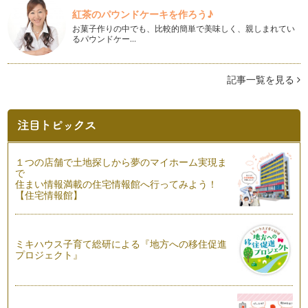
「イースター」ってご存知ですか？ 最近徐々に話題になって
紅茶のパウンドケーキを作ろう♪
いるイベントのひとつ。雑貨店やテー…
お菓子作りの中でも、比較的簡単で美味しく、親しまれてい
るパウンドケー…
おうちで可愛くオシャレなひなまつりパーティー
女の子のすこやかな成長を祈る日本の伝統行事である「ひなま
つり」。お子様の成長を記録に残す小…
記事一覧を見る
100均アイテムで出来ちゃう！ジャイアントペーパーフラワー
の作り方
海外発のアイテムで、昨年から日本でも大流行の兆しが見える
「ジャイアントペーパーフラワー」は…
１つの店舗で土地探しから夢のマイホーム実現ま
難しいテクニックはいらない！バレンタインのテーブルコーデ
で
ィネート
住まい情報満載の住宅情報館へ行ってみよう！
年が明けるとあっという間に日が過ぎていき、２月のイベント
【住宅情報館】
といえば・・・バレンタイ…
今年のお正月はコレ！１００均アイテムでテーブルが華やぐお
ミキハウス子育て総研による『地方への移住促進
もてなしアイデア
プロジェクト』
日本の伝統行事のひとつである「お正月」。ちょっとしたアイ
デアでお子様にも楽しく伝承してみま…
男の子も大人も楽しめるテーマパーティー