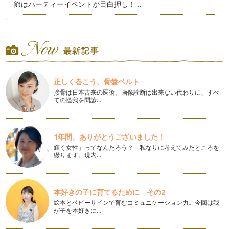
節はパーティーイベントが目白押し！…
オシャレでかわいい！フォトジェニックな「おうちフォト」飾
り付けのポイント3つ
SNSで一際目を引くオシャレな写真は、思わずコメントしてし
まいますよね。そんなフォトジェニ…
１００均アイテムでオシャレ度UP！テーブルデコレーション
正しく巻こう、骨盤ベルト
いつもの食卓テーブルに＋１アイテムで一段とオシャレに大変
身！ パーティーデコレーションのポ…
接骨は日本古来の医術。画像診断は出来ない代わりに、すべ
ての怪我を問診…
こどもに負けず大人も楽しむ！「おしゃピク」アイデア
今年に入りSNSで話題の"オシャレなピクニック"略して「おし
ゃピク」。…
1年間、ありがとうございました！
輝く女性」ってなんだろう？ 私なりに考えてみたところを
七夕に！親子で楽しむパーティークラフト
綴ります。現内…
もうすぐ七夕ですね。七夕の飾りで連想するものと言えば「笹
の葉」「短冊」「お星さま」などでし…
繰り返し使える！コスパ抜群のパーティーアイテム～テーブル
本好きの子に育てるために その2
ウェア編～
絵本とベビーサインで育むコミュニケーション力。今回は我
前回お届けしたコラムに引き続き、今回はコレを買っておくと
が子を本好きに…
間違いなし！ テーブル装飾で繰り返…