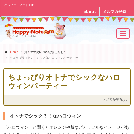
ハッピー・ノート.com
about
メルマガ登録
Toggl
navig
Home
輝くママのNEWSな“おはなし”
ちょっぴりオトナでシックなハロウィンパーティー
ちょっぴりオトナでシックなハロ
ウィンパーティー
/
2016年10月
オトナでシック？！なハロウィン
「ハロウィン」と聞くとオレンジや紫などカラフルなイメージがあ