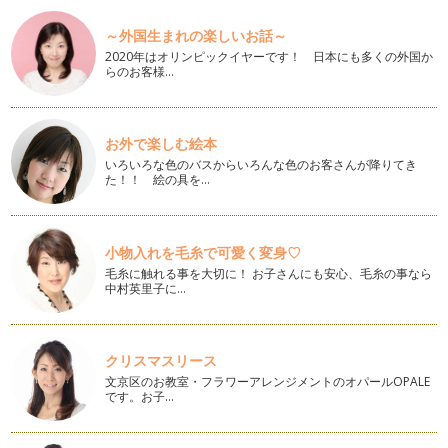
繰り返し使える！コスパ抜群のパーティーアイテム～空間演出
～外国生まれの楽しいお話～
編～
飾り付けのためのパーティーアイテムには様々な種類があり、
2020年はオリンピックイヤーです！ 日本にも多くの外国か
らのお客様…
一体何を揃えればいいのか迷ってしま…
出産の前祝に！ベビーシャワーパーティー
アメリカ発祥のお祝いで、日本ではまだ馴染みの薄いベビーシ
お外で楽しむ絵本
ャワーパーティー。出産前にプレゼン…
いろいろな色のバスからいろんな色のお客さんが降りてき
た！！ 絵の具を…
こどもの日！男の子も喜ぶパーティーアイデア
４月になり新しい生活をスタートされた方も多いかと思います
が、いかがお過ごしでしょうか？ あ…
小物入れを毛糸で可愛く変身♡
ハーフバースデーのお祝いに！おうちフォトを楽しもう
毛糸に触れる事を大切に！ お子さんにも安心、毛糸の事なら
誕生日と同様に赤ちゃんの成長の節目として生後６ヵ月をお祝
中村英里子に…
いする「ハーフバースデー」。家族で…
家の中だけじゃもったいない！アウトドアで楽しむパーティー
クリスマスリース
アイテム
文京区のお教室・フラワーアレンジメントのオパールOPALE
春はお花見やピクニックなどお子様とアウトドアも楽しみやす
です。お子…
い季節ですね。今回はおうちパーティ…
ハロウィンの次に来るのはコレ！イースターパーティー