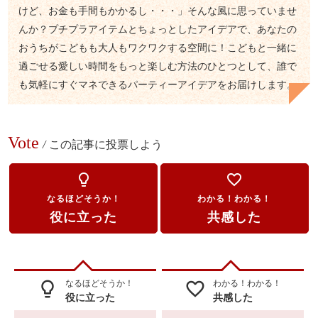
けど、お金も手間もかかるし・・・」そんな風に思っていませ
んか？プチプラアイテムとちょっとしたアイデアで、あなたの
おうちがこどもも大人もワクワクする空間に！こどもと一緒に
過ごせる愛しい時間をもっと楽しむ方法のひとつとして、誰で
も気軽にすぐマネできるパーティーアイデアをお届けします。
Vote
/
この記事に投票しよう
lightbulb_outline
favorite_border
なるほどそうか！
わかる！わかる！
役に立った
共感した
なるほどそうか！
わかる！わかる！
lightbulb_outline
favorite_border
役に立った
共感した