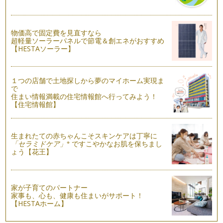
「こどもの好き」をパーティーにしてみよう！
お子様が好きなものをテーマにしたパーティーをしてみません
か？ 大きくなった時にお誕生日会の…
物価高で固定費を見直すなら
超軽量ソーラーパネルで節電＆創エネがおすすめ
【HESTAソーラー】
クリスマスパーティーで楽しい思い出写真を残すアイデア
クリスマスといえば「クリスマスツリー」も欠かせませんよ
ね。ただ小さなお子様がいるとツリーを…
１つの店舗で土地探しから夢のマイホーム実現ま
クリスマスをもっと盛り上げてくれるパーティーグッズ&アイ
で
住まい情報満載の住宅情報館へ行ってみよう！
デア
【住宅情報館】
パーティーグッズでは定番となりつつあるバナー。『パーティ
ーの雰囲気が決まる』といってもいい…
手作りアイテムでクリスマスパーティーをもっと素敵に演出し
生まれたての赤ちゃんこそスキンケアは丁寧に
※
「セラミドケア」
ですこやかなお肌を保ちまし
よう！
ょう【花王】
今年も残すところ後1ヵ月。こどもたちの楽しみにしているク
リスマスはもうす…
家が子育てのパートナー
家事も、心も、健康も住まいがサポート！
【HESTAホーム】