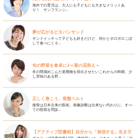
飾り付けのためのパーティーアイテムには様々な種類があり、
海外での育児は、大人にも子どもにも大きなメリットあ
り！ サンフランシ…
一体何を揃えればいいのか迷ってしま…
出産の前祝に！ベビーシャワーパーティー
アメリカ発祥のお祝いで、日本ではまだ馴染みの薄いベビーシ
夢が広がるピタパンサンド
ャワーパーティー。出産前にプレゼン…
サンドイッチって子どもも好きだけど、何かとボロボロこぼ
して食べにくそ…
こどもの日！男の子も喜ぶパーティーアイデア
４月になり新しい生活をスタートされた方も多いかと思います
が、いかがお過ごしでしょうか？ あ…
旬の野菜を食卓に♪＝菜の花和え＝
ハーフバースデーのお祝いに！おうちフォトを楽しもう
冬の間溜めこんだ老廃物を排出させたいこれからの時期、少
誕生日と同様に赤ちゃんの成長の節目として生後６ヵ月をお祝
し苦味のある野…
いする「ハーフバースデー」。家族で…
家の中だけじゃもったいない！アウトドアで楽しむパーティー
正しく巻こう、骨盤ベルト
アイテム
接骨は日本古来の医術。画像診断は出来ない代わりに、すべ
春はお花見やピクニックなどお子様とアウトドアも楽しみやす
ての怪我を問診…
い季節ですね。今回はおうちパーティ…
ハロウィンの次に来るのはコレ！イースターパーティー
「イースター」ってご存知ですか？ 最近徐々に話題になって
【アクティブ読書術】自分から「発信する」生き方
いるイベントのひとつ。雑貨店やテー…