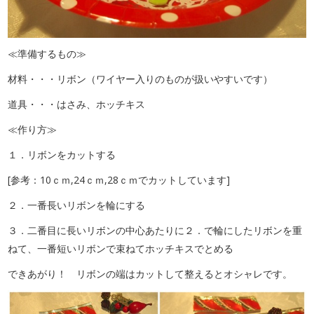
≪準備するもの≫
材料・・・リボン（ワイヤー入りのものが扱いやすいです）
道具・・・はさみ、ホッチキス
≪作り方≫
１．リボンをカットする
[参考：10ｃｍ,24ｃｍ,28ｃｍでカットしています]
２．一番長いリボンを輪にする
３．二番目に長いリボンの中心あたりに２．で輪にしたリボンを重
ねて、一番短いリボンで束ねてホッチキスでとめる
できあがり！ リボンの端はカットして整えるとオシャレです。