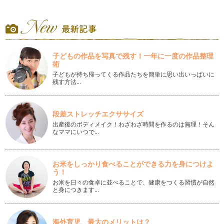
オシャレでかわいい！フォトジェニックな「おうちフォト」飾
り付けのポイント3つ
SNSで一際目を引くオシャレな写真は、思わずコメントしてし
まいますよね。そんなフォトジェニ…
１００均アイテムでオシャレ度UP！テーブルデコレーション
子どもの作品を写真で残す！一年に一度の作品整理
いつもの食卓テーブルに＋１アイテムで一段とオシャレに大変
術
身！ パーティーデコレーションのポ…
子どもが持ち帰ってくる作品たちを簡単に思い出いっぱいに
残す方法…
こどもに負けず大人も楽しむ！「おしゃピク」アイデア
今年に入りSNSで話題の"オシャレなピクニック"略して「おし
ゃピク」。…
段差ストレッチエクササイズ
出産後のボディメイク！わざわざ時間を作るのは無理！そん
七夕に！親子で楽しむパーティークラフト
なママにいつで…
もうすぐ七夕ですね。七夕の飾りで連想するものと言えば「笹
の葉」「短冊」「お星さま」などでし…
お米をしっかり食べることができる力を身につけよ
繰り返し使える！コスパ抜群のパーティーアイテム～テーブル
う！
ウェア編～
お米を日々の食卓に並べることで、健康をつくる習慣が自然
前回お届けしたコラムに引き続き、今回はコレを買っておくと
と身につきます…
間違いなし！ テーブル装飾で繰り返…
繰り返し使える！コスパ抜群のパーティーアイテム～空間演出
海外育児、最大のメリットは？
編～