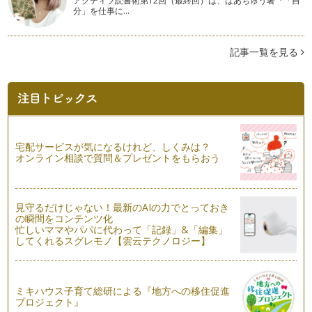
アクティブ読書術第12回（最終回）は、はあちゅう著『「自
分」を仕事に…
おうちで可愛くオシャレなひなまつりパーティー
女の子のすこやかな成長を祈る日本の伝統行事である「ひなま
つり」。お子様の成長を記録に残す小…
記事一覧を見る
100均アイテムで出来ちゃう！ジャイアントペーパーフラワー
の作り方
海外発のアイテムで、昨年から日本でも大流行の兆しが見える
「ジャイアントペーパーフラワー」は…
難しいテクニックはいらない！バレンタインのテーブルコーデ
宅配サービスが気になるけれど、しくみは？
ィネート
オンライン相談で質問＆プレゼントをもらおう
年が明けるとあっという間に日が過ぎていき、２月のイベント
といえば・・・バレンタイ…
見守るだけじゃない！最新のAIの力でとっておき
今年のお正月はコレ！１００均アイテムでテーブルが華やぐお
の瞬間をコンテンツ化
もてなしアイデア
忙しいママやパパに代わって「記録」&「編集」
日本の伝統行事のひとつである「お正月」。ちょっとしたアイ
してくれるスグレモノ【雲云テクノロジー】
デアでお子様にも楽しく伝承してみま…
男の子も大人も楽しめるテーマパーティー
こういうかわいいのは女の子向け…と思っている男の子ママは
ミキハウス子育て総研による『地方への移住促進
多いのではないでしょ…
プロジェクト』