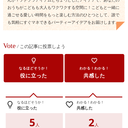
おうちがこどもも大人もワクワクする空間に！こどもと一緒に
過ごせる愛しい時間をもっと楽しむ方法のひとつとして、誰で
も気軽にすぐマネできるパーティーアイデアをお届けします。
Vote
/
この記事に投票しよう
lightbulb_outline
favorite_border
なるほどそうか！
わかる！わかる！
役に立った
共感した
なるほどそうか！
わかる！わかる！
lightbulb_outline
favorite_border
役に立った
共感した
5
2
人
人