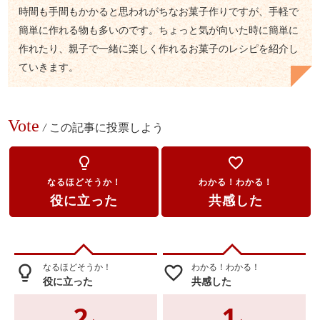
時間も手間もかかると思われがちなお菓子作りですが、手軽で
簡単に作れる物も多いのです。ちょっと気が向いた時に簡単に
作れたり、親子で一緒に楽しく作れるお菓子のレシピを紹介し
ていきます。
Vote
/
この記事に投票しよう
lightbulb_outline
favorite_border
なるほどそうか！
わかる！わかる！
役に立った
共感した
なるほどそうか！
わかる！わかる！
lightbulb_outline
favorite_border
役に立った
共感した
2
1