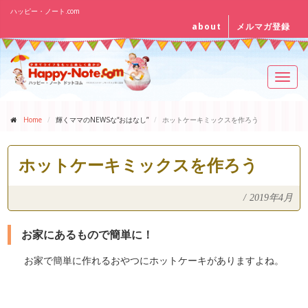
ハッピー・ノート.com
about
メルマガ登録
Toggl
navig
Home
輝くママのNEWSな“おはなし”
ホットケーキミックスを作ろう
ホットケーキミックスを作ろう
/
2019年4月
お家にあるもので簡単に！
お家で簡単に作れるおやつにホットケーキがありますよね。