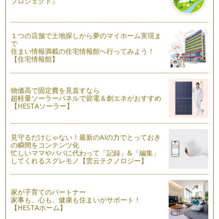
プロジェクト』
１つの店舗で土地探しから夢のマイホーム実現ま
で
住まい情報満載の住宅情報館へ行ってみよう！
【住宅情報館】
物価高で固定費を見直すなら
超軽量ソーラーパネルで節電＆創エネがおすすめ
【HESTAソーラー】
見守るだけじゃない！最新のAIの力でとっておき
の瞬間をコンテンツ化
忙しいママやパパに代わって「記録」&「編集」
してくれるスグレモノ【雲云テクノロジー】
家が子育てのパートナー
家事も、心も、健康も住まいがサポート！
【HESTAホーム】