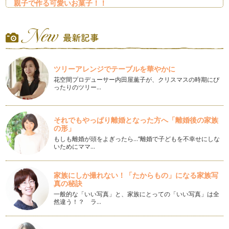
親子で作る可愛いお菓子！！
まだまだ寒いこの季節。 今日はお家の中で楽しめる 簡単で可
愛い！ロリポップ…
滑らか濃厚チョコレートムース
寒い季節は濃厚なデザートが食べたくなりますね。 今日は…
ツリーアレンジでテーブルを華やかに
手軽に作れる大人の濃厚ブラウニー
花空間プロデューサー内田屋薫子が、クリスマスの時期にぴ
年末も近づきパーティの機会も多いこの季節 おもてなしや手
ったりのツリー…
土産…
簡単！材料も3つだけ！！のおやつ。
それでもやっぱり離婚となった方へ「離婚後の家族
お菓子作りにはちょうどいい季節になりました。 …
の形」
もしも離婚が頭をよぎったら…“離婚で子どもを不幸せにしな
混ぜて焼くだけなのに本格的なおやつ！
いためにママ…
涼しくなるとちょっと濃厚なお菓子が食べたくなりますよね。
&…
家族にしか撮れない！「たからもの」になる家族写
材料は3つだけ！簡単たまごボーロの作り方
真の秘訣
秋の気配が感じられだいぶ過ごしやすくなってきました。 …
一般的な「いい写真」と、家族にとっての「いい写真」は全
然違う！？ ラ…
オーブンいらず！5分で出来る簡単おやつ♪
暑い日が続くとキッチンに立つのも &n…