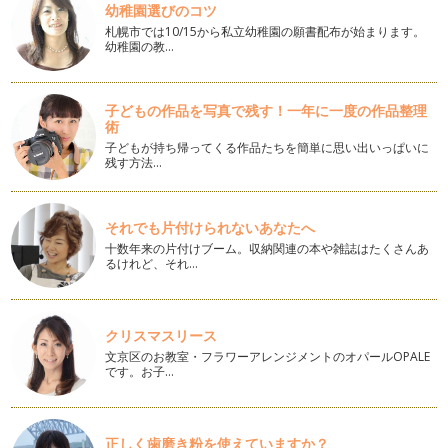
幼稚園選びのコツ
簡単！美味しい！バタークッキーの作り方。
札幌市では10/15から私立幼稚園の願書配布が始まります。
お菓子作りは面倒だと思われる方も多いので …
幼稚園の教…
子どもの作品を写真で残す！一年に一度の作品整理
術
子どもが持ち帰ってくる作品たちを簡単に思い出いっぱいに
残す方法…
それでも片付けられないあなたへ
十数年来の片付けブーム。収納関連の本や雑誌はたくさんあ
るけれど、それ…
クリスマスリース
文京区のお教室・フラワーアレンジメントのオパールOPALE
です。お子…
正しく歯磨き粉を使えていますか？