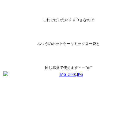
これでだいたい２００ｇなので
ふつうのホットケーキミックス一袋と
同じ感覚で使えます～～^m^