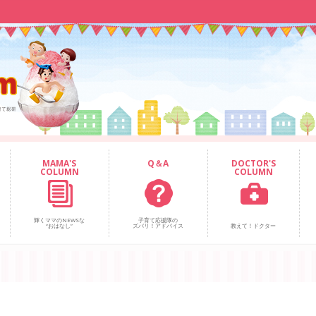
MAMA'S
Q＆A
DOCTOR'S
COLUMN
COLUMN
輝くママのNEWSな
子育て応援隊の
“おはなし”
ズバリ！アドバイス
教えて！ドクター
！