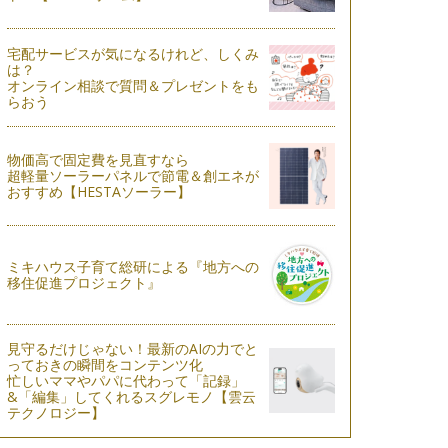
宅配サービスが気になるけれど、しくみ
は？
オンライン相談で質問＆プレゼントをも
らおう
物価高で固定費を見直すなら
超軽量ソーラーパネルで節電＆創エネが
おすすめ【HESTAソーラー】
ミキハウス子育て総研による『地方への
移住促進プロジェクト』
見守るだけじゃない！最新のAIの力でと
っておきの瞬間をコンテンツ化
忙しいママやパパに代わって「記録」
&「編集」してくれるスグレモノ【雲云
テクノロジー】