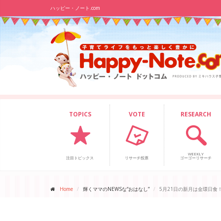
ハッピー・ノート.com
TOPICS
VOTE
RESEARCH
WEEKLY
注目トピックス
リサーチ投票
ゴーゴーリサーチ
Home
輝くママのNEWSな“おはなし”
5月21日の新月は金環日食