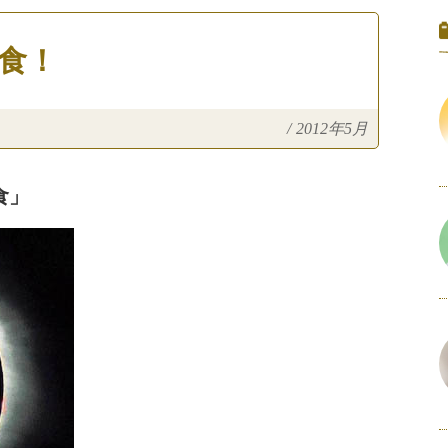
日食！
/
2012年5月
食」