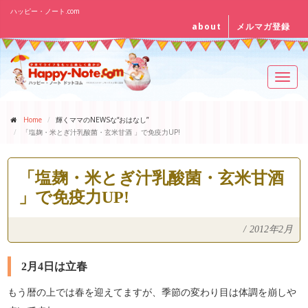
ハッピー・ノート.com
about
メルマガ登録
Toggl
navig
Home
輝くママのNEWSな“おはなし”
「塩麹・米とぎ汁乳酸菌・玄米甘酒 」で免疫力UP!
「塩麹・米とぎ汁乳酸菌・玄米甘酒
」で免疫力UP!
/
2012年2月
2月4日は立春
もう暦の上では春を迎えてますが、季節の変わり目は体調を崩しや