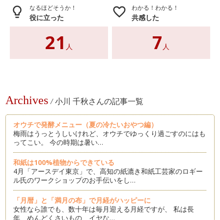
なるほどそうか！
わかる！わかる！
lightbulb_outline
favorite_border
役に立った
共感した
21
7
人
人
Archives
/
小川 千秋さんの記事一覧
オウチで発酵メニュー（夏の冷たいおやつ編）
梅雨はうっとうしいけれど、オウチでゆっくり過ごすのにはも
ってこい。 今の時期は暑い…
和紙は100%植物からできている
4月「アースデイ東京」で、高知の紙漉き和紙工芸家のロギー
ル氏のワークショップのお手伝いをし…
「月暦」と「満月の布」で月経がハッピーに
女性なら誰でも、数十年は毎月迎える月経ですが、 私は長
年、めんどくさいもの、イヤな…