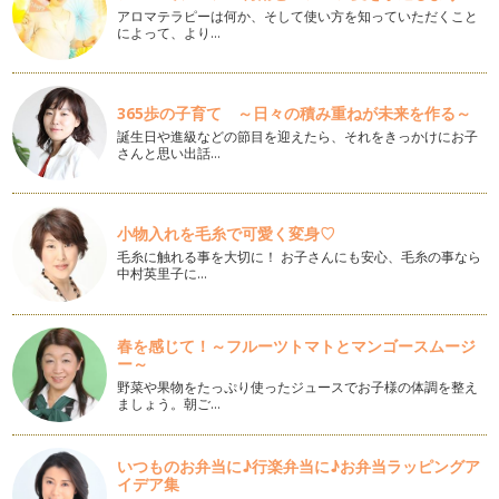
す。 でも市販のア…
アロマテラピーは何か、そして使い方を知っていただくこと
によって、より…
土用の「鰻もどき」
「土用の丑の日」って鰻やさんが大混雑…
365歩の子育て ～日々の積み重ねが未来を作る～
愛の循環、スキンシップを再び...
誕生日や進級などの節目を迎えたら、それをきっかけにお子
先週、伊豆大島にて「新世やまとなでしこ研究会」の「フォト
さんと思い出話…
ンクリスタルセラピストセミナー」を…
ヘンプオイルでヘルシー＆ビューティー
以前も「ヘンプ生活」の記事を掲載させて頂きましたが、その
小物入れを毛糸で可愛く変身♡
後も着々と「ヘンプ（麻）」の情報を…
毛糸に触れる事を大切に！ お子さんにも安心、毛糸の事なら
中村英里子に…
カンタン手作り！「梅の酵素ドリンク」
6月10日は暦の上では「梅雨入り」です。 文字通り、「梅仕
事」の季節です。 …
春を感じて！～フルーツトマトとマンゴースムージ
ー～
月経血コントロール＆布ナプって快適！
野菜や果物をたっぷり使ったジュースでお子様の体調を整え
月経は「メンス」とも呼ばれますが、その語源はラテン語で月
ましょう。朝ご…
を現す「menses」だそうです。…
5月21日の新月は金環日食！
いつものお弁当に♪行楽弁当に♪お弁当ラッピングア
イデア集
話題の「金環日食」は、西暦5月21日（月）。旧暦では4月