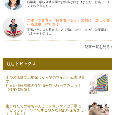
1…
新学期、学校や幼稚園でお弁当が始まりました。行楽シーズ
ンでお弁当をも…
おまけの閏月は「和のこころ」で！
今年は旧暦で「閏（うるう）三月」があります。三月が2回あ
スポーツ食育～「何を食べるか」の前に「楽しく食
るんです。西暦4月21日（新月）か…
べる環境」作りを！
栄養バランスを整えることを気にしがちですが、栄養素より
バースデームーンを調べてみよう！
も食べ物を受け…
私の制作している「イン・ヤンカレンダー」よりもっと詳しく
マニアックな旧暦のカレンダー「月と…
記事一覧を見る
ヘンプ（Hemp）生活
健康オタクの私が最近注目しているのはヘンプ（Hemp・大
麻）です。 ヘンプって、身…
オウチで発酵メニュー（おやつ編）
春を感じる今日このごろ。もうすぐ「雛祭り」！ とは…
１つの店舗で土地探しから夢のマイホーム実現ま
で
住まい情報満載の住宅情報館へ行ってみよう！
オウチで発酵メニュー（おかず編）
【住宅情報館】
旧暦の2012年もスタートして早一ヶ月。2月22日、朝7時39分
は今年2回目の新月です。 …
生まれたての赤ちゃんこそスキンケアは丁寧に
「塩麹・米とぎ汁乳酸菌・玄米甘酒 」で免疫力UP!
※
「セラミドケア」
ですこやかなお肌を保ちまし
もう暦の上では春を迎えてますが、季節の変わり目は体調を崩
ょう【花王】