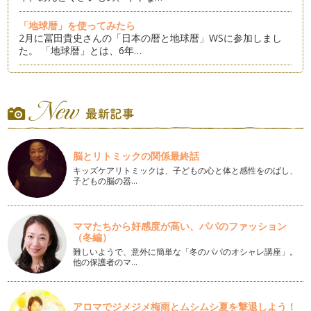
「地球暦」を使ってみたら
2月に冨田貴史さんの「日本の暦と地球暦」WSに参加しまし
た。 「地球暦」とは、6年…
「はじめ塾」と「和田重正」について
今年の旧暦の新年は2月10日でした。 明けましておめでとうご
ざいます。今年もどうぞ…
レモングラスで草木染め
昨年「最終回」と書きましたが、これからは月1回のペースで
脳とリトミックの関係最終話
再開させていただくことになりました…
キッズケアリトミックは、子どもの心と体と感性をのばし、
子どもの脳の器…
ブルームーンに寄せて
ブルームーンって言っても月が青くなるわけではありません。
1ヵ月に2回満月がある時…
ママたちから好感度が高い、パパのファッション
（冬編）
自宅で水中出産したときのこと
一人息子は自宅で水中出産したんです。 今回はその時のこと
難しいようで、意外に簡単な「冬のパパのオシャレ講座」。
他の保護者のマ…
を思い出してみようと思いま…
ヘルシースイーツ！「つきよみ手作りジェラート」
暑い夏も本番。 やっぱり、アイスクリームが食べたくなりま
アロマでジメジメ梅雨とムシムシ夏を撃退しよう！