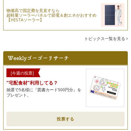
ダイ…
物価高で固定費を見直すなら
超軽量ソーラーパネルで節電＆創エネがおすすめ
「新月のお願いごと」を書いてみよう
【HESTAソーラー】
9月27日は新月！新月の日に何年間も続けているのは、「お願
いごと」を書くこと。8年前に「新…
トピックス一覧を見る
満月（サクセスムーン）の過ごし方
今年の9月12日は旧暦では八月十五日。 この日は旧暦で秋の真
ん中の日なので、この日…
だって今夜は満月の夜だもの
旧暦の八月十五日は十五夜、お月見です。2011年は新暦で9月
12日。 この日は日没…
[今週の投票]
"宅配食材"利用してる？
抽選で5名様に『図書カード500円分』を
プレゼント。
投票する