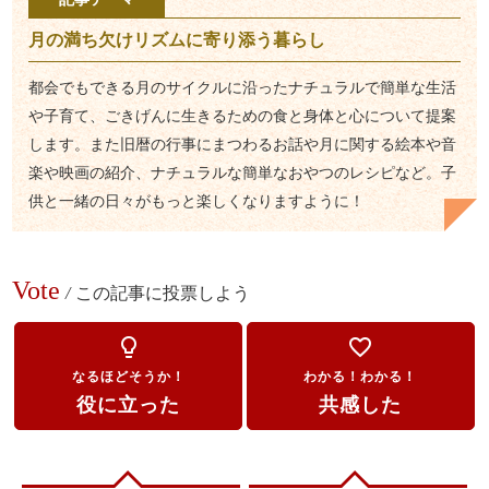
月の満ち欠けリズムに寄り添う暮らし
都会でもできる月のサイクルに沿ったナチュラルで簡単な生活
や子育て、ごきげんに生きるための食と身体と心について提案
します。また旧暦の行事にまつわるお話や月に関する絵本や音
楽や映画の紹介、ナチュラルな簡単なおやつのレシピなど。子
供と一緒の日々がもっと楽しくなりますように！
Vote
/
この記事に投票しよう
lightbulb_outline
favorite_border
なるほどそうか！
わかる！わかる！
役に立った
共感した