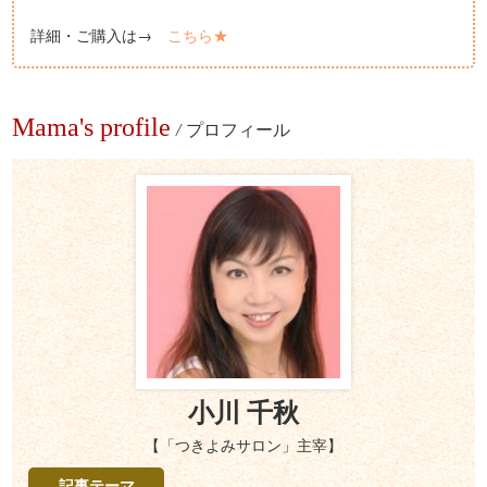
詳細・ご購入は→
こちら★
Mama's profile
/
プロフィール
小川 千秋
【「つきよみサロン」主宰】
記事テーマ