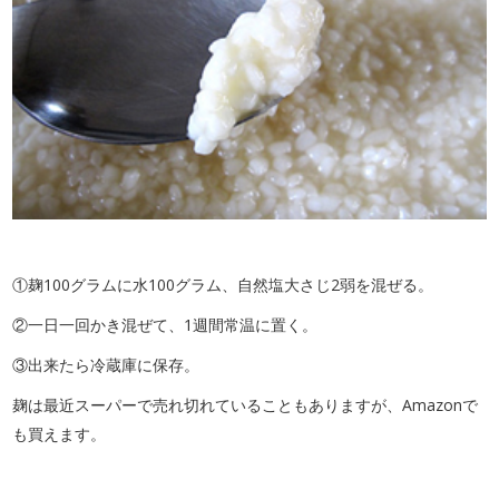
①麹100グラムに水100グラム、自然塩大さじ2弱を混ぜる。
②一日一回かき混ぜて、1週間常温に置く。
③出来たら冷蔵庫に保存。
麹は最近スーパーで売れ切れていることもありますが、Amazonで
も買えます。