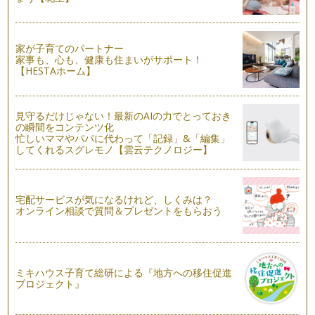
しやすいですね。 インフル…
旧暦元旦、今年は1月23日！
いつも読んで頂きありがとうございます。今年もどうぞよろし
家が子育てのパートナー
くお願いします！ さて、お…
家事も、心も、健康も住まいがサポート！
【HESTAホーム】
サンタさんとの別れ方
クリスマスまであと少し。クリスマスイヴはどんな演出でお子
さんを喜ばせようかと頭をひねってい…
見守るだけじゃない！最新のAIの力でとっておき
の瞬間をコンテンツ化
忙しいママやパパに代わって「記録」&「編集」
X'masに作るシュトーレンのレシピ
してくれるスグレモノ【雲云テクノロジー】
カポーティの「クリスマスの思い出」に登場する叔母さんと僕
は、毎年クリスマスに何十個ものフル…
X'masへのあたたかい手仕事
宅配サービスが気になるけれど、しくみは？
街はX'masモード一色ですね。このブログもお月さまとはちょ
オンライン相談で質問＆プレゼントをもらおう
っと離れて「X'…
「新月プチ断食」のススメ
前回の新月をはさんで3日間、思い立ってプチ断食に挑戦しま
した。 …
ミキハウス子育て総研による『地方への移住促進
プロジェクト』
月とダイエットの関係は？
満月が過ぎて、次の新月までの月が欠けていく約2週間は、