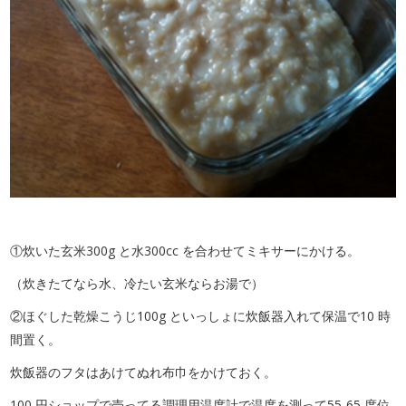
①炊いた玄米300g と水300cc を合わせてミキサーにかける。
（炊きたてなら水、冷たい玄米ならお湯で）
②ほぐした乾燥こうじ100g といっしょに炊飯器入れて保温で10 時
間置く。
炊飯器のフタはあけてぬれ布巾をかけておく。
100 円ショップで売ってる調理用温度計で温度を測って55-65 度位