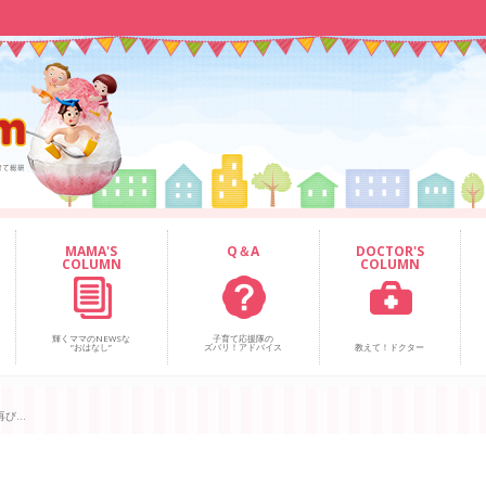
MAMA'S
Q＆A
DOCTOR'S
COLUMN
COLUMN
輝くママのNEWSな
子育て応援隊の
“おはなし”
ズバリ！アドバイス
教えて！ドクター
...