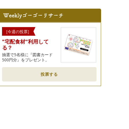
[今週の投票]
"宅配食材"利用して
る？
抽選で5名様に『図書カード
500円分』をプレゼント。
投票する