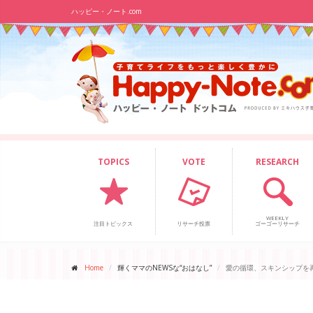
ハッピー・ノート.com
TOPICS
VOTE
RESEARCH
WEEKLY
注目トピックス
リサーチ投票
ゴーゴーリサーチ
Home
輝くママのNEWSな“おはなし”
愛の循環、スキンシップを再び