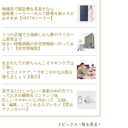
物価高で固定費を見直すなら
超軽量ソーラーパネルで節電＆創エネが
おすすめ【HESTAソーラー】
１つの店舗で土地探しから夢のマイホー
ム実現まで
住まい情報満載の住宅情報館へ行ってみ
よう！【住宅情報館】
生まれたての赤ちゃんこそスキンケアは
丁寧に
※
「セラミドケア」
ですこやかなお肌を
保ちましょう【花王】
見守るだけじゃない！最新のAIの力でと
っておきの瞬間をコンテンツ化
忙しいママやパパに代わって「記録」
&「編集」してくれるスグレモノ【雲云
テクノロジー】
トピックス一覧を見る