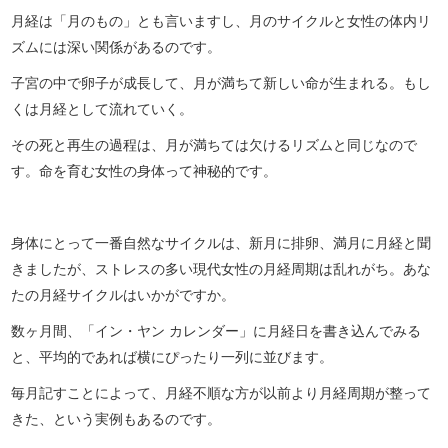
月経は「月のもの」とも言いますし、月のサイクルと女性の体内リ
ズムには深い関係があるのです。
子宮の中で卵子が成長して、月が満ちて新しい命が生まれる。もし
くは月経として流れていく。
その死と再生の過程は、月が満ちては欠けるリズムと同じなので
す。命を育む女性の身体って神秘的です。
身体にとって一番自然なサイクルは、新月に排卵、満月に月経と聞
きましたが、ストレスの多い現代女性の月経周期は乱れがち。あな
たの月経サイクルはいかがですか。
数ヶ月間、「イン・ヤン カレンダー」に月経日を書き込んでみる
と、平均的であれば横にぴったり一列に並びます。
毎月記すことによって、月経不順な方が以前より月経周期が整って
きた、という実例もあるのです。