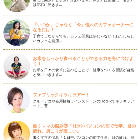
先週、伊豆大島にて「新世やまとなでしこ研究会」の「フォト
は左右に開きま…
ンクリスタルセラピストセミナー」を…
ヘンプオイルでヘルシー＆ビューティー
「いつか」じゃなく「今」憧れのカフェオーナーに
以前も「ヘンプ生活」の記事を掲載させて頂きましたが、その
なるには！
後も着々と「ヘンプ（麻）」の情報を…
子育てしながらでも、カフェ開業は夢じゃない！わたしらし
いカフェを開店…
カンタン手作り！「梅の酵素ドリンク」
6月10日は暦の上では「梅雨入り」です。 文字通り、「梅仕
事」の季節です。 …
お米をしっかり食べることができる力を身につけよ
う！
月経血コントロール＆布ナプって快適！
お米を日々の食卓に並べることで、健康をつくる習慣が自然
月経は「メンス」とも呼ばれますが、その語源はラテン語で月
と身につきます…
を現す「menses」だそうです。…
5月21日の新月は金環日食！
ファブリックキラキラアート
話題の「金環日食」は、西暦5月21日（月）。旧暦では4月
グルーデコや布用接着ラインストーンのHotFixでキラキラア
1…
ート。普…
おまけの閏月は「和のこころ」で！
今年は旧暦で「閏（うるう）三月」があります。三月が2回あ
働くママの悩み㉕『1日中パソコンの前で仕事。目の
るんです。西暦4月21日（新月）か…
疲れ、肩こりが激しい』
働くママの悩み『１日中パソコンの前で仕事。目の疲れ、肩