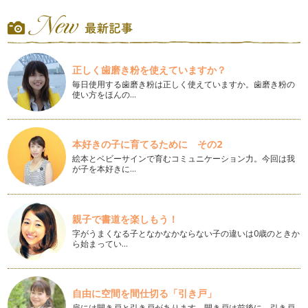
今年の旧暦の新年は2月10日でした。 明けましておめでとうご
ざいます。今年もどうぞ…
レモングラスで草木染め
昨年「最終回」と書きましたが、これからは月1回のペースで
正しく歯磨き粉を使えていますか？
再開させていただくことになりました…
毎日使用する歯磨き粉は正しく使えていますか。歯磨き粉の
使い方をほんの…
ブルームーンに寄せて
ブルームーンって言っても月が青くなるわけではありません。
1ヵ月に2回満月がある時…
本好きの子に育てるために その2
自宅で水中出産したときのこと
絵本とベビーサインで育むコミュニケーション力。今回は我
一人息子は自宅で水中出産したんです。 今回はその時のこと
が子を本好きに…
を思い出してみようと思いま…
ヘルシースイーツ！「つきよみ手作りジェラート」
暑い夏も本番。 やっぱり、アイスクリームが食べたくなりま
親子で書道を楽しもう！
す。 でも市販のア…
字がうまくなる子となかなかならない子の違いは0歳のときか
ら始まってい…
土用の「鰻もどき」
「土用の丑の日」って鰻やさんが大混雑…
自由に空間を間仕切る「引き戸」
愛の循環、スキンシップを再び...
扉には開き戸と引き戸があります。開き戸は前後に、引き戸