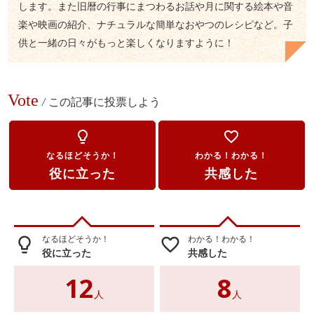
します。また旧暦の行事にまつわるお話や月に関する絵本や音
楽や映画の紹介、ナチュラルな簡単なおやつのレシピなど。子
供と一緒の日々がもっと楽しくなりますように！
Vote
/
この記事に投票しよう
lightbulb_outline
favorite_border
なるほどそうか！
わかる！わかる！
役に立った
共感した
なるほどそうか！
わかる！わかる！
lightbulb_outline
favorite_border
役に立った
共感した
12
8
人
人