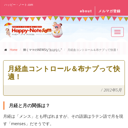
ハッピー・ノート.com
about
メルマガ登録
Toggl
navig
Home
輝くママのNEWSな“おはなし”
月経血コントロール＆布ナプって快適！
月経血コントロール＆布ナプって快
適！
/
2012年5月
月経と月の関係は？
月経は「メンス」とも呼ばれますが、その語源はラテン語で月を現
す「menses」だそうです。