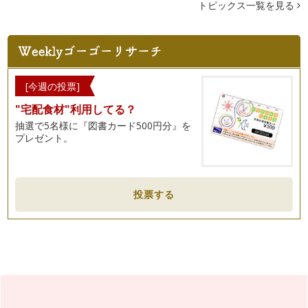
トピックス一覧を見る
満月（サクセスムーン）の過ごし方
今年の9月12日は旧暦では八月十五日。 この日は旧暦で秋の真
ん中の日なので、この日…
だって今夜は満月の夜だもの
旧暦の八月十五日は十五夜、お月見です。2011年は新暦で9月
12日。 この日は日没…
[今週の投票]
"宅配食材"利用してる？
抽選で5名様に『図書カード500円分』を
プレゼント。
投票する