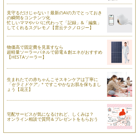
クリスマスまであと少し。クリスマスイヴはどんな演出でお子
さんを喜ばせようかと頭をひねってい…
見守るだけじゃない！最新のAIの力でとっておき
の瞬間をコンテンツ化
忙しいママやパパに代わって「記録」&「編集」
X'masに作るシュトーレンのレシピ
してくれるスグレモノ【雲云テクノロジー】
カポーティの「クリスマスの思い出」に登場する叔母さんと僕
は、毎年クリスマスに何十個ものフル…
X'masへのあたたかい手仕事
物価高で固定費を見直すなら
超軽量ソーラーパネルで節電＆創エネがおすすめ
街はX'masモード一色ですね。このブログもお月さまとはちょ
【HESTAソーラー】
っと離れて「X'…
「新月プチ断食」のススメ
前回の新月をはさんで3日間、思い立ってプチ断食に挑戦しま
生まれたての赤ちゃんこそスキンケアは丁寧に
した。 …
※
「セラミドケア」
ですこやかなお肌を保ちまし
ょう【花王】
月とダイエットの関係は？
満月が過ぎて、次の新月までの月が欠けていく約2週間は、
ダイ…
宅配サービスが気になるけれど、しくみは？
「新月のお願いごと」を書いてみよう
オンライン相談で質問＆プレゼントをもらおう
9月27日は新月！新月の日に何年間も続けているのは、「お願
いごと」を書くこと。8年前に「新…