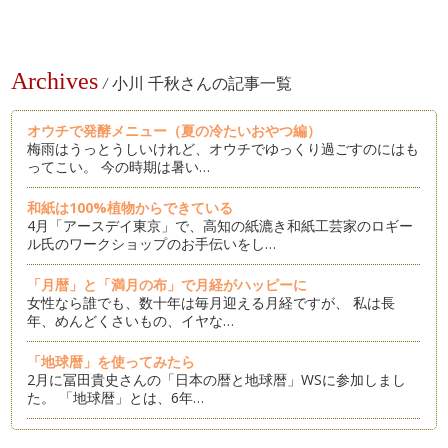
Archives
/
小川 千秋さんの記事一覧
オウチで発酵メニュー（夏の冷たいおやつ編）
梅雨はうっとうしいけれど、オウチでゆっくり過ごすのにはも
ってこい。 今の時期は暑い…
和紙は100%植物からできている
4月「アースデイ東京」で、高知の紙漉き和紙工芸家のロギー
ル氏のワークショップのお手伝いをし…
「月暦」と「満月の布」で月経がハッピーに
女性なら誰でも、数十年は毎月迎える月経ですが、 私は長
年、めんどくさいもの、イヤな…
「地球暦」を使ってみたら
2月に冨田貴史さんの「日本の暦と地球暦」WSに参加しまし
た。 「地球暦」とは、6年…
「はじめ塾」と「和田重正」について