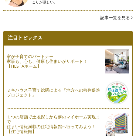
バースデームーンを調べてみよう！
こりが激しい』…
私の制作している「イン・ヤンカレンダー」よりもっと詳しく
マニアックな旧暦のカレンダー「月と…
記事一覧を見る
ヘンプ（Hemp）生活
健康オタクの私が最近注目しているのはヘンプ（Hemp・大
麻）です。 ヘンプって、身…
オウチで発酵メニュー（おやつ編）
春を感じる今日このごろ。もうすぐ「雛祭り」！ とは…
家が子育てのパートナー
家事も、心も、健康も住まいがサポート！
オウチで発酵メニュー（おかず編）
【HESTAホーム】
旧暦の2012年もスタートして早一ヶ月。2月22日、朝7時39分
は今年2回目の新月です。 …
「塩麹・米とぎ汁乳酸菌・玄米甘酒 」で免疫力UP!
ミキハウス子育て総研による『地方への移住促進
もう暦の上では春を迎えてますが、季節の変わり目は体調を崩
プロジェクト』
しやすいですね。 インフル…
旧暦元旦、今年は1月23日！
１つの店舗で土地探しから夢のマイホーム実現ま
いつも読んで頂きありがとうございます。今年もどうぞよろし
で
くお願いします！ さて、お…
住まい情報満載の住宅情報館へ行ってみよう！
【住宅情報館】
サンタさんとの別れ方