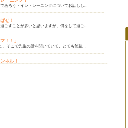
トレーニング！
であろうトイレトレーニングについてお話しし…
飛ばせ！
過ごすことが多いと思いますが、何をして過ご…
ママ！！」
た。そこで先生の話を聞いていて、とても勉強…
ェンネル！
なことですか？ 私は、忙しいときや…
プレカーネーション！
のではないでしょうか？ 5月は、いろいろと…
マに！
と向き合う方も少なくはないと思います。 …
信頼関係を築こう！
どもの言語能力や身体能力、心の発達は著しく…