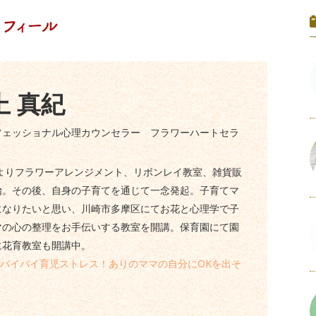
上 真紀
フェッショナル心理カウンセラー フラワーハートセラ
】
年よりフラワーアレンジメント、リボンレイ教室、雑貨販
始。その後、自身の子育てを通じて一念発起。子育てマ
になりたいと思い、川崎市多摩区にてお花と心理学で子
マの心の整理をお手伝いする教室を開講。保育園にて園
に花育教室も開講中。
バイバイ育児ストレス！ありのママの自分にOKを出そ