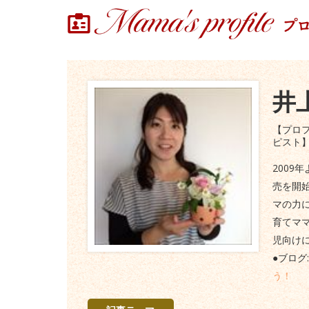
井
【プロ
ピスト
2009
売を開
マの力
育てマ
児向け
●ブログ:
う！