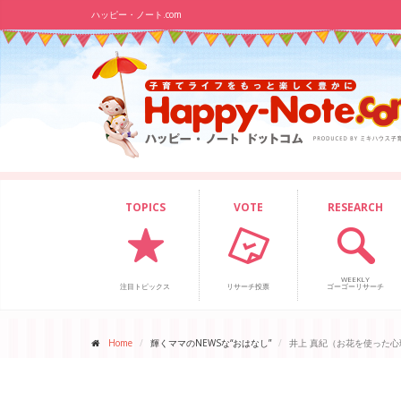
ハッピー・ノート.com
TOPICS
VOTE
RESEARCH
WEEKLY
注目トピックス
リサーチ投票
ゴーゴーリサーチ
Home
輝くママのNEWSな“おはなし”
井上 真紀（お花を使った心