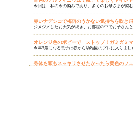
青色のデルフィニウムで親子で楽しくトイレ
今回は、私の今の悩みであり、多くのお母さまが悩む
赤いナデシコで梅雨のうかない気持ちを吹き
ジメジメしたお天気が続き、お部屋の中でお子さんと
オレンジ色のポピーで「ストップ！ガミガミ
今年3歳になる息子は春から幼稚園のプレに入りまし
身体も頭もスッキリさせたかったら黄色のフ
子育てをしていて「疲れる～」と感じることってどん
ゆとりがなくなっているときはピンク色のス
GWも終わり、疲れが出てきている方もいらっしゃる
思いやりのお花、白色のストックで理想のマ
子育てをしていて、今までに出会ったことのない自分
春の代表的なお花、オオイヌフグリで親子の
私の息子は2歳５ヵ月になりますが、このぐらいの子