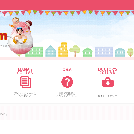
MAMA'S
Q＆A
DOCTOR'S
COLUMN
COLUMN
輝くママのNEWSな
子育て応援隊の
“おはなし”
ズバリ！アドバイス
教えて！ドクター
理学）