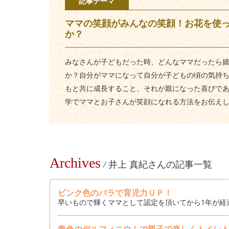
記事テーマ
ママの笑顔がみんなの笑顔！お花を使
か？
みなさんが子どもだった時、どんなママだったら
か？自分がママになって自分が子どもの頃の気持
もと共に成長すること、それが親になった喜びで
学でママとお子さんが笑顔になれる方法をお伝え
Archives
/
井上 真紀さんの記事一覧
ピンク色のバラで育児力ＵＰ！
早いもので輝くママとして認定を頂いてから1年が経