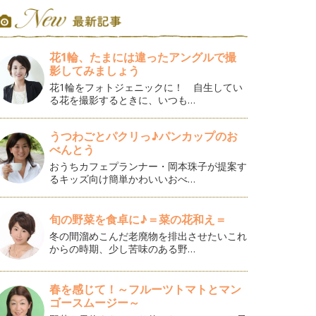
花1輪、たまには違ったアングルで撮
影してみましょう
花1輪をフォトジェニックに！ 自生してい
る花を撮影するときに、いつも…
うつわごとパクリっ♪パンカップのお
べんとう
おうちカフェプランナー・岡本珠子が提案す
るキッズ向け簡単かわいいおべ…
旬の野菜を食卓に♪＝菜の花和え＝
冬の間溜めこんだ老廃物を排出させたいこれ
からの時期、少し苦味のある野…
春を感じて！～フルーツトマトとマン
ゴースムージー～