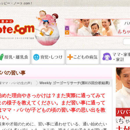
ピー・ノート.com！
パパの習い事
Weekly ゴーゴーリサーチ(第815回分析結果)
輩ママ・パパの生の声）
始めた理由やきっかけは？また実際に通ってみて
まの様子を教えてください。まだ習い事に通って
はママ・パパが子どもの頃の習い事の思い出を教
さい。
将来や才能のために、習い事に通わせている、通い始めたい