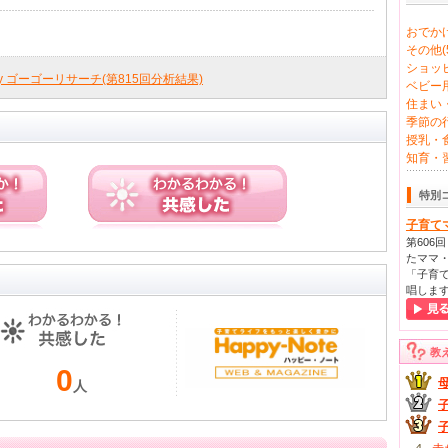
おでかけ
その他(5
ショッピ
ly ゴーゴーリサーチ(第815回分析結果)
ベビー用
住まい・
季節の行
授乳・食
知育・習
特別
子育て
第606
たママ・
「子育て
唱しま
教
0
人