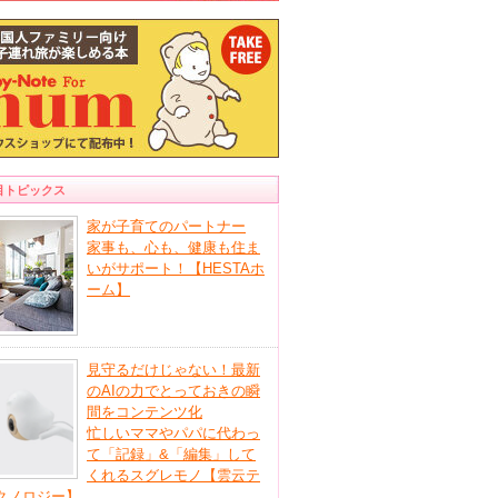
目トピックス
家が子育てのパートナー
家事も、心も、健康も住ま
いがサポート！【HESTAホ
ーム】
見守るだけじゃない！最新
のAIの力でとっておきの瞬
間をコンテンツ化
忙しいママやパパに代わっ
て「記録」&「編集」して
くれるスグレモノ【雲云テ
クノロジー】