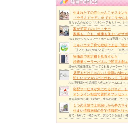
生まれたての赤ちゃんこそスキンケ
「セラミドケア」
※
ですこやかな
赤ちゃんのための「スキンケアセミナー」レポ
家が子育てのパートナー
家事も、心も、健康も住まいがサポー
HESTAデジタルスマートホームは専用アプ
ミキハウス子育て総研による『地方
「子どもはのびのびと育てたい」「自然に
物価高で固定費を見直すなら
超軽量ソーラーパネルで節電＆創エ
建物の資産価値も 守ってくれるソーラーパネ
見守るだけじゃない！最新のAIの
忙しいママやパパに代わって「記録
AIの専門家や小児科医も含んだチームによっ
宅配サービスが気になるけれど、し
オンライン相談で質問＆プレゼント
産前産後の心強い味方に、生協の宅配「コープ
１つの店舗で土地探しから夢のマイ
住まい情報満載の住宅情報館へ行
見て・触れて・確かめて、安心できる住まい選