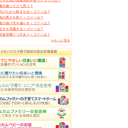
ちゃん用の洗濯洗剤を使う＜コツ＞は？
痛分娩ってどう思う？
乳びんから飲ませる＜コツ＞は？
相の悪さを防ぐ＜コツ＞は？
後の抜け毛を減らす＜コツ＞は？
泣きを克服する＜コツ＞は？
状血管腫とつきあう＜コツ＞は？
>>もっと見る