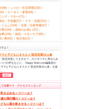
(98)
/
しつけ・生活習慣(100)
/
0)
/
ケータイ・家電(48)
/
ング・マネー(71)
/
品・子供服(57)
/
ママ・夫婦(151)
/
くらし(144)
/
出産・出産準備(57)
/
事(109)
/
成長のお祝い(37)
/
事(106)
/
病気・スキンケア(85)
/
い事(62)
/
祖父母(21)
/
コラム！
ママと子どもにオススメ 防災対策10ヵ条
回「防災対策してますか？」のリサーチに寄せられ
パパの声をもとに、 Happy-Note.com編集部が
ママと子どもにオススメ 防災対策10ヵ条」を提
す。
えて先輩ママ アクセスランキング
母乳を止める＜コツ＞は？
子連れ飛行機の＜コツ＞は？
子どもに薬を飲ませる＜コツ＞は？