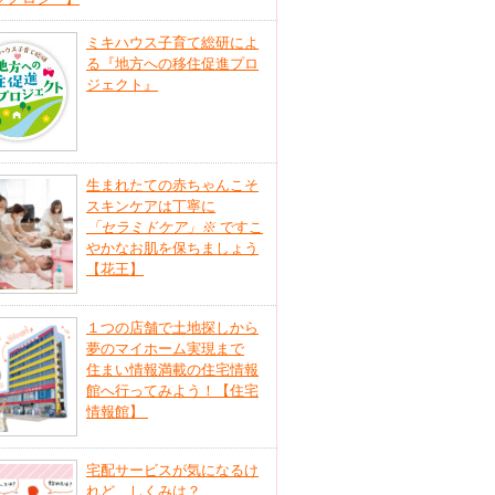
ミキハウス子育て総研によ
る『地方への移住促進プロ
ジェクト』
生まれたての赤ちゃんこそ
スキンケアは丁寧に
「セラミドケア」
※
ですこ
やかなお肌を保ちましょう
【花王】
１つの店舗で土地探しから
夢のマイホーム実現まで
住まい情報満載の住宅情報
館へ行ってみよう！【住宅
情報館】
宅配サービスが気になるけ
れど、しくみは？