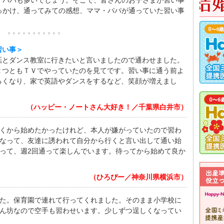
・パパも多いでしょう。そこで、皆さんのお子さまが習い事
っかけ、通ってみての感想、ママ・パパが通っていた習い事
習い事＞
話とダンス教室に行きたいと言いましたので通わせました。
２つともＴＶでやっていたのを見てです。習い事に通う前よ
るくなり、家で英語やダンスをするなど、笑顔が増えまし
（ハッピー・ノートさん大好き！／千葉県白井市）
くから始めたかったけれど、本人が嫌がっていたので習わ
なって、友達に誘われて自分から行くと言い出して通い始
って、週2回通って楽しんでいます。待ってから始めて良か
（ひろぴー／神奈川県横浜市）
た。保育園で連れて行ってくれました。そのまま小学校に
ん坊なので空手も習わせいます。少しずつ逞しくなってい