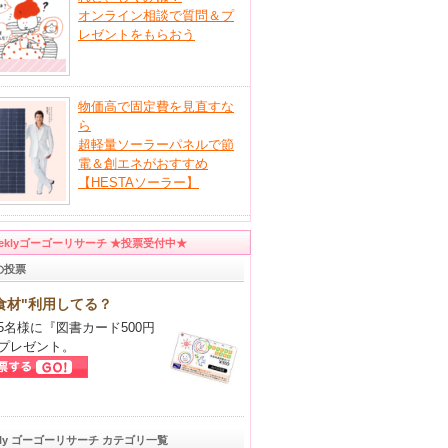
オンライン相談で質問＆プ
レゼントをもらおう
物価高で固定費を見直すな
ら
超軽量ソーラーパネルで節
電＆創エネがおすすめ
【HESTAソーラー】
eeklyゴーゴーリサーチ ★投票受付中★
の投票
食材"利用してる？
5名様に『図書カード500円
プレゼント。
kly ゴーゴーリサーチ カテゴリ一覧