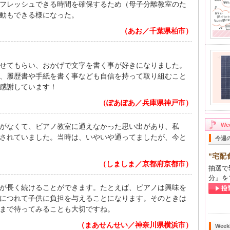
フレッシュできる時間を確保するため（母子分離教室のた
動もできる様になった。
（あお／千葉県柏市）
せてもらい、おかげで文字を書く事が好きになりました。
、履歴書や手紙を書く事なども自信を持って取り組むこと
感謝しています！
（ぽあぽあ／兵庫県神戸市）
W
がなくて、ビアノ教室に通えなかった思い出があり、私
されていました。当時は、いやいや通ってましたが、今と
今週
"宅配
（しましま／京都府京都市）
抽選で
分』を
が長く続けることができます。たとえば、ピアノは興味を
につれて子供に負担を与えることになります。そのときは
まで待ってみることも大切ですね。
（まあせんせい／神奈川県横浜市）
Wee