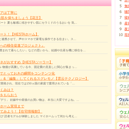
赤
無
哺
アは丁寧に
寝
お肌を保ちましょう【花王】
ート 夏も敏感に傾きやすい肌にセラミドのうるおいを 気…
産
夜
ト！【HESTAホーム】
苺
リと連携させて、声やスマホで家電を操作できる住まい。ス…
への移住促進プロジェクト』
囲まれて暮らしたい」などの思いから、結婚や出産を機に移住を…
ネがおすすめ【HESTAソーラー】
ル 物価が高騰している今、固定費の見直しに関心が集まっ…
力でとっておきの瞬間をコンテンツ化
」&「編集」してくれるスグレモノ【雲云テクノロジー】
て開発され、現在では150ヵ国の家庭で愛用されている「…
くみは？
をもらおう
デリ」 妊娠中や産後のお買い物は、本当に大変ですよね。…
ホーム実現まで
ってみよう！【住宅情報館】
び 読者モデルが体験しました マイホームって何から考え…