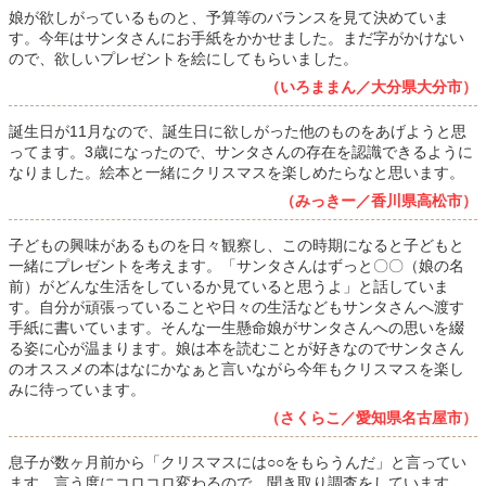
娘が欲しがっているものと、予算等のバランスを見て決めていま
す。今年はサンタさんにお手紙をかかせました。まだ字がかけない
ので、欲しいプレゼントを絵にしてもらいました。
（いろままん／大分県大分市）
誕生日が11月なので、誕生日に欲しがった他のものをあげようと思
ってます。3歳になったので、サンタさんの存在を認識できるように
なりました。絵本と一緒にクリスマスを楽しめたらなと思います。
（みっきー／香川県高松市）
子どもの興味があるものを日々観察し、この時期になると子どもと
一緒にプレゼントを考えます。「サンタさんはずっと〇〇（娘の名
前）がどんな生活をしているか見ていると思うよ」と話していま
す。自分が頑張っていることや日々の生活などもサンタさんへ渡す
手紙に書いています。そんな一生懸命娘がサンタさんへの思いを綴
る姿に心が温まります。娘は本を読むことが好きなのでサンタさん
のオススメの本はなにかなぁと言いながら今年もクリスマスを楽し
みに待っています。
（さくらこ／愛知県名古屋市）
息子が数ヶ月前から「クリスマスには○○をもらうんだ」と言ってい
ます。言う度にコロコロ変わるので、聞き取り調査をしています。