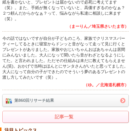
紙を書かないと、プレゼントは届かないので必死に考えてます
（笑）。また、手紙が無くなっていないと、高価すぎるのかなぁ？
２つ頼んだからかなぁ？って、悩みながら私達に相談しに来ます
（笑）。
（まーりん／埼玉県さいたま市）
今の話ではないですが自分が子どものころ、家族でクリスマスパー
ティーしてるときに寝室からドンッと音がなって走って見に行くと
プレゼントがありました。家族やおじいちゃんおばあちゃんは居間
にみんないました。大人になって聞いたら音がわざとなるようにし
てた。と言われました。ただその仕組みは未だに教えてもらえませ
ん(笑)。おかげで当時はほんとにサンタさんがいたと思ってました。
大人になって自分の子ができたのでそういう夢のあるプレゼントの
渡し方してみたいです（笑）。
（ゆ。／北海道札幌市）
第860回リサーチ結果
記事一覧
注目トピックス