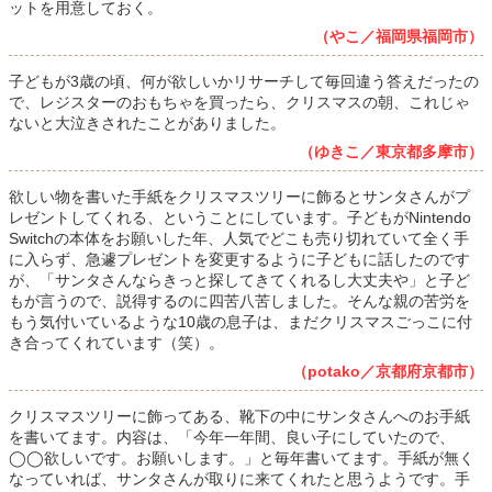
ットを用意しておく。
（やこ／福岡県福岡市）
子どもが3歳の頃、何が欲しいかリサーチして毎回違う答えだったの
で、レジスターのおもちゃを買ったら、クリスマスの朝、これじゃ
ないと大泣きされたことがありました。
（ゆきこ／東京都多摩市）
欲しい物を書いた手紙をクリスマスツリーに飾るとサンタさんがプ
レゼントしてくれる、ということにしています。子どもがNintendo
Switchの本体をお願いした年、人気でどこも売り切れていて全く手
に入らず、急遽プレゼントを変更するように子どもに話したのです
が、「サンタさんならきっと探してきてくれるし大丈夫や」と子ど
もが言うので、説得するのに四苦八苦しました。そんな親の苦労を
もう気付いているような10歳の息子は、まだクリスマスごっこに付
き合ってくれています（笑）。
（potako／京都府京都市）
クリスマスツリーに飾ってある、靴下の中にサンタさんへのお手紙
を書いてます。内容は、「今年一年間、良い子にしていたので、
◯◯欲しいです。お願いします。」と毎年書いてます。手紙が無く
なっていれば、サンタさんが取りに来てくれたと思うようです。手