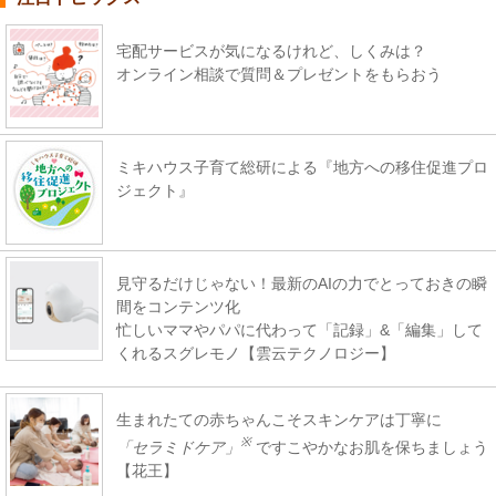
宅配サービスが気になるけれど、しくみは？
オンライン相談で質問＆プレゼントをもらおう
ミキハウス子育て総研による『地方への移住促進プロ
ジェクト』
見守るだけじゃない！最新のAIの力でとっておきの瞬
間をコンテンツ化
忙しいママやパパに代わって「記録」&「編集」して
くれるスグレモノ【雲云テクノロジー】
生まれたての赤ちゃんこそスキンケアは丁寧に
※
「セラミドケア」
ですこやかなお肌を保ちましょう
【花王】