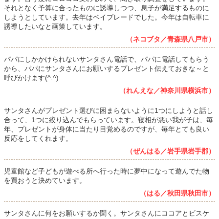
それとなく予算に合ったものに誘導しつつ、息子が満足するものに
しようとしています。去年はベイブレードでした。今年は自転車に
誘導したいなと画策しています。
（ネコブタ／青森県八戸市）
パパにしかかけられないサンタさん電話で、パパに電話してもらう
から、パパにサンタさんにお願いするプレゼント伝えておきな～と
呼びかけます(^.^)
（れんえな／神奈川県横浜市）
サンタさんがプレゼント選びに困まらないように1つにしようと話し
合って、1つに絞り込んでもらっています。寝相が悪い我が子は、毎
年、プレゼントが身体に当たり目覚めるのですが、毎年とても良い
反応をしてくれます。
（ぜんはる／岩手県岩手郡）
児童館など子どもが遊べる所へ行った時に夢中になって遊んでた物
を買おうと決めています。
（はる／秋田県秋田市）
サンタさんに何をお願いするか聞く。サンタさんにココアとビスケ