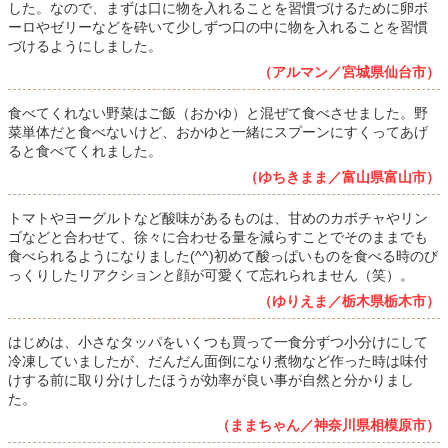
した。なので、まずは口に物を入れることを習慣づけるために卵ボ
ーロやゼリーなどを砕いて少しずつ口の中に物を入れることを習慣
づけるようにしました。
（アルマン／宮城県仙台市）
食べてくれない野菜はご飯（おかゆ）と混ぜて食べさせました。野
菜単体だと食べないけど、おかゆと一緒にスプーンにすくってあげ
ると食べてくれました。
（ゆちきまま／富山県富山市）
トマトやヨーグルトなど酸味があるものは、甘めのカボチャやリン
ゴなどと合わせて、徐々に合わせる量を減らすことでそのままでも
食べられるようになりました(^^)初めて酸っぱいものを食べる時のび
っくりしたリアクションと顔が可愛くて忘れられません（笑）。
（ゆりえま／栃木県栃木市）
はじめは、小さなタッパをいくつも買って一食分ずつ小分けにして
冷凍していましたが、だんだん面倒になり煮物など作った時は味付
けする前に取り分けしたほうが効率が良い事が自然と分かりまし
た。
（ままちゃん／神奈川県相模原市）