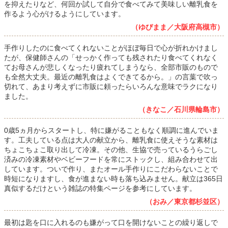
を抑えたりなど、何回か試して自分で食べてみて美味しい離乳食を
作るよう心がけるようにしています。
（ゆぴまま／大阪府高槻市）
手作りしたのに食べてくれないことがほぼ毎日で心が折れかけまし
たが、保健師さんの「せっかく作っても残されたり食べてくれなく
てお母さんが悲しくなったり疲れてしまうなら、全部市販のもので
も全然大丈夫。最近の離乳食はよくできてるから。」の言葉で吹っ
切れて、あまり考えずに市販に頼ったらいろんな意味でラクになり
ました。
（きなこ／石川県輪島市）
0歳5ヵ月からスタートし、特に嫌がることもなく順調に進んでいま
す。工夫している点は大人の献立から、離乳食に使えそうな素材は
ちょこちょこ取り出して冷凍。その他、生協で売っているうらごし
済みの冷凍素材やベビーフードを常にストックし、組み合わせて出
しています。ついで作り、またオール手作りにこだわらないことで
時短になりますし、食が進まない時も落ち込みません。献立は365日
真似するだけという雑誌の特集ページを参考にしています。
（おみ／東京都杉並区）
最初は匙を口に入れるのも嫌がって口を開けないことの繰り返しで