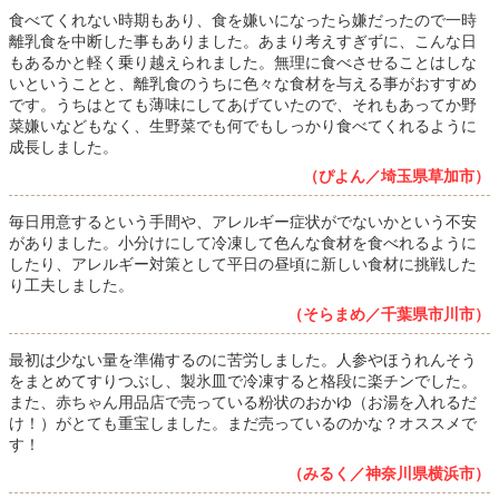
食べてくれない時期もあり、食を嫌いになったら嫌だったので一時
離乳食を中断した事もありました。あまり考えすぎずに、こんな日
もあるかと軽く乗り越えられました。無理に食べさせることはしな
いということと、離乳食のうちに色々な食材を与える事がおすすめ
です。うちはとても薄味にしてあげていたので、それもあってか野
菜嫌いなどもなく、生野菜でも何でもしっかり食べてくれるように
成長しました。
（ぴよん／埼玉県草加市）
毎日用意するという手間や、アレルギー症状がでないかという不安
がありました。小分けにして冷凍して色んな食材を食べれるように
したり、アレルギー対策として平日の昼頃に新しい食材に挑戦した
り工夫しました。
（そらまめ／千葉県市川市）
最初は少ない量を準備するのに苦労しました。人参やほうれんそう
をまとめてすりつぶし、製氷皿で冷凍すると格段に楽チンでした。
また、赤ちゃん用品店で売っている粉状のおかゆ（お湯を入れるだ
け！）がとても重宝しました。まだ売っているのかな？オススメで
す！
（みるく／神奈川県横浜市）