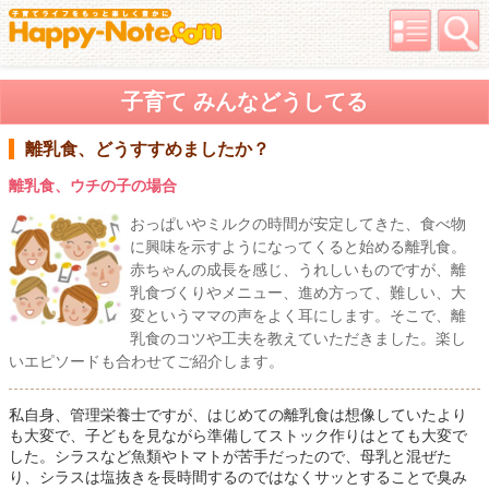
子育て みんなどうしてる
離乳食、どうすすめましたか？
離乳食、ウチの子の場合
おっぱいやミルクの時間が安定してきた、食べ物
に興味を示すようになってくると始める離乳食。
赤ちゃんの成長を感じ、うれしいものですが、離
乳食づくりやメニュー、進め方って、難しい、大
変というママの声をよく耳にします。そこで、離
乳食のコツや工夫を教えていただきました。楽し
いエピソードも合わせてご紹介します。
私自身、管理栄養士ですが、はじめての離乳食は想像していたより
も大変で、子どもを見ながら準備してストック作りはとても大変で
した。シラスなど魚類やトマトが苦手だったので、母乳と混ぜた
り、シラスは塩抜きを長時間するのではなくサッとすることで臭み