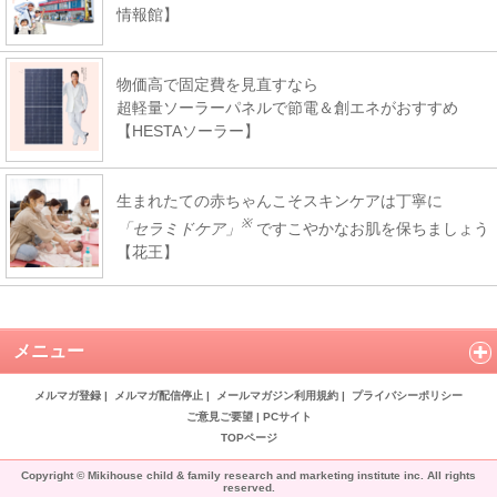
情報館】
物価高で固定費を見直すなら
超軽量ソーラーパネルで節電＆創エネがおすすめ
【HESTAソーラー】
生まれたての赤ちゃんこそスキンケアは丁寧に
※
「セラミドケア」
ですこやかなお肌を保ちましょう
【花王】
メニュー
メルマガ登録
|
メルマガ配信停止
|
メールマガジン利用規約
|
プライバシーポリシー
ご意見ご要望
|
PCサイト
TOPページ
Copyright © Mikihouse child & family research and marketing institute inc. All rights
reserved.