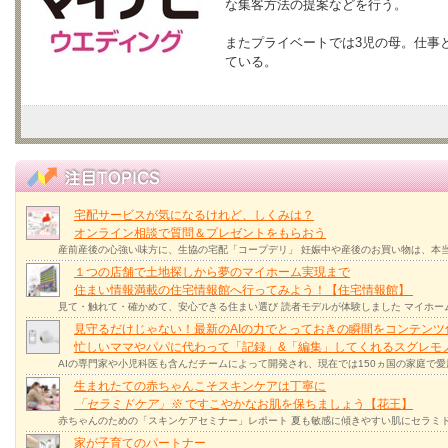
な集客方法の提案などを行う。
またプライベートでは3児の母。仕事
ている。
宅配サービスが気になるけれど、しくみは？
オンライン相談で質問＆プレゼントをもらおう
産前産後の心強い味方に、生協の宅配「コープデリ」 妊娠中や産後のお買い物は、本
１つの店舗で土地探しから夢のマイホーム実現まで
住まい情報満載の住宅情報館へ行ってみよう！【住宅情報館】
見て・触れて・確かめて、安心できる住まい選び 読者モデルが体験しました マイホー
見守るだけじゃない！最新のAIの力でとっておきの瞬間をコンテンツ
忙しいママやパパに代わって「記録」&「編集」してくれるスグレモ
AIの専門家や小児科医も含んだチームによって開発され、現在では150ヵ国の家庭で
生まれたての赤ちゃんこそスキンケアは丁寧に
「セラミドケア」
※
ですこやかなお肌を保ちましょう【花王】
赤ちゃんのための「スキンケアセミナー」レポート 夏も敏感に傾きやすい肌にセラミド
家が子育てのパートナー