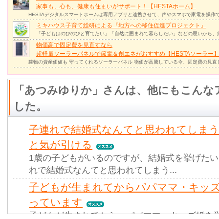
家事も、心も、健康も住まいがサポート！【HESTAホーム】
HESTAデジタルスマートホームは専用アプリと連携させて、声やスマホで家電を操作
ミキハウス子育て総研による『地方への移住促進プロジェクト』
「子どもはのびのびと育てたい」「自然に囲まれて暮らしたい」などの思いから、
物価高で固定費を見直すなら
超軽量ソーラーパネルで節電＆創エネがおすすめ【HESTAソーラー
建物の資産価値も 守ってくれるソーラーパネル 物価が高騰している今、固定費の見直
「あつみゆりか」さんは、他にもこんな
した。
子連れで結婚式なんてと思われてしま
と気が引ける
1歳の子どもがいるのですが、結婚式を挙げた
れで結婚式なんてと思われてしまう...
子どもが生まれてからパパママ・キッ
っています
子どもが生まれてから、パパママ・キッズ婚を