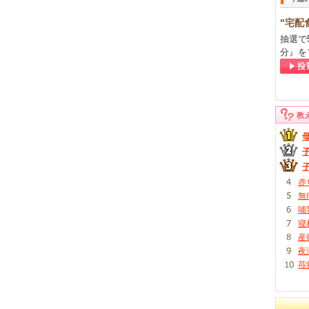
"宅配
抽選で
分』を
教
赤
無
哺
寝
産
夜
苺