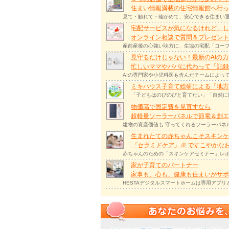
住まい情報満載の住宅情報館へ行
見て・触れて・確かめて、安心できる住まい選
宅配サービスが気になるけれど、し
オンライン相談で質問＆プレゼント
産前産後の心強い味方に、生協の宅配「コープ
見守るだけじゃない！最新のAIの
忙しいママやパパに代わって「記録
AIの専門家や小児科医も含んだチームによっ
ミキハウス子育て総研による『地方
「子どもはのびのびと育てたい」「自然に
物価高で固定費を見直すなら
超軽量ソーラーパネルで節電＆創エ
建物の資産価値も 守ってくれるソーラーパネ
生まれたての赤ちゃんこそスキンケ
「セラミドケア」
※
ですこやかな
赤ちゃんのための「スキンケアセミナー」レポ
家が子育てのパートナー
家事も、心も、健康も住まいがサポー
HESTAデジタルスマートホームは専用アプ