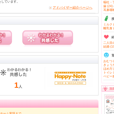
をしています。
嘔吐・下
歯 (24)
アドバイザー紹介ページへ
耳鼻咽喉 
ミルク (
離乳食 (
二人目の
結婚 (10
おむつ (
きょうだ
ほめ方し
トイレト
ベビー服
1
人
注
ホーム実現まで