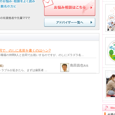
同で、のしに名前を書くのはヘン?
じ職場の仲間8人と合同でお祝いするのですが、のしにズラズラ名…
島田昌也
載)
先生
トラブルが起きたら、まずは歯医者 …
W
今週