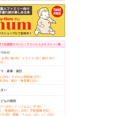
育て応援隊のズバリ！アドバイスカテゴリー一覧
おでかけ
お買い物 (6)
/
ドライブ (3)
/
旅行 (5)
/
2)
/
ママ・家事・家計
(30)
/
ママの人間関係 (37)
/
(34)
/
家計・教育費 (15)
/
住まい
子どもの病気
ー (23)
/
インフルエンザ (4)
/
、発達障がい (24)
/
予防接種 (45)
/
ガ (8)
/
便秘・うんち・おしっこ (15)
/