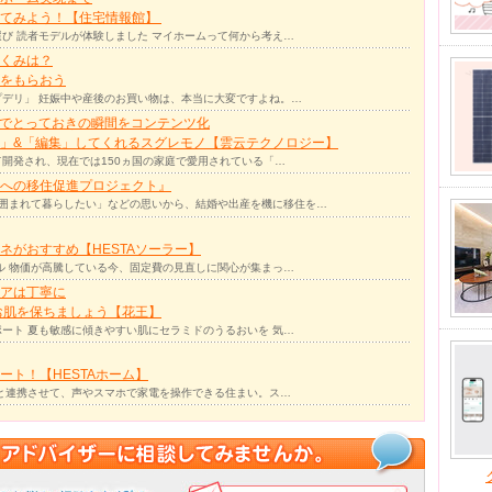
ってみよう！【住宅情報館】
び 読者モデルが体験しました マイホームって何から考え…
くみは？
をもらおう
デリ」 妊娠中や産後のお買い物は、本当に大変ですよね。…
力でとっておきの瞬間をコンテンツ化
」&「編集」してくれるスグレモノ【雲云テクノロジー】
て開発され、現在では150ヵ国の家庭で愛用されている「…
への移住促進プロジェクト』
囲まれて暮らしたい」などの思いから、結婚や出産を機に移住を…
ネがおすすめ【HESTAソーラー】
ル 物価が高騰している今、固定費の見直しに関心が集まっ…
アは丁寧に
お肌を保ちましょう【花王】
ート 夏も敏感に傾きやすい肌にセラミドのうるおいを 気…
ト！【HESTAホーム】
リと連携させて、声やスマホで家電を操作できる住まい。ス…