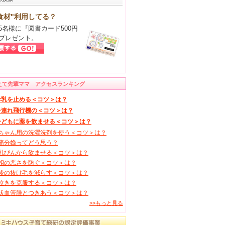
食材"利用してる？
5名様に『図書カード500円
プレゼント。
えて先輩ママ アクセスランキング
母乳を止める＜コツ＞は？
子連れ飛行機の＜コツ＞は？
子どもに薬を飲ませる＜コツ＞は？
ちゃん用の洗濯洗剤を使う＜コツ＞は？
痛分娩ってどう思う？
乳びんから飲ませる＜コツ＞は？
相の悪さを防ぐ＜コツ＞は？
後の抜け毛を減らす＜コツ＞は？
泣きを克服する＜コツ＞は？
状血管腫とつきあう＜コツ＞は？
>>もっと見る