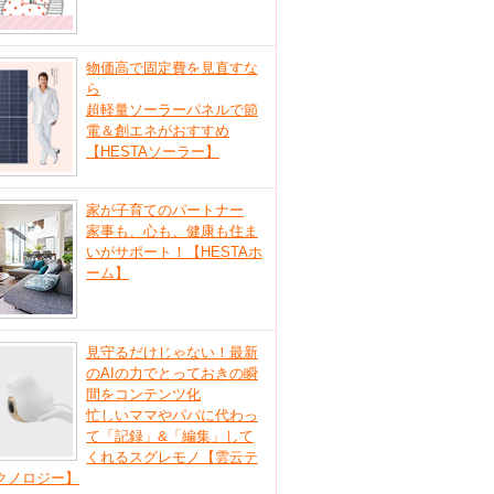
物価高で固定費を見直すな
ら
超軽量ソーラーパネルで節
電＆創エネがおすすめ
【HESTAソーラー】
家が子育てのパートナー
家事も、心も、健康も住ま
いがサポート！【HESTAホ
ーム】
見守るだけじゃない！最新
のAIの力でとっておきの瞬
間をコンテンツ化
忙しいママやパパに代わっ
て「記録」&「編集」して
くれるスグレモノ【雲云テ
クノロジー】