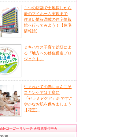
１つの店舗で土地探しから
夢のマイホーム実現まで
住まい情報満載の住宅情報
館へ行ってみよう！【住宅
情報館】
ミキハウス子育て総研によ
る『地方への移住促進プロ
ジェクト』
生まれたての赤ちゃんこそ
スキンケアは丁寧に
「セラミドケア」
※
ですこ
やかなお肌を保ちましょう
【花王】
eeklyゴーゴーリサーチ ★投票受付中★
の投票