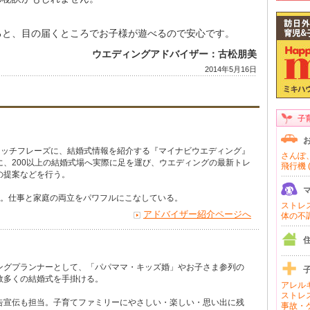
ると、目の届くところでお子様が遊べるので安心です。
ウエディングアドバイザー：古松朋美
2014年5月16日
子
キャッチフレーズに、結婚式情報を紹介する『マイナビウエディング』
さんぽ、
に、200以上の結婚式場へ実際に足を運び、ウエディングの最新トレ
飛行機 (
の提案などを行う。
母。仕事と家庭の両立をパワフルにこなしている。
ストレス 
アドバイザー紹介ページへ
体の不調 
ングプランナーとして、「パパママ・キッズ婚」やお子さま参列の
数多くの結婚式を手掛ける。
アレルギ
ストレス
告宣伝も担当。子育てファミリーにやさしい・楽しい・思い出に残
事故・ケ