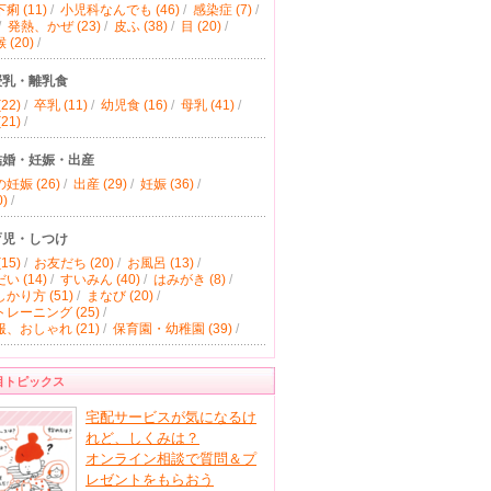
痢 (11)
/
小児科なんでも (46)
/
感染症 (7)
/
/
発熱、かぜ (23)
/
皮ふ (38)
/
目 (20)
/
(20)
/
授乳・離乳食
22)
/
卒乳 (11)
/
幼児食 (16)
/
母乳 (41)
/
21)
/
結婚・妊娠・出産
妊娠 (26)
/
出産 (29)
/
妊娠 (36)
/
)
/
育児・しつけ
15)
/
お友だち (20)
/
お風呂 (13)
/
い (14)
/
すいみん (40)
/
はみがき (8)
/
かり方 (51)
/
まなび (20)
/
レーニング (25)
/
、おしゃれ (21)
/
保育園・幼稚園 (39)
/
目トピックス
宅配サービスが気になるけ
れど、しくみは？
オンライン相談で質問＆プ
レゼントをもらおう