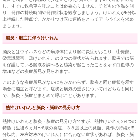
し、すぐに救急車を呼ぶことは必要ありません。子どもの体温を測
り、発作の持続時間や発作症状を観察しましょう。けいれんが5分以
上持続した時点で、かかりつけ医に連絡をとってアドバイスを求め
ましょう。
脳炎・脳症に伴うけいれん
脳炎とはウイルスなどの病原体により脳に炎症がおこり、①発熱、
②意識障害、③けいれん、の３つの症状がみられます。脳炎では脳
を保護している髄液を調べると感染が起こったことを示す白血球の
増加などの炎症所見が見られます。
このような炎症所見がないにもかかわらず、脳炎と同じ症状を示す
場合に脳症と呼びます。症状と病気の重さについてはどちらも同じ
で、脳炎・脳症とまとめて呼ぶことがあります。
熱性けいれんと脳炎・脳症の見分け方
熱性けいれんと脳炎・脳症の見分け方ですが、熱性けいれんの4つの
特徴（生後６ヵ月〜6歳の発症、３８度以上の発熱、発作の持続が5
分以内、左右対称のけいれん）に合わない症状があれば、脳炎・脳