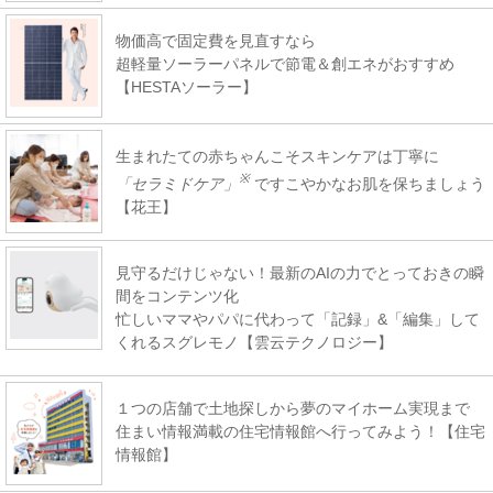
物価高で固定費を見直すなら
超軽量ソーラーパネルで節電＆創エネがおすすめ
【HESTAソーラー】
生まれたての赤ちゃんこそスキンケアは丁寧に
※
「セラミドケア」
ですこやかなお肌を保ちましょう
【花王】
見守るだけじゃない！最新のAIの力でとっておきの瞬
間をコンテンツ化
忙しいママやパパに代わって「記録」&「編集」して
くれるスグレモノ【雲云テクノロジー】
１つの店舗で土地探しから夢のマイホーム実現まで
住まい情報満載の住宅情報館へ行ってみよう！【住宅
情報館】