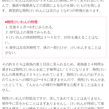
熱性けいれんは乳幼児が３８℃以上の発熱に伴って見られるけいれ
んで、脳炎や髄膜炎などの原因によるものを除いたものを指しま
す。典型的な熱性けいれんには次のような4つの特徴があります。
■熱性けいれんの特徴
１.生後６ヵ月〜6才にみられる。
２.38℃以上の発熱でみられる。
３.けいれんの持続時間は３〜５分で、10分を越えることはな
い。
４.発作は左右対称性で、体の一部だけが、けいれんすることは
少ない。
その約９０％は発熱の第１日目に見られるため、発熱後２４時間を
過ぎれば熱性けいれんを起こす確率は1／１０になります。熱性けい
れんの再発率は３０％といわれています。熱性けいれんのお子さん
のてんかんへの移行は2〜4％に過ぎませんので、熱性けいれんがあ
ったとしても、てんかんへの移行や脳障害を心配することはありま
せん。
熱性けいれんの対処法ですが、決してあわてることはありません。
発作中に舌をかむことはまずありませんし、けいれんが持続して後
遺症を残すことは極めて少ないと考えられていますので冷静に対応