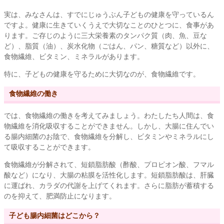
実は、みなさんは、すでにじゅうぶん子どもの健康を守っているん
ですよ。健康に生きていくうえで大切なことのひとつに、食事があ
ります。ご存じのように三大栄養素のタンパク質（肉、魚、豆な
ど）、脂質（油）、炭水化物（ごはん、パン、糖質など）以外に、
食物繊維、ビタミン、ミネラルがあります。
特に、子どもの健康を守るために大切なのが、食物繊維です。
食物繊維の働き
では、食物繊維の働きを考えてみましょう。わたしたち人間は、食
物繊維を消化吸収することができません。しかし、大腸に住んでい
る腸内細菌のお陰で、食物繊維を分解し、ビタミンやミネラルにし
て吸収することができます。
食物繊維が分解されて、短鎖脂肪酸（酢酸、プロピオン酸、フマル
酸など）になり、大腸の粘膜を活性化します。短鎖脂肪酸は、肝臓
に運ばれ、カラダの代謝を上げてくれます。さらに脂肪が蓄積する
のを抑えて、肥満防止になります。
子ども腸内細菌はどこから？