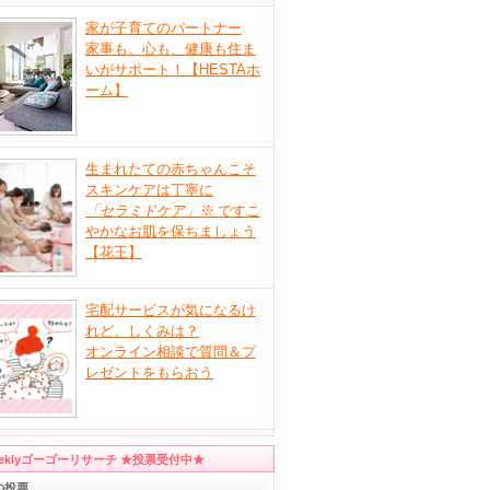
家が子育てのパートナー
家事も、心も、健康も住ま
いがサポート！【HESTAホ
ーム】
生まれたての赤ちゃんこそ
スキンケアは丁寧に
「セラミドケア」
※
ですこ
やかなお肌を保ちましょう
【花王】
宅配サービスが気になるけ
れど、しくみは？
オンライン相談で質問＆プ
レゼントをもらおう
eeklyゴーゴーリサーチ ★投票受付中★
の投票