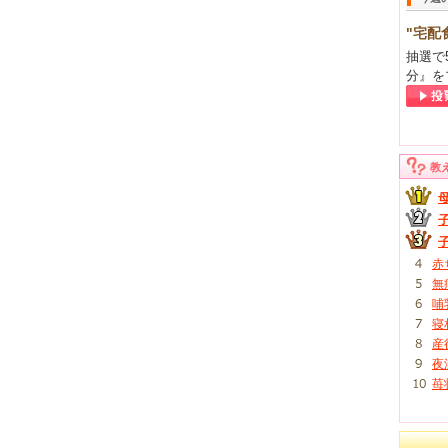
"宅配
抽選で
分』を
教
赤
無
哺
寝
産
夜
苺