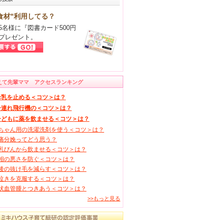
食材"利用してる？
5名様に『図書カード500円
プレゼント。
えて先輩ママ アクセスランキング
母乳を止める＜コツ＞は？
子連れ飛行機の＜コツ＞は？
子どもに薬を飲ませる＜コツ＞は？
ちゃん用の洗濯洗剤を使う＜コツ＞は？
痛分娩ってどう思う？
乳びんから飲ませる＜コツ＞は？
相の悪さを防ぐ＜コツ＞は？
後の抜け毛を減らす＜コツ＞は？
泣きを克服する＜コツ＞は？
状血管腫とつきあう＜コツ＞は？
>>もっと見る