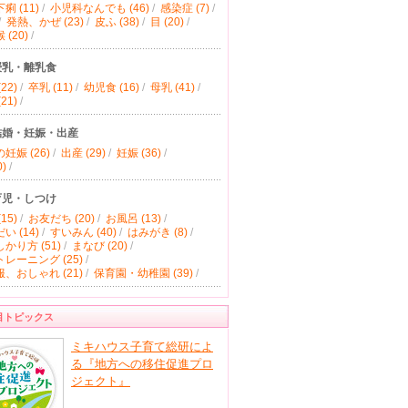
痢 (11)
/
小児科なんでも (46)
/
感染症 (7)
/
/
発熱、かぜ (23)
/
皮ふ (38)
/
目 (20)
/
(20)
/
授乳・離乳食
22)
/
卒乳 (11)
/
幼児食 (16)
/
母乳 (41)
/
21)
/
結婚・妊娠・出産
妊娠 (26)
/
出産 (29)
/
妊娠 (36)
/
)
/
育児・しつけ
15)
/
お友だち (20)
/
お風呂 (13)
/
い (14)
/
すいみん (40)
/
はみがき (8)
/
かり方 (51)
/
まなび (20)
/
レーニング (25)
/
、おしゃれ (21)
/
保育園・幼稚園 (39)
/
目トピックス
ミキハウス子育て総研によ
る『地方への移住促進プロ
ジェクト』