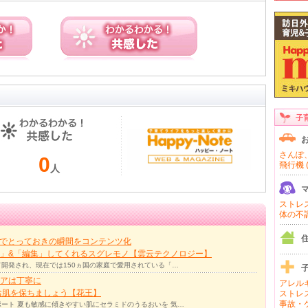
子
さんぽ、
0
飛行機 (
人
ストレス 
体の不調 
力でとっておきの瞬間をコンテンツ化
」&「編集」してくれるスグレモノ【雲云テクノロジー】
て開発され、現在では150ヵ国の家庭で愛用されている「…
アは丁寧に
アレルギ
お肌を保ちましょう【花王】
ストレス
事故・ケ
ート 夏も敏感に傾きやすい肌にセラミドのうるおいを 気…