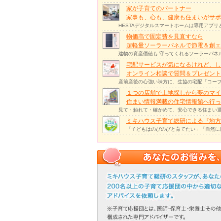
家が子育てのパートナー
家事も、心も、健康も住まいがサポー
HESTAデジタルスマートホームは専用アプ
物価高で固定費を見直すなら
超軽量ソーラーパネルで節電＆創エ
建物の資産価値も 守ってくれるソーラーパネ
宅配サービスが気になるけれど、し
オンライン相談で質問＆プレゼント
産前産後の心強い味方に、生協の宅配「コープ
１つの店舗で土地探しから夢のマイ
住まい情報満載の住宅情報館へ行
見て・触れて・確かめて、安心できる住まい選
ミキハウス子育て総研による『地方
「子どもはのびのびと育てたい」「自然に