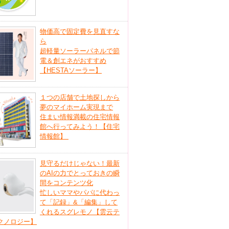
物価高で固定費を見直すな
ら
超軽量ソーラーパネルで節
電＆創エネがおすすめ
【HESTAソーラー】
１つの店舗で土地探しから
夢のマイホーム実現まで
住まい情報満載の住宅情報
館へ行ってみよう！【住宅
情報館】
見守るだけじゃない！最新
のAIの力でとっておきの瞬
間をコンテンツ化
忙しいママやパパに代わっ
て「記録」&「編集」して
くれるスグレモノ【雲云テ
クノロジー】