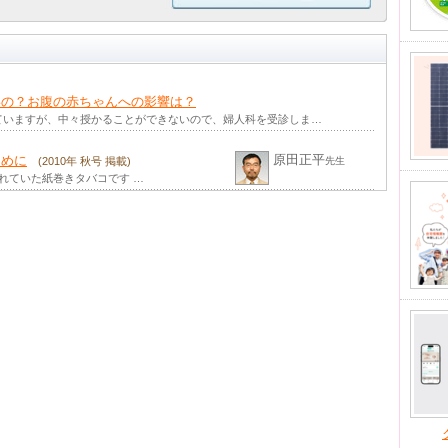
いの？お腹の赤ちゃんへの影響は？
ていますが、中々授かることができないので、婦人科を受診しま…
原田正平
ために
(2010年 秋号 掲載)
先生
売られていた紙巻きタバコです …