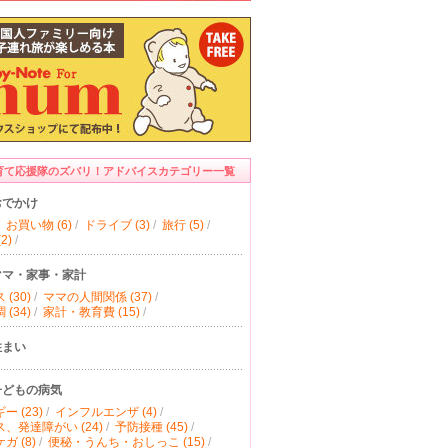
育て応援隊のズバリ！アドバイスカテゴリー一覧
おでかけ
お買い物 (6)
/
ドライブ (3)
/
旅行 (5)
/
2)
/
ママ・家事・家計
(30)
/
ママの人間関係 (37)
/
(34)
/
家計・教育費 (15)
/
住まい
子どもの病気
ー (23)
/
インフルエンザ (4)
/
、発達障がい (24)
/
予防接種 (45)
/
ガ (8)
/
便秘・うんち・おしっこ (15)
/