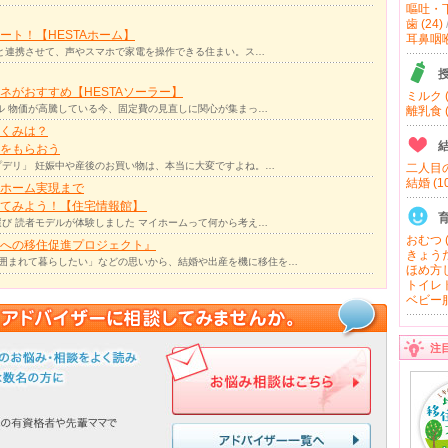
嘔吐・下
歯 (24)
ト！【HESTAホーム】
耳鼻咽喉 
リと連携させて、声やスマホで家電を操作できる住まい。ス…
ネがおすすめ【HESTAソーラー】
ミルク (
ル 物価が高騰している今、固定費の見直しに関心が集まっ…
離乳食 (
くみは？
をもらおう
デリ」 妊娠中や産後のお買い物は、本当に大変ですよね。…
二人目の
結婚 (10
ホーム実現まで
ってみよう！【住宅情報館】
び 読者モデルが体験しました マイホームって何から考え…
おむつ (
への移住促進プロジェクト』
きょうだ
囲まれて暮らしたい」などの思いから、結婚や出産を機に移住を…
ほめ方し
トイレト
ベビー服
注