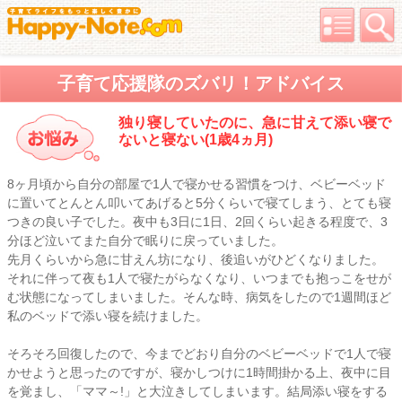
子育て応援隊のズバリ！アドバイス
独り寝していたのに、急に甘えて添い寝で
ないと寝ない(1歳4ヵ月)
8ヶ月頃から自分の部屋で1人で寝かせる習慣をつけ、ベビーベッド
に置いてとんとん叩いてあげると5分くらいで寝てしまう、とても寝
つきの良い子でした。夜中も3日に1日、2回くらい起きる程度で、3
分ほど泣いてまた自分で眠りに戻っていました。
先月くらいから急に甘えん坊になり、後追いがひどくなりました。
それに伴って夜も1人で寝たがらなくなり、いつまでも抱っこをせが
む状態になってしまいました。そんな時、病気をしたので1週間ほど
私のベッドで添い寝を続けました。
そろそろ回復したので、今までどおり自分のベビーベッドで1人で寝
かせようと思ったのですが、寝かしつけに1時間掛かる上、夜中に目
を覚まし、「ママ～!」と大泣きしてしまいます。結局添い寝をする