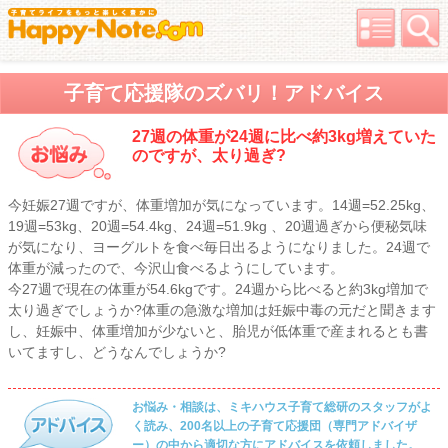
子育て応援隊のズバリ！アドバイス
27週の体重が24週に比べ約3kg増えていた
のですが、太り過ぎ?
今妊娠27週ですが、体重増加が気になっています。14週=52.25kg、
19週=53kg、20週=54.4kg、24週=51.9kg 、20週過ぎから便秘気味
が気になり、ヨーグルトを食べ毎日出るようになりました。24週で
体重が減ったので、今沢山食べるようにしています。
今27週で現在の体重が54.6kgです。24週から比べると約3kg増加で
太り過ぎでしょうか?体重の急激な増加は妊娠中毒の元だと聞きます
し、妊娠中、体重増加が少ないと、胎児が低体重で産まれるとも書
いてますし、どうなんでしょうか?
お悩み・相談は、ミキハウス子育て総研のスタッフがよ
く読み、200名以上の子育て応援団（専門アドバイザ
ー）の中から適切な方にアドバイスを依頼しました。