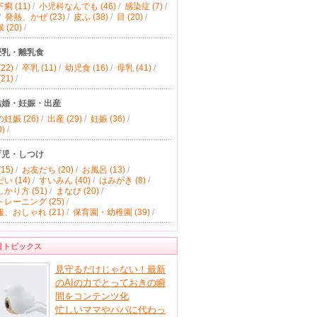
痢 (11)
/
小児科なんでも (46)
/
感染症 (7)
/
/
発熱、かぜ (23)
/
皮ふ (38)
/
目 (20)
/
(20)
/
授乳・離乳食
22)
/
卒乳 (11)
/
幼児食 (16)
/
母乳 (41)
/
21)
/
結婚・妊娠・出産
妊娠 (26)
/
出産 (29)
/
妊娠 (36)
/
)
/
育児・しつけ
15)
/
お友だち (20)
/
お風呂 (13)
/
い (14)
/
すいみん (40)
/
はみがき (8)
/
かり方 (51)
/
まなび (20)
/
レーニング (25)
/
、おしゃれ (21)
/
保育園・幼稚園 (39)
/
目トピックス
見守るだけじゃない！最新
のAIの力でとっておきの瞬
間をコンテンツ化
忙しいママやパパに代わっ