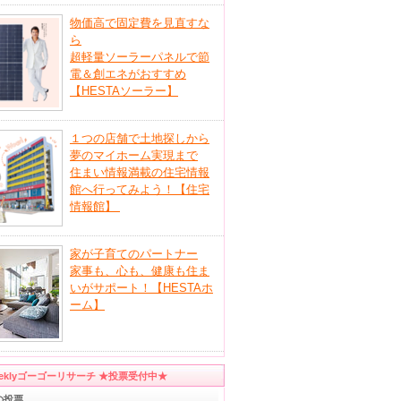
物価高で固定費を見直すな
ら
超軽量ソーラーパネルで節
電＆創エネがおすすめ
【HESTAソーラー】
１つの店舗で土地探しから
夢のマイホーム実現まで
住まい情報満載の住宅情報
館へ行ってみよう！【住宅
情報館】
家が子育てのパートナー
家事も、心も、健康も住ま
いがサポート！【HESTAホ
ーム】
eeklyゴーゴーリサーチ ★投票受付中★
の投票