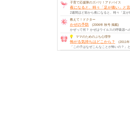
子育て応援隊のズバリ！アドバイス
夜になると、時々「足が痛い」と言
2週間ほど前から夜になると、時々「足
教えて！ドクター
かぜの予防
(2006年 秋号 掲載)
かぜって何？ かぜはウイルスの呼吸器へ
ママのためのぷち心理学
怖がる気持ちはどこから？
(2011
「この子はなぜこんなことが怖いの？」と