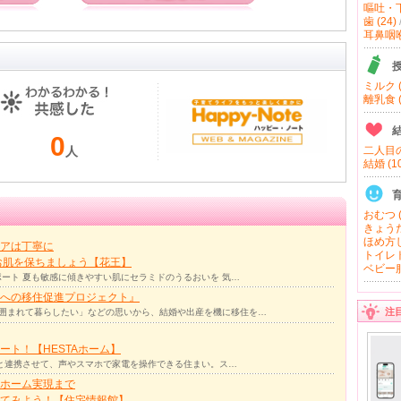
嘔吐・下
歯 (24)
耳鼻咽喉 
ミルク (
離乳食 (
0
人
二人目の
結婚 (10
おむつ (
きょうだ
ほめ方し
アは丁寧に
トイレト
お肌を保ちましょう【花王】
ベビー服
ート 夏も敏感に傾きやすい肌にセラミドのうるおいを 気…
への移住促進プロジェクト』
注
囲まれて暮らしたい」などの思いから、結婚や出産を機に移住を…
ト！【HESTAホーム】
リと連携させて、声やスマホで家電を操作できる住まい。ス…
ホーム実現まで
ってみよう！【住宅情報館】