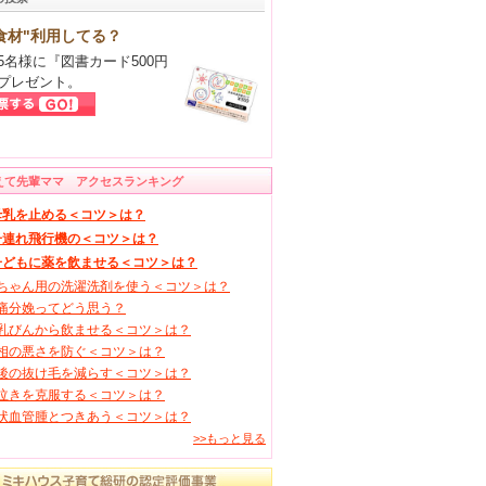
食材"利用してる？
5名様に『図書カード500円
プレゼント。
えて先輩ママ アクセスランキング
母乳を止める＜コツ＞は？
子連れ飛行機の＜コツ＞は？
子どもに薬を飲ませる＜コツ＞は？
ちゃん用の洗濯洗剤を使う＜コツ＞は？
痛分娩ってどう思う？
乳びんから飲ませる＜コツ＞は？
相の悪さを防ぐ＜コツ＞は？
後の抜け毛を減らす＜コツ＞は？
泣きを克服する＜コツ＞は？
状血管腫とつきあう＜コツ＞は？
>>もっと見る