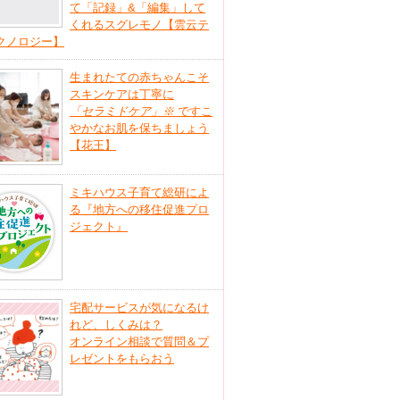
て「記録」&「編集」して
くれるスグレモノ【雲云テ
クノロジー】
生まれたての赤ちゃんこそ
スキンケアは丁寧に
「セラミドケア」
※
ですこ
やかなお肌を保ちましょう
【花王】
ミキハウス子育て総研によ
る『地方への移住促進プロ
ジェクト』
宅配サービスが気になるけ
れど、しくみは？
オンライン相談で質問＆プ
レゼントをもらおう