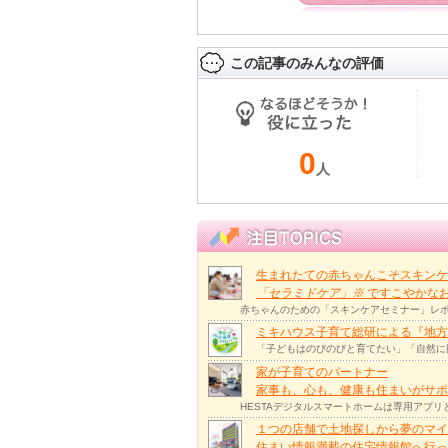
この記事のみんなの評価
0
人
生まれたての赤ちゃんこそスキンケ
「セラミドケア」
※
ですこやかな
赤ちゃんのための「スキンケアセミナー」レポ
ミキハウス子育て総研による『地方
「子どもはのびのびと育てたい」「自然に
家が子育てのパートナー
家事も、心も、健康も住まいがサポー
HESTAデジタルスマートホームは専用アプ
１つの店舗で土地探しから夢のマイ
住まい情報満載の住宅情報館へ行