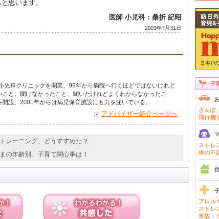
ると思います。
医師 小児科：桑折 紀昭
2009年7月31日
子
で小児科クリニックを開業、99年から病院ヘ行くほどではないけれど
いこと、聞けなかったこと、聞いたけれどよくわからなかったこ
開設、2001年からは病児保育施設にも力を注いでいる。
さんぽ、
アドバイザー紹介ページへ
飛行機 (
イレトレーニング、どうすすめた？
ストレス 
体の不調 
子さまの年齢別、子育て関心事は！
アレルギ
ストレス
事故・ケ