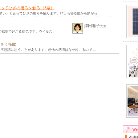
ってひざの後ろを触る（3歳）
が痛い」と言ってひざの後ろを触ります。昨日も寝る前から痛がっ…
澤田雅子
先生
の感染で起こる病気です。ウイルス …
年 冬号 掲載)
不思議に思うことがあります。恐怖の感情はなぜ起こるので …
W
今週