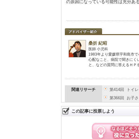
の原因になっている可能性は充分あ
桑折 紀昭
医師 小児科
1983年より愛媛県宇和島市
心配なこと、病院で聞きにく
と、などの質問に答えるＨＰを
関連リサーチ
第414回 ト
第366回 お
この記事に投票しよう