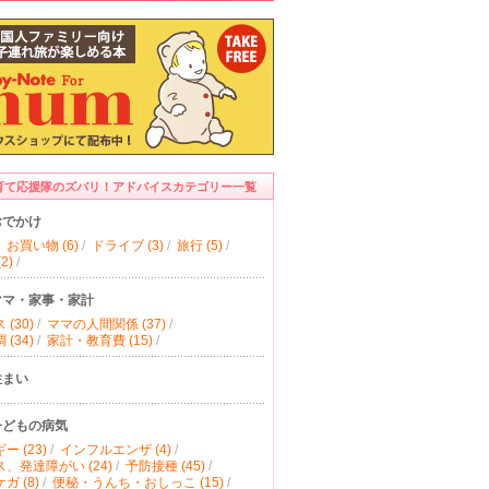
育て応援隊のズバリ！アドバイスカテゴリー一覧
おでかけ
お買い物 (6)
/
ドライブ (3)
/
旅行 (5)
/
2)
/
ママ・家事・家計
(30)
/
ママの人間関係 (37)
/
(34)
/
家計・教育費 (15)
/
住まい
子どもの病気
ー (23)
/
インフルエンザ (4)
/
、発達障がい (24)
/
予防接種 (45)
/
ガ (8)
/
便秘・うんち・おしっこ (15)
/