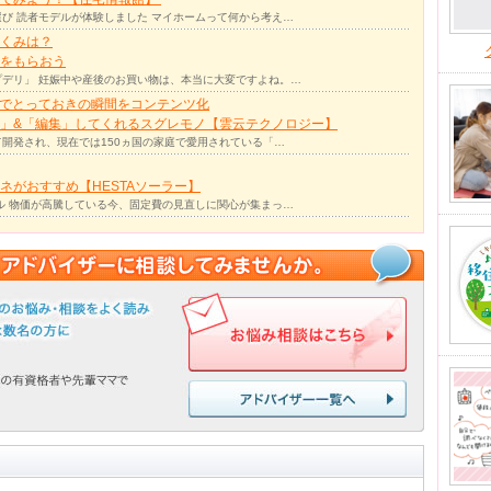
び 読者モデルが体験しました マイホームって何から考え…
くみは？
をもらおう
デリ」 妊娠中や産後のお買い物は、本当に大変ですよね。…
力でとっておきの瞬間をコンテンツ化
」&「編集」してくれるスグレモノ【雲云テクノロジー】
て開発され、現在では150ヵ国の家庭で愛用されている「…
ネがおすすめ【HESTAソーラー】
ル 物価が高騰している今、固定費の見直しに関心が集まっ…