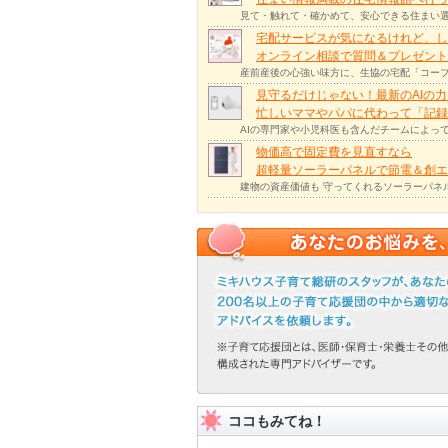
見て・触れて・確かめて、安心できる住まい選
宅配サービスが気になるけれど、し
オンライン相談で質問＆プレゼント
産前産後の心強い味方に、生協の宅配「コープ
見守るだけじゃない！最新のAIの
忙しいママやパパに代わって「記録
AIの専門家や小児科医も含んだチームによっ
物価高で固定費を見直すなら
超軽量ソーラーパネルで節電＆創エ
建物の資産価値も 守ってくれるソーラーパネ
ココもみてね！