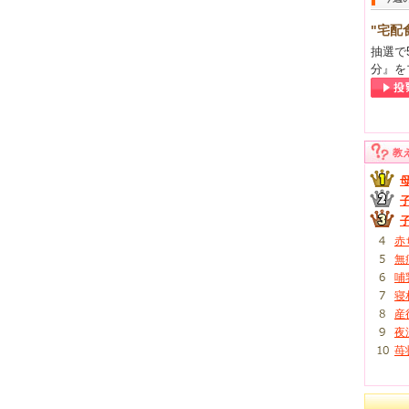
"宅配
抽選で
分』を
教
赤
無
哺
寝
産
夜
苺