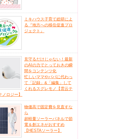
ミキハウス子育て総研によ
る『地方への移住促進プロ
ジェクト』
見守るだけじゃない！最新
のAIの力でとっておきの瞬
間をコンテンツ化
忙しいママやパパに代わっ
て「記録」&「編集」して
くれるスグレモノ【雲云テ
クノロジー】
物価高で固定費を見直すな
ら
超軽量ソーラーパネルで節
電＆創エネがおすすめ
【HESTAソーラー】