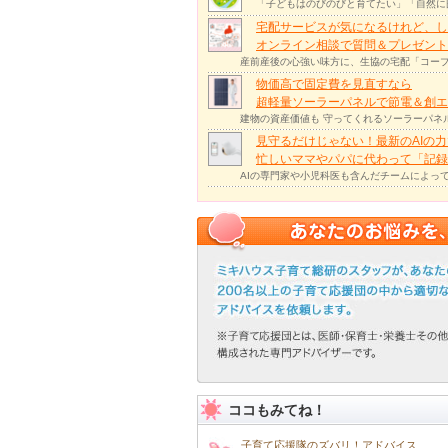
「子どもはのびのびと育てたい」「自然に
宅配サービスが気になるけれど、し
オンライン相談で質問＆プレゼント
産前産後の心強い味方に、生協の宅配「コープ
物価高で固定費を見直すなら
超軽量ソーラーパネルで節電＆創エ
建物の資産価値も 守ってくれるソーラーパネ
見守るだけじゃない！最新のAIの
忙しいママやパパに代わって「記録
AIの専門家や小児科医も含んだチームによっ
ココもみてね！
子育て応援隊のズバリ！アドバイス