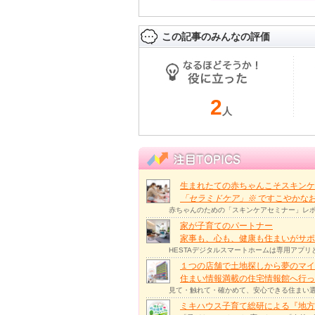
この記事のみんなの評価
2
人
生まれたての赤ちゃんこそスキンケ
「セラミドケア」
※
ですこやかな
赤ちゃんのための「スキンケアセミナー」レポ
家が子育てのパートナー
家事も、心も、健康も住まいがサポー
HESTAデジタルスマートホームは専用アプ
１つの店舗で土地探しから夢のマイ
住まい情報満載の住宅情報館へ行
見て・触れて・確かめて、安心できる住まい選
ミキハウス子育て総研による『地方