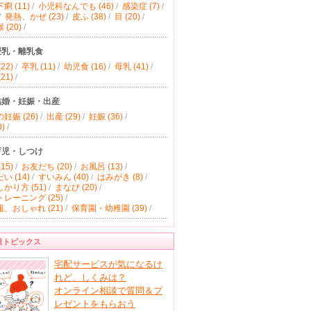
痢 (11)
/
小児科なんでも (46)
/
感染症 (7)
/
/
発熱、かぜ (23)
/
皮ふ (38)
/
目 (20)
/
(20)
/
授乳・離乳食
22)
/
卒乳 (11)
/
幼児食 (16)
/
母乳 (41)
/
21)
/
結婚・妊娠・出産
妊娠 (26)
/
出産 (29)
/
妊娠 (36)
/
)
/
育児・しつけ
15)
/
お友だち (20)
/
お風呂 (13)
/
い (14)
/
すいみん (40)
/
はみがき (8)
/
かり方 (51)
/
まなび (20)
/
レーニング (25)
/
、おしゃれ (21)
/
保育園・幼稚園 (39)
/
目トピックス
宅配サービスが気になるけ
れど、しくみは？
オンライン相談で質問＆プ
レゼントをもらおう