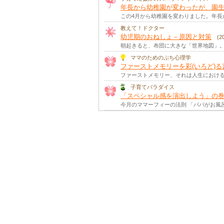
年長から幼稚園が変わったが、園
この4月から幼稚園を変わりました。年
教えて！ドクター
幼児期のおねしょ－原因と対策
(
朝起きると、布団に大きな「世界地図」。
ママのためのぷち心理学
ファーストメモリーを彩(いろど)る
ファーストメモリー、それは人生における
子育てパラダイス
「スペシャル感を演出しよう」の
今月のママーフィーの法則 「パパがお風