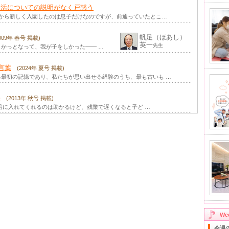
生活についての説明がなく戸惑う
長から新しく入園したのは息子だけなのですが、前通っていたとこ…
帆足（ほあし）
2009年 春号 掲載)
英一
先生
かっとなって、我が子をしかった—— …
言葉
(2024年 夏号 掲載)
最初の記憶であり、私たちが思い出せる経験のうち、最も古いも …
巻
(2013年 秋号 掲載)
呂に入れてくれるのは助かるけど、残業で遅くなると子ど …
W
今週