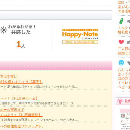
嘔吐・下
歯 (24)
耳鼻咽喉 
ミルク (
離乳食 (
1
人
二人目の
結婚 (10
おむつ (
きょうだ
アは丁寧に
ほめ方し
お肌を保ちましょう【花王】
トイレト
ート 夏も敏感に傾きやすい肌にセラミドのうるおいを 気…
ベビー服
ト！【HESTAホーム】
注
リと連携させて、声やスマホで家電を操作できる住まい。ス…
ホーム実現まで
ってみよう！【住宅情報館】
び 読者モデルが体験しました マイホームって何から考え…
への移住促進プロジェクト』