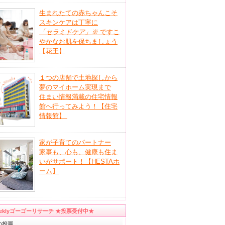
生まれたての赤ちゃんこそ
スキンケアは丁寧に
「セラミドケア」
※
ですこ
やかなお肌を保ちましょう
【花王】
１つの店舗で土地探しから
夢のマイホーム実現まで
住まい情報満載の住宅情報
館へ行ってみよう！【住宅
情報館】
家が子育てのパートナー
家事も、心も、健康も住ま
いがサポート！【HESTAホ
ーム】
eeklyゴーゴーリサーチ ★投票受付中★
の投票