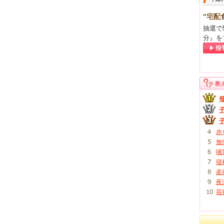
"宅配
抽選で
分』を
教
赤
無
哺
寝
産
夜
苺