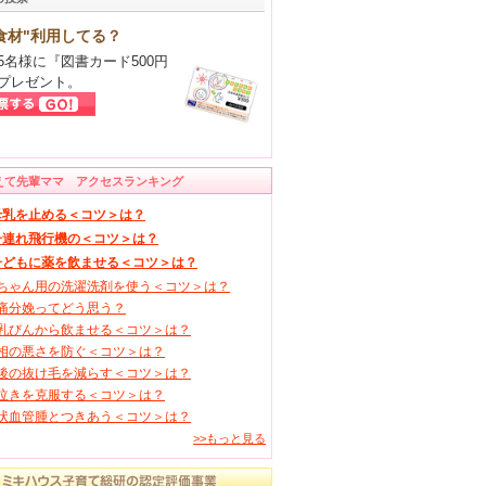
食材"利用してる？
5名様に『図書カード500円
プレゼント。
えて先輩ママ アクセスランキング
母乳を止める＜コツ＞は？
子連れ飛行機の＜コツ＞は？
子どもに薬を飲ませる＜コツ＞は？
ちゃん用の洗濯洗剤を使う＜コツ＞は？
痛分娩ってどう思う？
乳びんから飲ませる＜コツ＞は？
相の悪さを防ぐ＜コツ＞は？
後の抜け毛を減らす＜コツ＞は？
泣きを克服する＜コツ＞は？
状血管腫とつきあう＜コツ＞は？
>>もっと見る