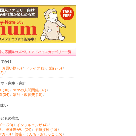
育て応援隊のズバリ！アドバイスカテゴリー一覧
おでかけ
お買い物 (6)
/
ドライブ (3)
/
旅行 (5)
/
2)
/
ママ・家事・家計
(30)
/
ママの人間関係 (37)
/
(34)
/
家計・教育費 (15)
/
住まい
子どもの病気
ー (23)
/
インフルエンザ (4)
/
、発達障がい (24)
/
予防接種 (45)
/
ガ (8)
/
便秘・うんち・おしっこ (15)
/