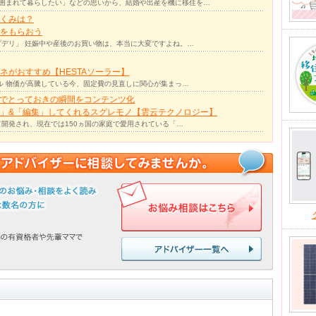
囲まれて暮らしたい」などの思いから、結婚や出産を機に移住を…
くみは？
をもらおう
デリ」 妊娠中や産後のお買い物は、本当に大変ですよね。…
ネがおすすめ【HESTAソーラー】
ル 物価が高騰している今、固定費の見直しに関心が集まっ…
力でとっておきの瞬間をコンテンツ化
」&「編集」してくれるスグレモノ【雲云テクノロジー】
て開発され、現在では150ヵ国の家庭で愛用されている「…