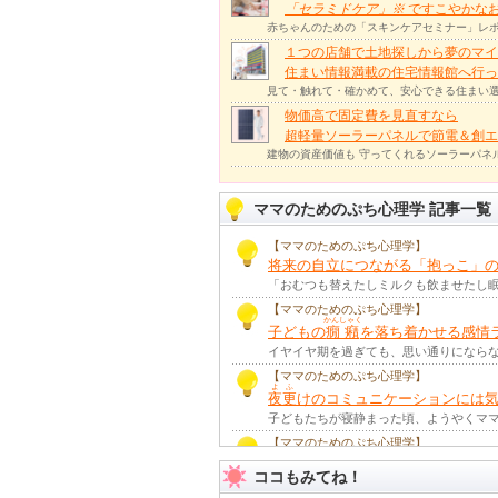
「セラミドケア」
※
ですこやかな
赤ちゃんのための「スキンケアセミナー」レポ
１つの店舗で土地探しから夢のマイ
住まい情報満載の住宅情報館へ行
見て・触れて・確かめて、安心できる住まい選
物価高で固定費を見直すなら
超軽量ソーラーパネルで節電＆創エ
建物の資産価値も 守ってくれるソーラーパネ
ママのためのぷち心理学 記事一覧
【ママのためのぷち心理学】
将来の自立につながる「抱っこ」
【ママのためのぷち心理学】
かんしゃく
子どもの
癇癪
を落ち着かせる感情
【ママのためのぷち心理学】
よ
ふ
夜
更
けのコミュニケーションには
【ママのためのぷち心理学】
パパ家事がママに喜ばれるために
ココもみてね！