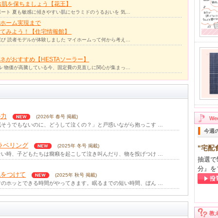
お肌を保ちましょう【花王】
ート 夏も敏感に傾きやすい肌にセラミドのうるおいを 気…
ホーム実現まで
ってみよう！【住宅情報館】
び 読者モデルが体験しました マイホームって何から考え…
ネがおすすめ【HESTAソーラー】
ル 物価が高騰している今、固定費の見直しに関心が集まっ…
の力
(2026年 春号 掲載)
W
「おむつも替えたしミルクも飲ませたし眠そうでもないのに、どうして泣くの？」と戸惑いながら抱っこす …
今週
ラベリング
(2025年 冬号 掲載)
"宅配
イヤイヤ期を過ぎても、思い通りにならない時、子どもたちは癇癪を起こして泣き叫んだり、物を投げつけ …
抽選で
分』を
気をつけて
(2025年 秋号 掲載)
子どもたちが寝静まった頃、ようやくママのホッとできる時間がやってきます。眠るまでの短い時間、ぼん …
は
(2025年 夏号 掲載)
最近のパパは、家事への参加度が高まっています。たとえば、朝のゴミ出しやお風呂掃除に食器洗い、休日 …
教