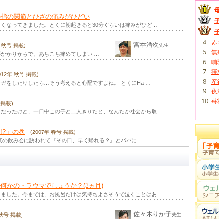
(2025年 春号 掲載)
の指の関節とひざの痛みがひどい
ママもパパも、日頃から周囲との人間関係には気を遣っていることと思います。たとえば、あまり親しくな …
くなってきました。とくに朝起きると30分ぐらいは痛みがひど…
(2024年 冬号 掲載)
赤
宮本浩次
年 秋号 掲載)
先生
現代のような刺激の多い環境の中で暮らしていると、子育て中のママやパパも、何かとストレスを感じる場 …
無
かかりがちで、あちこち痛めてしまい …
哺
(2024年 秋号 掲載)
寝
2012年 秋号 掲載)
心が安定しており、他者との間でよい人間関係を結べること。それは私たちが生きていくうえで、とても大 …
産
ガをしたりしたら…そう考えると心配ですよね。 とくにHa …
夜
言葉
(2024年 夏号 掲載)
苺
 掲載)
ファーストメモリー、それは人生における最初の記憶であり、私たちが思い出せる経験のうち、最も古いも …
だったけど、一日中この子と二人きりだと、なんだか社会から取 …
創造性
(2024年 春号 掲載)
!?」の巻
(2007年 春号 掲載)
身の周りにあるものを別のものに見立てて遊ぶ「見立て遊び」。これは、幼児の代表的な遊びの１つですね …
夜の飲み会に誘われて『その日、早く帰れる？』とパパに …
(2023年 冬号 掲載)
子育て中のママやパパは、育児、仕事、人間関係などで、けっこうストレスがたまっているはず。 「スト …
(2023年 秋号 掲載)
何かのトラウマでしょうか？(3ヵ月)
ママやパパが微笑むと、子どもたちも微笑んでくれる…それは多くの人が経験していることではないでしょ …
りました。今までは、お風呂だけは気持ちよさそうで泣くことはあ…
ケーション
(2023年 夏号 掲載)
佐々木りか子
 秋号 掲載)
先生
子どもたちは、ほめられることが大好き。もちろん私たち大人もそうです。ほめられると「もっとがんばろ …