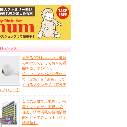
目トピックス
見守るだけじゃない！最新
のAIの力でとっておきの瞬
間をコンテンツ化
忙しいママやパパに代わっ
て「記録」&「編集」して
くれるスグレモノ【雲云テ
クノロジー】
１つの店舗で土地探しから
夢のマイホーム実現まで
住まい情報満載の住宅情報
館へ行ってみよう！【住宅
情報館】