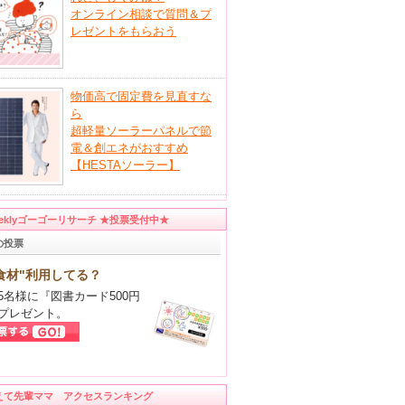
オンライン相談で質問＆プ
レゼントをもらおう
物価高で固定費を見直すな
ら
超軽量ソーラーパネルで節
電＆創エネがおすすめ
【HESTAソーラー】
eeklyゴーゴーリサーチ ★投票受付中★
の投票
食材"利用してる？
5名様に『図書カード500円
プレゼント。
えて先輩ママ アクセスランキング