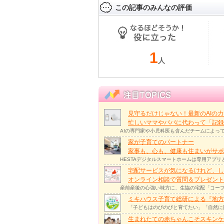
この記事のみんなの評価
1
人
見守るだけじゃない！最新のAIの
忙しいママやパパに代わって「記録
AIの専門家や小児科医も含んだチームによっ
家が子育てのパートナー
家事も、心も、健康も住まいがサポー
HESTAデジタルスマートホームは専用アプ
宅配サービスが気になるけれど、し
オンライン相談で質問＆プレゼント
産前産後の心強い味方に、生協の宅配「コープ
ミキハウス子育て総研による『地方
「子どもはのびのびと育てたい」「自然に
生まれたての赤ちゃんこそスキンケ