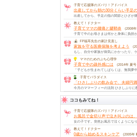
【ママのためのぷち心理学】
子育て応援隊のズバリ！アドバイス
遠回しな頼み方が通じない時には
出産してから朝の30分くらい手足
出産してから、手足の指の関節とひざが痛
【ママのためのぷち心理学】
教えて！ドクター
音楽で素早く心を整える
子育てママの腰痛と腱鞘炎
(2008
子育て中のお母さまは何かと身体に負担が
【ママのためのぷち心理学】
FP福耳先生の家計見直し
パパへのアタッチメント
家族を守る医療保険を考えよう
(
もし、自分や家族が病気にかかったり、ケ
【ママのためのぷち心理学】
ママのためのぷち心理学
ファーストメモリーを彩(いろど)る
子育て中の疎外感には
(2014年 夏号
「子どもが生まれてしばらくは、無我夢中
【ママのためのぷち心理学】
見立て遊びと創造性見立て遊びと
子育てパラダイス
「ひさしぶりの飲み会で、夫婦円満
今月のママーフィーの法則 ひさしぶりに
【ママのためのぷち心理学】
ストレスを味方につけるとは
ココもみてね！
【ママのためのぷち心理学】
子育て応援隊のズバリ！アドバイス
笑顔が笑顔を呼ぶのはなぜ？
お風呂で金切り声で泣き叫ぶのは、
女の子です。突然お風呂で泣くようにな
【ママのためのぷち心理学】
教えて！ドクター
ほめ合う家族の漏れ聞きコミュニ
0歳から始めるスキンケア
(2005年