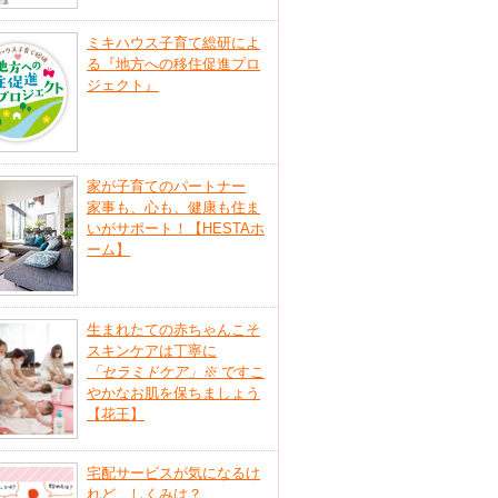
ミキハウス子育て総研によ
る『地方への移住促進プロ
ジェクト』
家が子育てのパートナー
家事も、心も、健康も住ま
いがサポート！【HESTAホ
ーム】
生まれたての赤ちゃんこそ
スキンケアは丁寧に
「セラミドケア」
※
ですこ
やかなお肌を保ちましょう
【花王】
宅配サービスが気になるけ
れど、しくみは？