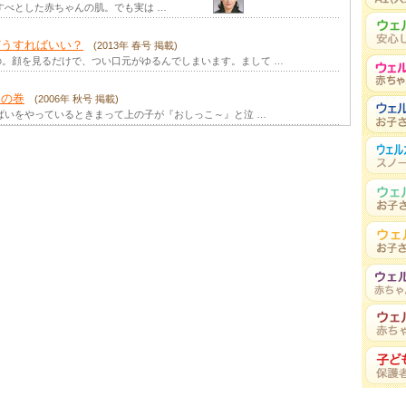
すべとした赤ちゃんの肌。でも実は …
(2023年 春号 掲載)
どうすればいい？
(2013年 春号 掲載)
家事は、日々の生活に欠かせないもの。その大切さはわかっていても、繰り返しの作業に、時にはうんざり …
。顔を見るだけで、つい口元がゆるんでしまいます。まして …
」の巻
生きていくうえで、「もうダメかも…」と弱気になったり自信を失ったりすることは、けっこう多いもので …
(2006年 秋号 掲載)
ぱいをやっているときまって上の子が『おしっこ～』と泣 …
ン
(2022年 秋号 掲載)
小さい子どもたちは、同じ年頃のお友だちに興味津々。まだうまくおしゃべりできない１歳児でさえ、よく …
2022年 夏号 掲載)
離乳食を無事に卒業してホッとしたのもつかの間、幼児食が始まって少し経つと、ママたちの新たな悩みが …
 掲載)
最近よく見かけるのは、「人生100年」という言葉。少し前までは、「人生80年」だったのに、それが …
子どもの幸せを願うのは親心。わが子がハッピーな毎日を過ごしてくれることは、ママとパパの心からの願 …
秋号 掲載)
「あーあ、私って、どうしていつも、こうなんだろう」 失敗を繰り返すたび、こんなふうに思うこ …
載)