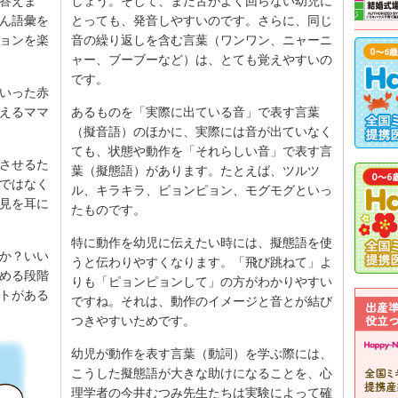
答えま
しょう。そして、まだ舌がよく回らない幼児に
ん語彙を
とっても、発音しやすいのです。さらに、同じ
ョンを楽
音の繰り返しを含む言葉（ワンワン、ニャーニ
ャー、ブーブーなど）は、とても覚えやすいの
です。
いった赤
えるママ
あるものを「実際に出ている音」で表す言葉
（擬音語）のほかに、実際には音が出ていなく
ても、状態や動作を「それらしい音」で表す言
させるた
葉（擬態語）があります。たとえば、ツルツ
ではなく
ル、キラキラ、ピョンピョン、モグモグといっ
見を耳に
たものです。
特に動作を幼児に伝えたい時には、擬態語を使
か？いい
うと伝わりやすくなります。「飛び跳ねて」よ
める段階
りも「ピョンピョンして」の方がわかりやすい
トがある
ですね。それは、動作のイメージと音とが結び
つきやすいためです。
幼児が動作を表す言葉（動詞）を学ぶ際には、
こうした擬態語が大きな助けになることを、心
理学者の今井むつみ先生たちは実験によって確