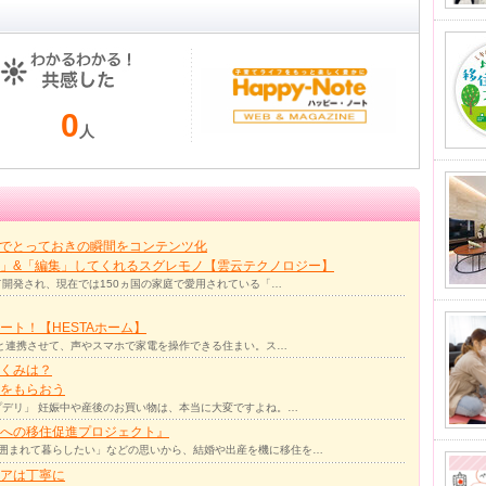
0
人
力でとっておきの瞬間をコンテンツ化
」&「編集」してくれるスグレモノ【雲云テクノロジー】
て開発され、現在では150ヵ国の家庭で愛用されている「…
ト！【HESTAホーム】
リと連携させて、声やスマホで家電を操作できる住まい。ス…
くみは？
をもらおう
デリ」 妊娠中や産後のお買い物は、本当に大変ですよね。…
への移住促進プロジェクト』
囲まれて暮らしたい」などの思いから、結婚や出産を機に移住を…
アは丁寧に