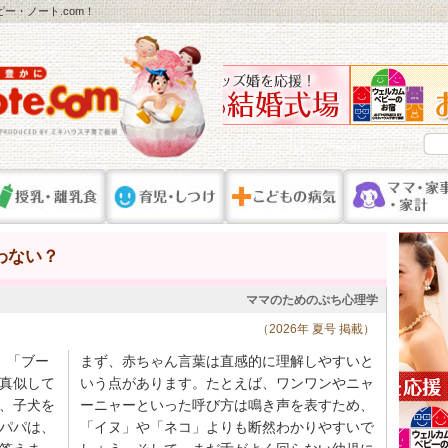
ー・ノート.com！
わない？
ママのためのぷち心理学
（2026年 夏号 掲載）
」「ブー
まず、赤ちゃん言葉は直感的に理解しやすいと
真似して
いう点があります。たとえば、ワンワンやニャ
、子犬を
ーニャーといった呼び方は鳴き声を表すため、
パパは、
「イヌ」や「ネコ」よりも断然わかりやすいで