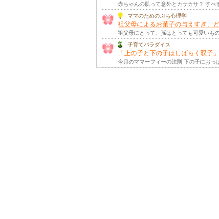
赤ちゃんの肌って意外とカサカサ？ すべ
【ママのためのぷち心理学】
家事で健康になる秘訣とは
ママのためのぷち心理学
祖父母によるお菓子の与えすぎ、
祖父母にとって、孫はとっても可愛いもの
【ママのためのぷち心理学】
希望の力
子育てパラダイス
(2022年 冬号 掲載)
「上の子と下の子はしばらく双子
今月のママーフィーの法則 下の子におっ
【ママのためのぷち心理学】
子どもどうしのコミュニケーショ
【ママのためのぷち心理学】
子どもの偏食どうすればいい？
(
【ママのためのぷち心理学】
大人が学ぶということ
(2022年 春号
【ママのためのぷち心理学】
幸せを感じる力
(2021年 冬号 掲載)
【ママのためのぷち心理学】
自分を嫌いにならないで
(2021年 
【ママのためのぷち心理学】
ママおはなし聞いて
(2021年 夏号 掲