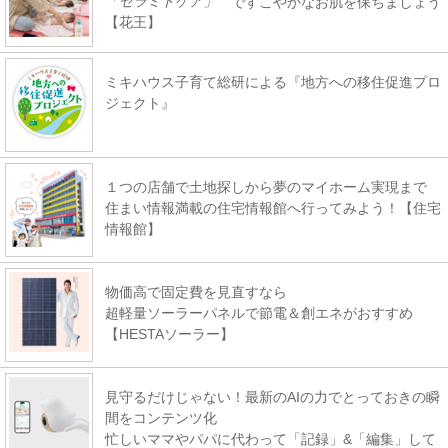
「セラミドケア」
ですこやかなお肌を保ちましょう
【花王】
ミキハウス子育て総研による『地方への移住促進プロ
ジェクト』
１つの店舗で土地探しから夢のマイホーム実現まで
住まい情報満載の住宅情報館へ行ってみよう！【住宅
情報館】
物価高で固定費を見直すなら
超軽量ソーラーパネルで節電＆創エネがおすすめ
【HESTAソーラー】
見守るだけじゃない！最新のAIの力でとっておきの瞬
間をコンテンツ化
忙しいママやパパに代わって「記録」&「編集」して