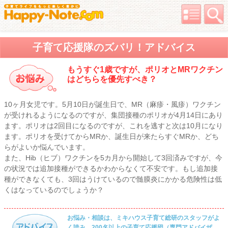
子育て応援隊のズバリ！アドバイス
もうすぐ1歳ですが、ポリオとMRワクチン
はどちらを優先すべき？
10ヶ月女児です。5月10日が誕生日で、MR（麻疹・風疹）ワクチン
が受けれるようになるのですが、集団接種のポリオが4月14日にあり
ます。ポリオは2回目になるのですが、これを逃すと次は10月になり
ます。ポリオを受けてからMRか、誕生日が来たらすぐMRか、どち
らがよいか悩んでいます。
また、Hib（ヒブ）ワクチンを5カ月から開始して3回済みですが、今
の状況では追加接種ができるかわからなくて不安です。もし追加接
種ができなくても、3回はうけているので髄膜炎にかかる危険性は低
くはなっているのでしょうか？
お悩み・相談は、ミキハウス子育て総研のスタッフがよ
く読み、200名以上の子育て応援団（専門アドバイザ