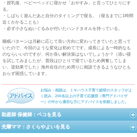
・授乳後、ベビーベッドに寝かせ「おやすみ」と言ってひとりにす
る。
・しばらく遊んだあと自分のタイミングで寝る。（寝るまでに1時間
近くかかることも）
・必ず小さなぬいぐるみが付いたハンドタオルを持っている。
睡眠パターンは月齢に応じて良い方向に変わってきていたと思って
いたので、今回のような変化は初めてです。成長による一時的なも
のならいいのですが、何か良い解決策はないでしょうか？（添い寝
を試してみましたが、普段はひとりで寝ているため興奮してしま
い、逆効果でした）海外在住のため周りに相談できるようなひとも
おらず困惑しています。
お悩み・相談は、ミキハウス子育て総研のスタッフがよ
く読み、200名以上の子育て応援団（専門アドバイザ
ー）の中から適切な方にアドバイスを依頼しました。
助産師 保健師：ペコを見る
先輩ママ：さくらやよいを見る