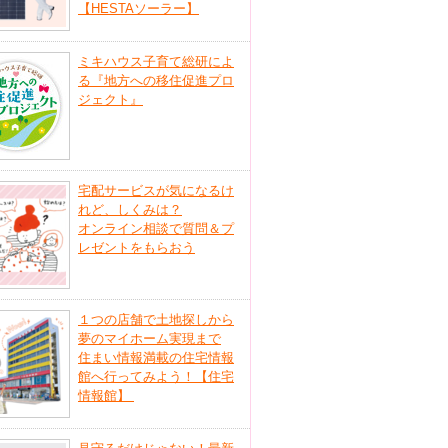
【HESTAソーラー】
ミキハウス子育て総研によ
る『地方への移住促進プロ
ジェクト』
宅配サービスが気になるけ
れど、しくみは？
オンライン相談で質問＆プ
レゼントをもらおう
１つの店舗で土地探しから
夢のマイホーム実現まで
住まい情報満載の住宅情報
館へ行ってみよう！【住宅
情報館】