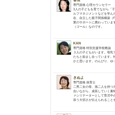
番長
専門資格 心理カウンセラー
3人の子どもを育てながら「
ルフマネジメントなどを学ん
在、自立した親子関係構築（Fam
業のサポートに携わっていま
（ゴール）なのです。
KAN
専門資格 特別支援学校教諭
３人の子どもがいます。母乳
たちと励まし合っています。
かと思います。のんびり、ゆ
きぬよ
専門資格 保育士
二男二女の母、孫二人を持つ
合いながら、成長していく素晴らし
ァシリテーターとして育児中
添う大切さが伝えられること