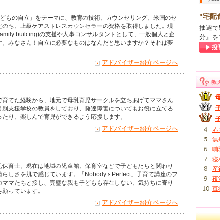
"宅配
子どもの自立」をテーマに、教育の技術、カウンセリング、米国のセ
だのち、上級ケアストレスカウンセラーの資格を取得しました。現
抽選で
ily building)の支援や人事コンサルタントとして、一般個人と企
分』を
す。みなさん！自立に必要なものはなんだと思いますか？それは夢
アドバイザー紹介ページへ
教
で育てた経験から、地元で母乳育児サークルを立ちあげてママさん
特別支援学校の教員をしており、発達障害についてもお役に立てる
ったり、楽しんで育児ができるよう応援します。
アドバイザー紹介ページへ
赤
無
哺
寝
元保育士。現在は地域の児童館、保育室などで子どもたちと関わり
産
さを肌で感じています。「Nobody’s Perfect」子育て講座のフ
夜
のママたちと接し、完璧な親も子どもも存在しない、気持ちに寄り
苺
を願っています。
アドバイザー紹介ページへ