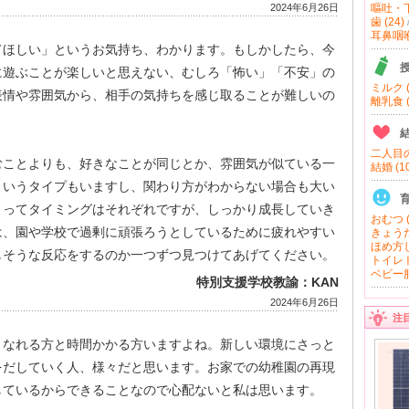
2024年6月26日
嘔吐・下
歯 (24)
耳鼻咽喉 
てほしい」というお気持ち、わかります。もしかしたら、今
に遊ぶことが楽しいと思えない、むしろ「怖い」「不安」の
ミルク (
表情や雰囲気から、相手の気持ちを感じ取ることが難しいの
離乳食 (
二人目の
むことよりも、好きなことが同じとか、雰囲気が似ている一
結婚 (10
というタイプもいますし、関わり方がわからない場合も大い
よってタイミングはそれぞれですが、しっかり成長していき
おむつ (
は、園や学校で過剰に頑張ろうとしているために疲れやすい
きょうだ
ほめ方し
しそうな反応をするのか一つずつ見つけてあげてください。
トイレト
ベビー服
特別支援学校教諭：KAN
2024年6月26日
注
くなれる方と時間かかる方いますよね。新しい環境にさっと
をだしていく人、様々だと思います。お家での幼稚園の再現
しているからできることなので心配ないと私は思います。