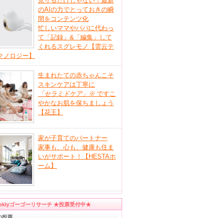
見守るだけじゃない！最新
のAIの力でとっておきの瞬
間をコンテンツ化
忙しいママやパパに代わっ
て「記録」&「編集」して
くれるスグレモノ【雲云テ
クノロジー】
生まれたての赤ちゃんこそ
スキンケアは丁寧に
「セラミドケア」
※
ですこ
やかなお肌を保ちましょう
【花王】
家が子育てのパートナー
家事も、心も、健康も住ま
いがサポート！【HESTAホ
ーム】
eeklyゴーゴーリサーチ ★投票受付中★
の投票