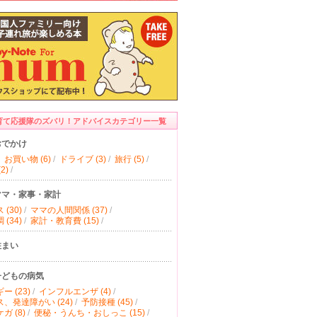
育て応援隊のズバリ！アドバイスカテゴリー一覧
おでかけ
お買い物 (6)
/
ドライブ (3)
/
旅行 (5)
/
2)
/
ママ・家事・家計
(30)
/
ママの人間関係 (37)
/
(34)
/
家計・教育費 (15)
/
住まい
子どもの病気
ー (23)
/
インフルエンザ (4)
/
、発達障がい (24)
/
予防接種 (45)
/
ガ (8)
/
便秘・うんち・おしっこ (15)
/