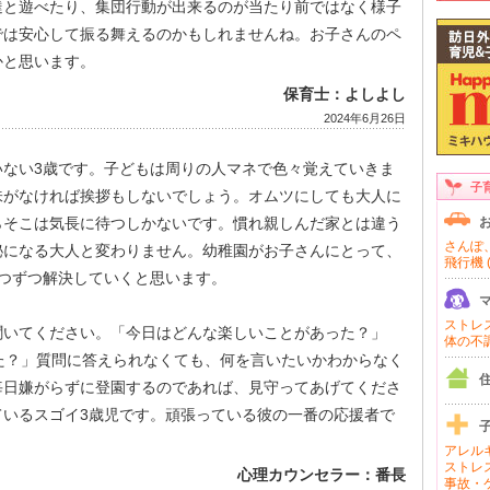
達と遊べたり、集団行動が出来るのが当たり前ではなく様子
では安心して振る舞えるのかもしれませんね。お子さんのペ
かと思います。
保育士：よしよし
2024年6月26日
いない3歳です。子どもは周りの人マネで色々覚えていきま
子
味がなければ挨拶もしないでしょう。オムツにしても大人に
らそこは気長に待つしかないです。慣れ親しんだ家とは違う
さんぽ、
秘になる大人と変わりません。幼稚園がお子さんにとって、
飛行機 (
つずつ解決していくと思います。
ストレス 
聞いてください。「今日はどんな楽しいことがあった？」
体の不調 
た？」質問に答えられなくても、何を言いたいかわからなく
毎日嫌がらずに登園するのであれば、見守ってあげてくださ
ているスゴイ3歳児です。頑張っている彼の一番の応援者で
アレルギ
ストレス
心理カウンセラー：番長
事故・ケ