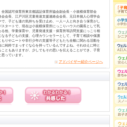
、全国認可保育所東京都認証保育所協会副会長・小規模保育部会
絡会会長、江戸川区児童発達支援連絡会会長、元日本個人心理学会
中で、子ども達の気持ちを受け止め、一人一人と向き合う保育がし
がスタートで、現在は小規模保育所にっこりハウスの園長として乳
わる他、学童保育や、児童発達支援・保育所等訪問支援にっこり相
になる子どもの支援、心理カウンセラーとして、子育て相談や保護
こもりやニートや非行少年の支援等子どもたち全般に関わる活動を
当に純粋でまっすぐな心を持っているんですよね。それゆえに時と
ることもありますが、少しでもその思いを伝えることができ、子育
と思っています。
アドバイザー紹介ページへ