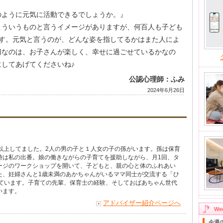
のように元気に活動できるでしょうか。』
こういうものと言うイメージがありますが、何百人も子ども
ます。元気と言うのが、どんな姿を指してるかはまた人によ
切なのは、お子さんが楽しく、幸せに過ごせているかなの
してあげてくださいね♪
公認心理師：ふみ
2024年6月26日
年以上してました。2人の男の子と１人女の子の孫がいます。孫は保育
時は私の出番。娘の働きながらの子育てを援助しながら、月1回、タ
ージのワークショップを開いて、子どもと、親の心と体のふれあい
た、妊婦さんと1歳未満のあかちゃんがいるママ同士が交流する「ひ
しています。子育ての先輩、保育士の経験、そしておばあちゃん世代
います。
アドバイザー紹介ページへ
W
今週