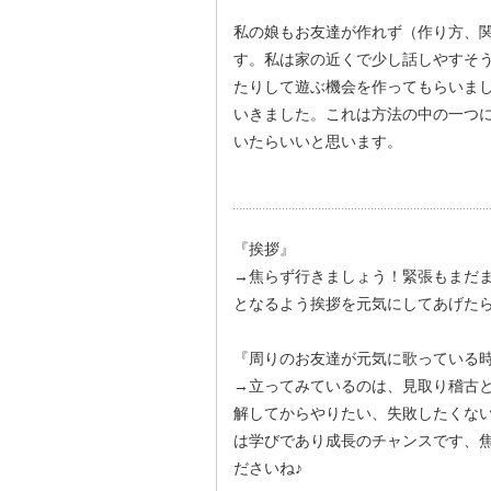
私の娘もお友達が作れず（作り方、
す。私は家の近くで少し話しやすそ
たりして遊ぶ機会を作ってもらいま
いきました。これは方法の中の一つ
いたらいいと思います。
『挨拶』
→焦らず行きましょう！緊張もまだ
となるよう挨拶を元気にしてあげた
『周りのお友達が元気に歌っている
→立ってみているのは、見取り稽古
解してからやりたい、失敗したくな
は学びであり成長のチャンスです、
ださいね♪