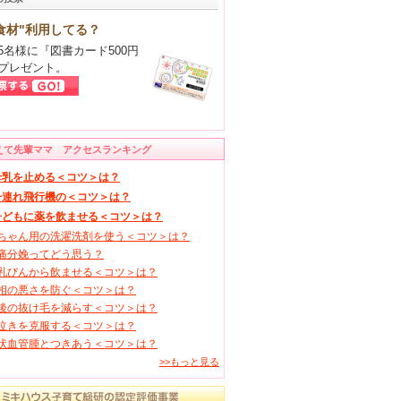
食材"利用してる？
5名様に『図書カード500円
プレゼント。
えて先輩ママ アクセスランキング
母乳を止める＜コツ＞は？
子連れ飛行機の＜コツ＞は？
子どもに薬を飲ませる＜コツ＞は？
ちゃん用の洗濯洗剤を使う＜コツ＞は？
痛分娩ってどう思う？
乳びんから飲ませる＜コツ＞は？
相の悪さを防ぐ＜コツ＞は？
後の抜け毛を減らす＜コツ＞は？
泣きを克服する＜コツ＞は？
状血管腫とつきあう＜コツ＞は？
>>もっと見る