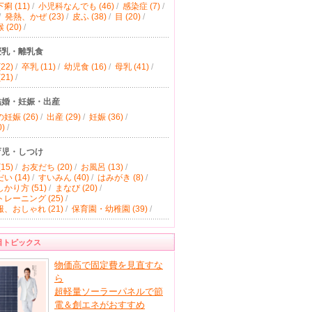
痢 (11)
/
小児科なんでも (46)
/
感染症 (7)
/
/
発熱、かぜ (23)
/
皮ふ (38)
/
目 (20)
/
(20)
/
授乳・離乳食
22)
/
卒乳 (11)
/
幼児食 (16)
/
母乳 (41)
/
21)
/
結婚・妊娠・出産
妊娠 (26)
/
出産 (29)
/
妊娠 (36)
/
)
/
育児・しつけ
15)
/
お友だち (20)
/
お風呂 (13)
/
い (14)
/
すいみん (40)
/
はみがき (8)
/
かり方 (51)
/
まなび (20)
/
レーニング (25)
/
、おしゃれ (21)
/
保育園・幼稚園 (39)
/
目トピックス
物価高で固定費を見直すな
ら
超軽量ソーラーパネルで節
電＆創エネがおすすめ