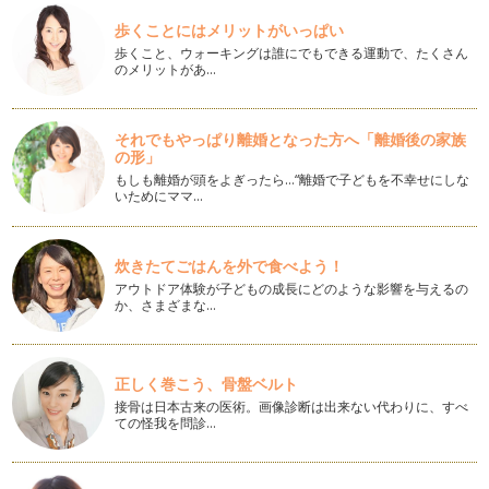
お子様の習い事、何をなさっていますか？（前編）
みなさんのお子様は、どんな習い事をされていますか？ ハッ
歩くことにはメリットがいっぱい
ピー…
歩くこと、ウォーキングは誰にでもできる運動で、たくさん
のメリットがあ…
算数の「図形」に強い子の作り方
「計算」だけが出来ても、「算数」が出来る子どもになるとは
限りません。「算数」が出来るには、…
それでもやっぱり離婚となった方へ「離婚後の家族
の形」
中学受験を考えているご家庭へ
もしも離婚が頭をよぎったら…“離婚で子どもを不幸せにしな
昨今は、いじめなど、公教育に対する不安や、わが子に出来る
いためにママ…
だけいい教育を・・・とお考えになる…
暮らしの中で身につける「さんすう」
炊きたてごはんを外で食べよう！
さて、私の提唱している、「暮らしの中で身につけるさんす
アウトドア体験が子どもの成長にどのような影響を与えるの
う」の中で、今日お話しするのは、「割…
か、さまざまな…
お子様の時間の管理、どうしていますか？
小さなお子様をお持ちのママは、一日中忙しいですよね。さら
正しく巻こう、骨盤ベルト
に、ワーキングママはもっと大変でし…
接骨は日本古来の医術。画像診断は出来ない代わりに、すべ
ての怪我を問診…
計算が得意になる方法
さて、いよいよ新学期が始まりましたね。私は、仕事柄、「算
数が出来る子どもになってほしいので…