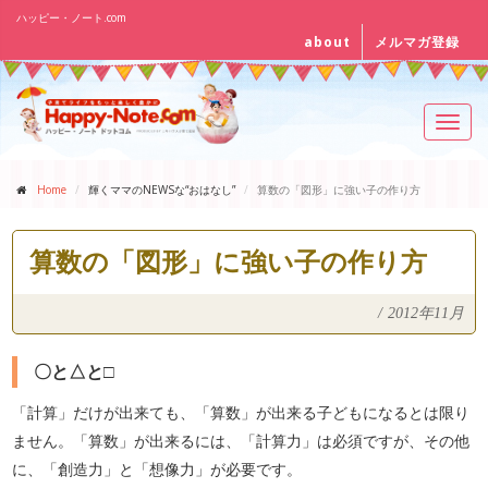
ハッピー・ノート.com
about
メルマガ登録
Toggl
navig
Home
輝くママのNEWSな“おはなし”
算数の「図形」に強い子の作り方
算数の「図形」に強い子の作り方
/
2012年11月
〇と△と□
「計算」だけが出来ても、「算数」が出来る子どもになるとは限り
ません。「算数」が出来るには、「計算力」は必須ですが、その他
に、「創造力」と「想像力」が必要です。