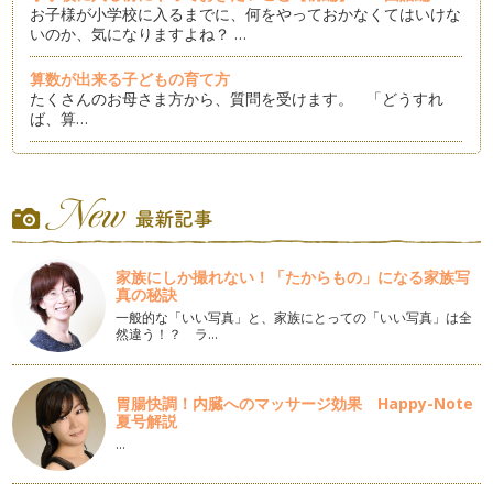
お子様が小学校に入るまでに、何をやっておかなくてはいけな
いのか、気になりますよね？ …
算数が出来る子どもの育て方
たくさんのお母さま方から、質問を受けます。 「どうすれ
ば、算…
子どもをやる気にさせる言葉の使い方
子どもに注意してもなかなか言うことを聞いてくれない・・・
そ…
数字に強い子どもを育てましょう
「謹賀新年」 ２０１３年が始まりましたね。みなさま、どん
家族にしか撮れない！「たからもの」になる家族写
な新…
真の秘訣
一般的な「いい写真」と、家族にとっての「いい写真」は全
クリスマスの楽しみ方～アドベントカレンダー～
然違う！？ ラ…
クリスマスが近づいてきましたね。街のクリスマスツリーの飾
りつけや、流れてくる音楽を聞くだけ…
胃腸快調！内臓へのマッサージ効果 Happy-Note
お子様の習い事、何をなさっていますか（後編）
夏号解説
さて、前回、「お子様の習い事、なにをなさっていますか？」
…
（前編）では、習い事の第１位～３位…