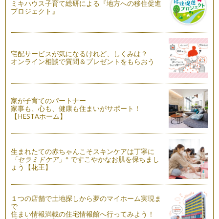
ミキハウス子育て総研による『地方への移住促進
プロジェクト』
子どもと一緒にスーパーでお買いもの♪
日常生活の中で、楽しく学びましょう～と言われても、お買い
ものに子どもを連れて行くと、大変だ…
宅配サービスが気になるけれど、しくみは？
お風呂で楽しくお勉強♪
オンライン相談で質問＆プレゼントをもらおう
湯船の中で、「１から２０まで数えてから出ましょうね！」
皆さん、必ずやったことがありますよ…
お台所は、算数のお勉強の宝庫です
家が子育てのパートナー
算数の基本の一つに、「数え上げ」があります。ママがお台所
家事も、心も、健康も住まいがサポート！
でお料理を作っているときに、いろい…
【HESTAホーム】
カレンダーの数字でお子さまを算数好きに♪
塾の算数講師をしていると、「どうしたら計算が早くなります
か？」「どうやれば算数が出来るよう…
生まれたての赤ちゃんこそスキンケアは丁寧に
※
「セラミドケア」
ですこやかなお肌を保ちまし
ょう【花王】
１つの店舗で土地探しから夢のマイホーム実現ま
で
住まい情報満載の住宅情報館へ行ってみよう！