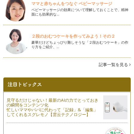
ママと赤ちゃんをつなぐ ベビーマッサージ
算数工作～時計を作ろう
ベビーマッサージの効果について理解しておくことで、精神
夏休みの算数教室で、「算数工作～時計を作ろう」を行いまし
面にも効果的な…
た。幼稚園のお子さんなら、ママが少…
トランプ遊びで数を覚えましょう
夏休み真っただ中ですね！ この時期は、パパがお休みだった
２段のおむつケーキを作ってみよう！その２
り、家族で旅行に行ったりすることが…
豪華だけどちょっぴり難しそうな「２段おむつケーキ」の作
り方をご紹介、…
ドリルの使い方
いよいよ夏休みですね。私がいつもお話ししているように、小
さい時のお勉強は、「暮らしの中で身…
記事一覧を見る
算数が得意な子どもに育てる秘訣
一ヵ月に一度、幼稚園～小学生低学年のお子さまに、算数スク
ールを開いています。ここでは、お母…
夏休みの旅行のススメ～海外編
見守るだけじゃない！最新のAIの力でとっておき
前回の記事では、夏休みの旅行のススメ～国内編、でしたが、
の瞬間をコンテンツ化
今回は、海外編に挑戦！！ 題して、…
忙しいママやパパに代わって「記録」&「編集」
してくれるスグレモノ【雲云テクノロジー】
夏休みの旅行のススメ～国内編
夏休みのご予定はもう立てられましたか？ ご家族で旅行に出
かけられたり、普段は出来ないような…