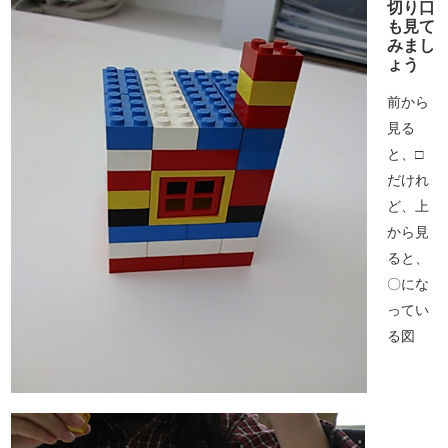
切り口
も見て
みまし
ょう
前から
見る
と、□
だけれ
ど、上
から見
ると、
〇にな
ってい
る図