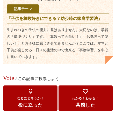
記事テーマ
「子供を算数好きにできる？幼少時の家庭学習法」
生まれつきの子供の能力に差はありません。大切なのは、学習
の「環境づくり」です。「算数って面白い！」「お勉強って楽
しい！」とお子様に感じさせてみませんか？ここでは、ママと
子供が楽しめる、日々の生活の中で出来る「事物学習」を中心
に書いていきます。
Vote
/
この記事に投票しよう
lightbulb_outline
favorite_border
なるほどそうか！
わかる！わかる！
役に立った
共感した