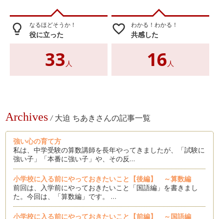
なるほどそうか！
わかる！わかる！
lightbulb_outline
favorite_border
役に立った
共感した
33
16
人
人
Archives
/
大迫 ちあきさんの記事一覧
強い心の育て方
私は、中学受験の算数講師を長年やってきましたが、「試験に
強い子」「本番に強い子」や、その反…
小学校に入る前にやっておきたいこと【後編】 ～算数編
前回は、入学前にやっておきたいこと「国語編」を書きまし
た。今回は、「算数編」です。 …
小学校に入る前にやっておきたいこと【前編】 ～国語編