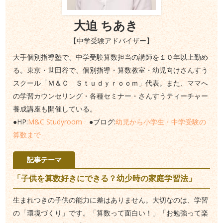
大迫 ちあき
【中学受験アドバイザー】
大手個別指導塾で、中学受験算数担当の講師を１０年以上勤め
る。東京・世田谷で、個別指導・算数教室・幼児向けさんすう
スクール「Ｍ＆Ｃ Ｓｔｕｄｙｒｏｏｍ」代表。また、ママへ
の学習カウンセリング・各種セミナー・さんすうティーチャー
養成講座も開催している。
●HP:
M&C Studyroom
●ブログ:
幼児から小学生・中学受験の
算数まで
記事テーマ
「子供を算数好きにできる？幼少時の家庭学習法」
生まれつきの子供の能力に差はありません。大切なのは、学習
の「環境づくり」です。「算数って面白い！」「お勉強って楽