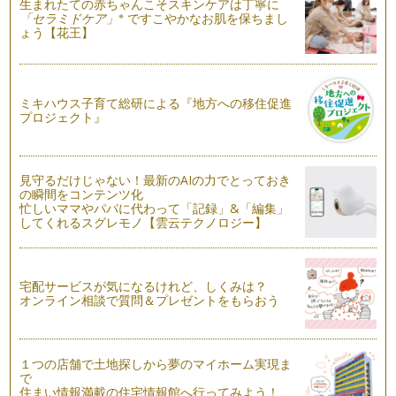
生まれたての赤ちゃんこそスキンケアは丁寧に
お風呂で楽しくお勉強♪
※
「セラミドケア」
ですこやかなお肌を保ちまし
湯船の中で、「１から２０まで数えてから出ましょうね！」
ょう【花王】
皆さん、必ずやったことがありますよ…
お台所は、算数のお勉強の宝庫です
算数の基本の一つに、「数え上げ」があります。ママがお台所
ミキハウス子育て総研による『地方への移住促進
でお料理を作っているときに、いろい…
プロジェクト』
カレンダーの数字でお子さまを算数好きに♪
塾の算数講師をしていると、「どうしたら計算が早くなります
見守るだけじゃない！最新のAIの力でとっておき
か？」「どうやれば算数が出来るよう…
の瞬間をコンテンツ化
忙しいママやパパに代わって「記録」&「編集」
してくれるスグレモノ【雲云テクノロジー】
宅配サービスが気になるけれど、しくみは？
オンライン相談で質問＆プレゼントをもらおう
１つの店舗で土地探しから夢のマイホーム実現ま
で
住まい情報満載の住宅情報館へ行ってみよう！