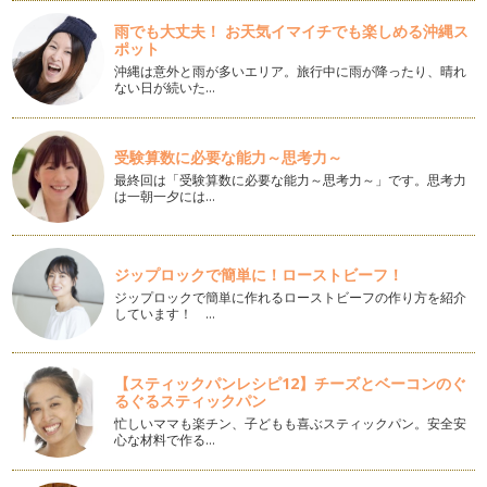
「計算」だけが出来ても、「算数」が出来る子どもになるとは
限りません。「算数」が出来るには、…
雨でも大丈夫！ お天気イマイチでも楽しめる沖縄ス
ポット
中学受験を考えているご家庭へ
沖縄は意外と雨が多いエリア。旅行中に雨が降ったり、晴れ
昨今は、いじめなど、公教育に対する不安や、わが子に出来る
ない日が続いた…
だけいい教育を・・・とお考えになる…
暮らしの中で身につける「さんすう」
受験算数に必要な能力～思考力～
さて、私の提唱している、「暮らしの中で身につけるさんす
最終回は「受験算数に必要な能力～思考力～」です。思考力
う」の中で、今日お話しするのは、「割…
は一朝一夕には…
お子様の時間の管理、どうしていますか？
小さなお子様をお持ちのママは、一日中忙しいですよね。さら
ジップロックで簡単に！ローストビーフ！
に、ワーキングママはもっと大変でし…
ジップロックで簡単に作れるローストビーフの作り方を紹介
しています！ …
計算が得意になる方法
さて、いよいよ新学期が始まりましたね。私は、仕事柄、「算
数が出来る子どもになってほしいので…
【スティックパンレシピ12】チーズとベーコンのぐ
るぐるスティックパン
算数工作～時計を作ろう
夏休みの算数教室で、「算数工作～時計を作ろう」を行いまし
忙しいママも楽チン、子どもも喜ぶスティックパン。安全安
心な材料で作る…
た。幼稚園のお子さんなら、ママが少…