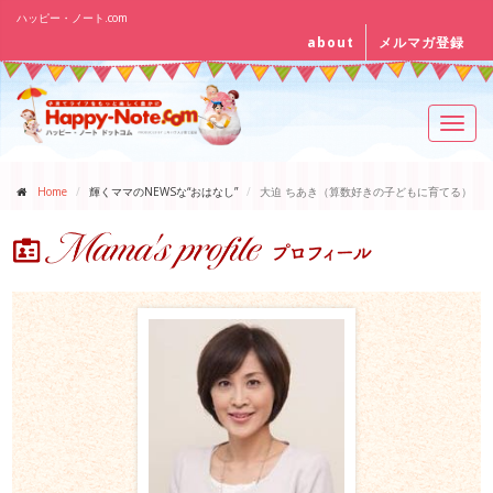
ハッピー・ノート.com
about
メルマガ登録
Toggl
navig
Home
輝くママのNEWSな“おはなし”
大迫 ちあき（算数好きの子どもに育てる）