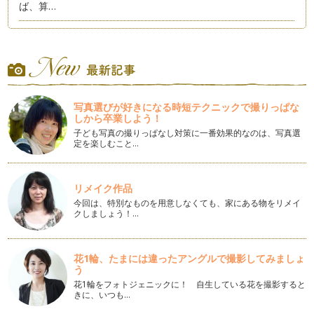
ば、算…
子どもをやる気にさせる言葉の使い方
子どもに注意してもなかなか言うことを聞いてくれない・・・
そ…
数字に強い子どもを育てましょう
「謹賀新年」 ２０１３年が始まりましたね。みなさま、どん
写真選びが好きになる時短テクニックで撮りっぱな
な新…
しから卒業しよう！
子ども写真の撮りっぱなし対策に一番効果的なのは、写真選
クリスマスの楽しみ方～アドベントカレンダー～
定を楽しむこと…
クリスマスが近づいてきましたね。街のクリスマスツリーの飾
りつけや、流れてくる音楽を聞くだけ…
リメイク作品
お子様の習い事、何をなさっていますか（後編）
今回は、特別なものを用意しなくても、家にある物をリメイ
さて、前回、「お子様の習い事、なにをなさっていますか？」
クしましょう！…
（前編）では、習い事の第１位～３位…
お子様の習い事、何をなさっていますか？（前編）
花1輪、たまには違ったアングルで撮影してみましょ
みなさんのお子様は、どんな習い事をされていますか？ ハッ
う
ピー…
花1輪をフォトジェニックに！ 自生している花を撮影すると
きに、いつも…
算数の「図形」に強い子の作り方