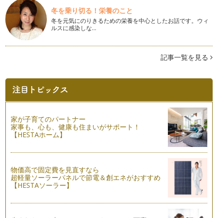
トランプ遊びで数を覚えましょう
夏休み真っただ中ですね！ この時期は、パパがお休みだった
冬を乗り切る！栄養のこと
り、家族で旅行に行ったりすることが…
冬を元気にのりきるための栄養を中心としたお話です。ウィ
ルスに感染しな…
ドリルの使い方
いよいよ夏休みですね。私がいつもお話ししているように、小
さい時のお勉強は、「暮らしの中で身…
記事一覧を見る
算数が得意な子どもに育てる秘訣
一ヵ月に一度、幼稚園～小学生低学年のお子さまに、算数スク
ールを開いています。ここでは、お母…
夏休みの旅行のススメ～海外編
家が子育てのパートナー
前回の記事では、夏休みの旅行のススメ～国内編、でしたが、
家事も、心も、健康も住まいがサポート！
今回は、海外編に挑戦！！ 題して、…
【HESTAホーム】
夏休みの旅行のススメ～国内編
夏休みのご予定はもう立てられましたか？ ご家族で旅行に出
かけられたり、普段は出来ないような…
物価高で固定費を見直すなら
超軽量ソーラーパネルで節電＆創エネがおすすめ
【HESTAソーラー】
子どもと一緒にスーパーでお買いもの♪
日常生活の中で、楽しく学びましょう～と言われても、お買い
ものに子どもを連れて行くと、大変だ…