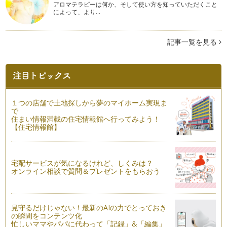
り、家族で旅行に行ったりすることが…
アロマテラピーは何か、そして使い方を知っていただくこと
によって、より…
ドリルの使い方
いよいよ夏休みですね。私がいつもお話ししているように、小
さい時のお勉強は、「暮らしの中で身…
記事一覧を見る
算数が得意な子どもに育てる秘訣
一ヵ月に一度、幼稚園～小学生低学年のお子さまに、算数スク
ールを開いています。ここでは、お母…
夏休みの旅行のススメ～海外編
１つの店舗で土地探しから夢のマイホーム実現ま
前回の記事では、夏休みの旅行のススメ～国内編、でしたが、
で
今回は、海外編に挑戦！！ 題して、…
住まい情報満載の住宅情報館へ行ってみよう！
【住宅情報館】
夏休みの旅行のススメ～国内編
夏休みのご予定はもう立てられましたか？ ご家族で旅行に出
かけられたり、普段は出来ないような…
宅配サービスが気になるけれど、しくみは？
オンライン相談で質問＆プレゼントをもらおう
子どもと一緒にスーパーでお買いもの♪
日常生活の中で、楽しく学びましょう～と言われても、お買い
ものに子どもを連れて行くと、大変だ…
見守るだけじゃない！最新のAIの力でとっておき
の瞬間をコンテンツ化
お風呂で楽しくお勉強♪
忙しいママやパパに代わって「記録」&「編集」
湯船の中で、「１から２０まで数えてから出ましょうね！」