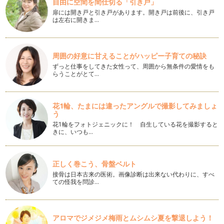
自由に空間を間仕切る「引き戸」
扉には開き戸と引き戸があります。開き戸は前後に、引き戸
中学受験を考えているご家庭へ
は左右に開きま…
昨今は、いじめなど、公教育に対する不安や、わが子に出来る
だけいい教育を・・・とお考えになる…
暮らしの中で身につける「さんすう」
周囲の好意に甘えることがハッピー子育ての秘訣
さて、私の提唱している、「暮らしの中で身につけるさんす
ずっと仕事をしてきた女性って、周囲から無条件の愛情をも
う」の中で、今日お話しするのは、「割…
らうことがとて…
お子様の時間の管理、どうしていますか？
小さなお子様をお持ちのママは、一日中忙しいですよね。さら
花1輪、たまには違ったアングルで撮影してみましょ
に、ワーキングママはもっと大変でし…
う
花1輪をフォトジェニックに！ 自生している花を撮影すると
計算が得意になる方法
きに、いつも…
さて、いよいよ新学期が始まりましたね。私は、仕事柄、「算
数が出来る子どもになってほしいので…
正しく巻こう、骨盤ベルト
算数工作～時計を作ろう
接骨は日本古来の医術。画像診断は出来ない代わりに、すべ
夏休みの算数教室で、「算数工作～時計を作ろう」を行いまし
ての怪我を問診…
た。幼稚園のお子さんなら、ママが少…
トランプ遊びで数を覚えましょう
夏休み真っただ中ですね！ この時期は、パパがお休みだった
アロマでジメジメ梅雨とムシムシ夏を撃退しよう！