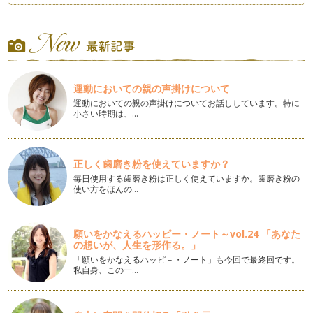
子どもをやる気にさせる言葉の使い方
子どもに注意してもなかなか言うことを聞いてくれない・・・
そ…
数字に強い子どもを育てましょう
「謹賀新年」 ２０１３年が始まりましたね。みなさま、どん
運動においての親の声掛けについて
な新…
運動においての親の声掛けについてお話ししています。特に
小さい時期は、…
クリスマスの楽しみ方～アドベントカレンダー～
クリスマスが近づいてきましたね。街のクリスマスツリーの飾
りつけや、流れてくる音楽を聞くだけ…
正しく歯磨き粉を使えていますか？
お子様の習い事、何をなさっていますか（後編）
毎日使用する歯磨き粉は正しく使えていますか。歯磨き粉の
さて、前回、「お子様の習い事、なにをなさっていますか？」
使い方をほんの…
（前編）では、習い事の第１位～３位…
お子様の習い事、何をなさっていますか？（前編）
願いをかなえるハッピー・ノート～vol.24 「あなた
みなさんのお子様は、どんな習い事をされていますか？ ハッ
の想いが、人生を形作る。」
ピー…
「願いをかなえるハッピ－・ノート」も今回で最終回です。
私自身、この一…
算数の「図形」に強い子の作り方
「計算」だけが出来ても、「算数」が出来る子どもになるとは
限りません。「算数」が出来るには、…