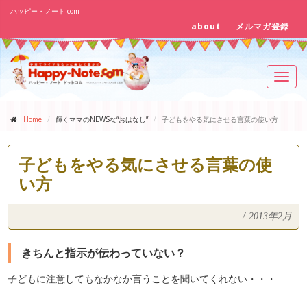
ハッピー・ノート.com
about
メルマガ登録
Toggl
navig
Home
輝くママのNEWSな“おはなし”
子どもをやる気にさせる言葉の使い方
子どもをやる気にさせる言葉の使
い方
/
2013年2月
きちんと指示が伝わっていない？
子どもに注意してもなかなか言うことを聞いてくれない・・・