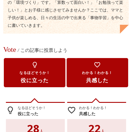
の「環境づくり」です。「算数って面白い！」「お勉強って楽
しい！」とお子様に感じさせてみませんか？ここでは、ママと
子供が楽しめる、日々の生活の中で出来る「事物学習」を中心
に書いていきます。
Vote
/
この記事に投票しよう
lightbulb_outline
favorite_border
なるほどそうか！
わかる！わかる！
役に立った
共感した
なるほどそうか！
わかる！わかる！
lightbulb_outline
favorite_border
役に立った
共感した
28
22
人
人