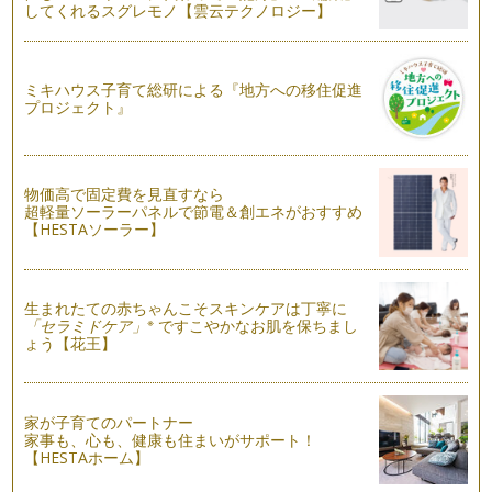
してくれるスグレモノ【雲云テクノロジー】
皆さん、必ずやったことがありますよ…
お台所は、算数のお勉強の宝庫です
算数の基本の一つに、「数え上げ」があります。ママがお台所
ミキハウス子育て総研による『地方への移住促進
でお料理を作っているときに、いろい…
プロジェクト』
カレンダーの数字でお子さまを算数好きに♪
塾の算数講師をしていると、「どうしたら計算が早くなります
か？」「どうやれば算数が出来るよう…
物価高で固定費を見直すなら
超軽量ソーラーパネルで節電＆創エネがおすすめ
【HESTAソーラー】
生まれたての赤ちゃんこそスキンケアは丁寧に
※
「セラミドケア」
ですこやかなお肌を保ちまし
ょう【花王】
家が子育てのパートナー
家事も、心も、健康も住まいがサポート！
【HESTAホーム】