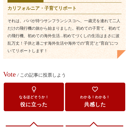
カリフォルニア・子育てリポート
それは、パパが待つサンフランシスコへ、一歳児を連れて二人
だけの飛行機の旅から始まりました。初めての子育て、初めて
の飛行機、初めての海外生活…初めてづくしの生活はまさに波
乱万丈！子供と過ごす海外生活や海外での“育児”と“育自”につ
いてリポートします！
Vote
/
この記事に投票しよう
lightbulb_outline
favorite_border
なるほどそうか！
わかる！わかる！
役に立った
共感した