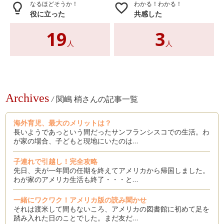
なるほどそうか！
わかる！わかる！
lightbulb_outline
favorite_border
役に立った
共感した
19
3
人
人
Archives
/
関嶋 梢さんの記事一覧
海外育児、最大のメリットは？
長いようであっという間だったサンフランシスコでの生活。わ
が家の場合、子どもと現地にいたのは…
子連れで引越し！完全攻略
先日、夫が一年間の任期を終えてアメリカから帰国しました。
わが家のアメリカ生活も終了・・・と…
一緒にワクワク！アメリカ版の読み聞かせ
それは渡米して間もないころ、アメリカの図書館に初めて足を
踏み入れた日のことでした。まだ友だ…