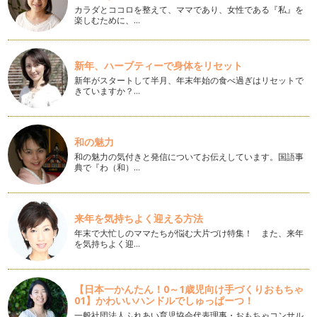
こちらにカボチャが現れます。そう、…
カラダとココロを整えて、ママであり、女性である『私』を
楽しむために、…
子連れ旅行者も必見?!アメリカおむつ事情
私が一歳の子どもを連れてアメリカに来る際にもっとも悩んだ
ことは、離乳食と、このおむつについ…
新年、ハーブティーで身体をリセット
新年がスタートして半月、年末年始の食べ過ぎはリセットで
アメリカの予防接種事情
きていますか？…
今年9月から、日本でもいよいよポリオの予防接種が生ワクチ
ンから不活化ワクチンに切り替わりま…
ママにおススメ！アメリカ流の時短術
和の魅力
9月に入り、子どもたちは新学期がスタート。ここアメリカで
和の魅力の気付きと発信についてお伝えしています。国語事
はBack To Schoolとい…
典で『わ（和）…
カリフォルニアのママが選ぶストローラーは？
ストローラー（ベビーカー）選びは、出産前後の買い物の中
来年を気持ちよく迎える方法
で、最も悩むものの一つといえるかもし…
年末で大忙しのママたちが悩む大片づけ特集！ また、来年
を気持ちよく迎…
アメリカの離乳食事情
私は現在サンフランシスコで生活していますが、こちらに来た
のは息子が１歳1ヵ月のとき。アメリ…
【日本一かんたん！0～1歳児向け手づくりおもちゃ
01】かわいいハンドルでしゅっぱーつ！
転勤？海外赴任？新天地でハッピー子育てのコツ
命をかけた出産を終え、子育てもようやく軌道に乗った・・・
一般社団法人ふれあい育児協会代表理事・おもちゃコンサル