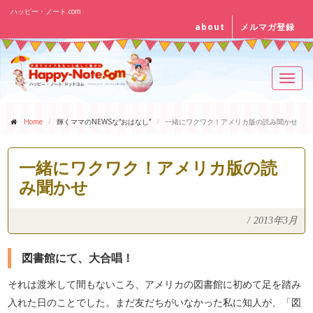
ハッピー・ノート.com
about
メルマガ登録
Toggl
navig
Home
輝くママのNEWSな“おはなし”
一緒にワクワク！アメリカ版の読み聞かせ
一緒にワクワク！アメリカ版の読
み聞かせ
/
2013年3月
図書館にて、大合唱！
それは渡米して間もないころ、アメリカの図書館に初めて足を踏み
入れた日のことでした。まだ友だちがいなかった私に知人が、「図