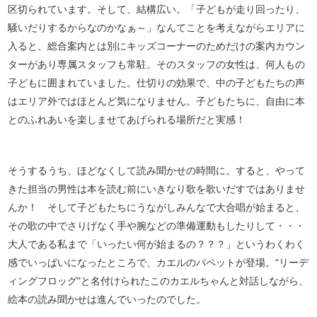
区切られています。そして、結構広い。「子どもが走り回ったり、
騒いだりするからなのかなぁ～」なんてことを考えながらエリアに
入ると、総合案内とは別にキッズコーナーのためだけの案内カウン
ターがあり専属スタッフも常駐。そのスタッフの女性は、何人もの
子どもに囲まれていました。仕切りの効果で、中の子どもたちの声
はエリア外ではほとんど気になりません。子どもたちに、自由に本
とのふれあいを楽しませてあげられる場所だと実感！
そうするうち、ほどなくして読み聞かせの時間に。すると、やって
きた担当の男性は本を読む前にいきなり歌を歌いだすではありませ
んか！ そして子どもたちにうながしみんなで大合唱が始まると、
その歌の中でさりげなく手や腕などの準備運動もしたりして・・・
大人である私まで「いったい何が始まるの？？？」というわくわく
感でいっぱいになったところで、カエルのパペットが登場。“リーデ
ィングフロッグ”と名付けられたこのカエルちゃんと対話しながら、
絵本の読み聞かせは進んでいったのでした。