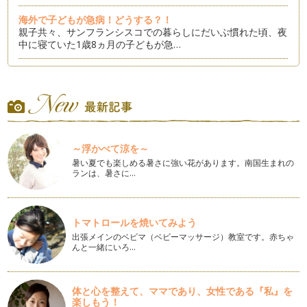
海外で子どもが急病！どうする？！
親子共々、サンフランシスコでの暮らしにだいぶ慣れた頃、夜
中に寝ていた1歳8ヵ月の子どもが急…
0歳～2歳の習いごと in USA
一歳のお誕生日が過ぎ、子どもの興味の範囲が広がってくる
と、何かやらせてみたくなってくるママ…
全てが安い！アメリカの冬のSALE
12月に入ると日本でもところどころでセールが始まります
～浮かべて涼を～
ね。小さな子どもがいるとなかなかゆっ…
暑い夏でも楽しめる暑さに強い花があります。南国生まれの
ランは、暑さに…
虫歯にさよなら！アメリカの歯科事情
「芸能人は歯が命」 いつか聞いた懐かしいフレーズですが、
「芸…
トマトロールを焼いてみよう
Let's 家族写真！
出張メインのベビマ（ベビーマッサージ）教室です。赤ちゃ
アメリカのママ友のお宅におじゃますると、壁や棚一面にたく
んと一緒にいろ…
さんの家族写真が飾られて…
アメリカ流ハロウィーンの楽しみ方
体と心を整えて、ママであり、女性である『私』を
カレンダーが１０月になったとたん、アメリカでは街のあちら
楽しもう！