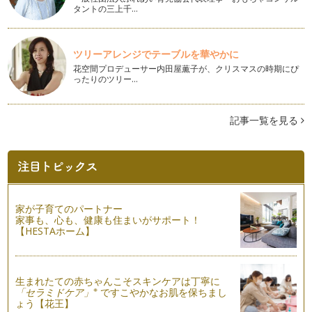
タントの三上千…
と思ったら、夫が急に転勤！ そんな…
子連れ飛行機の心得とダンドリ
7月、日本は多くの地域が梅雨の真っ只中ですが、そろそろ夏
ツリーアレンジでテーブルを華やかに
休みの計画を立てる方も多いのではな…
花空間プロデューサー内田屋薫子が、クリスマスの時期にぴ
ったりのツリー…
記事一覧を見る
家が子育てのパートナー
家事も、心も、健康も住まいがサポート！
【HESTAホーム】
生まれたての赤ちゃんこそスキンケアは丁寧に
※
「セラミドケア」
ですこやかなお肌を保ちまし
ょう【花王】