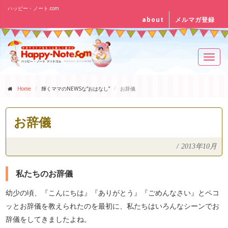
ハッピー・ノート.com
about
メルマガ登録
Toggl
navig
Home
輝くママのNEWSな“おはなし”
お辞儀
お辞儀
/
2013年10月
私たちのお辞儀
幼少の頃、『こんにちは』『ありがとう』『ごめんなさい』とペコ
ッとお辞儀を教えられたのを最初に、私たちはいろんなシーンでお
辞儀をしてきましたよね。