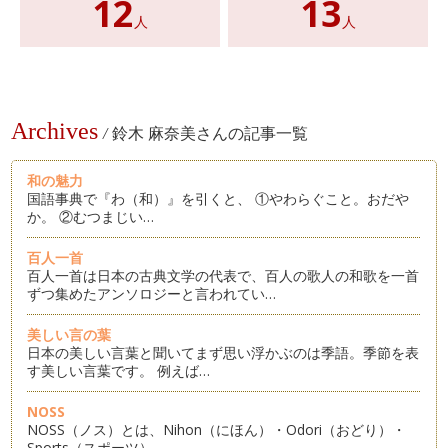
12
13
人
人
Archives
/
鈴木 麻奈美さんの記事一覧
和の魅力
国語事典で『わ（和）』を引くと、 ①やわらぐこと。おだや
か。 ②むつまじい…
百人一首
百人一首は日本の古典文学の代表で、百人の歌人の和歌を一首
ずつ集めたアンソロジーと言われてい…
美しい言の葉
日本の美しい言葉と聞いてまず思い浮かぶのは季語。季節を表
す美しい言葉です。 例えば…
NOSS
NOSS（ノス）とは、Nihon（にほん）・Odori（おどり）・
Sports（スポーツ）…