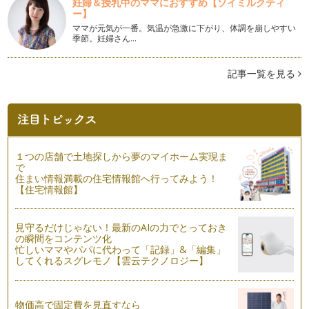
妊婦＆授乳中のママにおすすめ【ソイミルクティ
芸術であり、文化であるの…
ー】
ママが元気が一番。気温が急激に下がり、体調を崩しやすい
和の暦
季節。妊婦さん…
和の文化や日本の伝統行事を語る時、切っても切れないのが旧
暦といわれる和の暦ですね。 …
記事一覧を見る
お正月行事の伝承
早くも鏡開きとなりましたが、皆様、お正月をいかがお過ごし
になられたでしょう？お正月は子ども…
和の宗教
日本の多くのママたちは、新しい命を授かったら、神社で腹帯
１つの店舗で土地探しから夢のマイホーム実現ま
をもらい、 『天の神様、仏…
で
住まい情報満載の住宅情報館へ行ってみよう！
【住宅情報館】
日本舞踊
お子さまの習い事に日本舞踊はいかがですか？ 和のリ…
見守るだけじゃない！最新のAIの力でとっておき
紅葉
の瞬間をコンテンツ化
紅葉は日本文化！ と、渡米するまでは、勝手に思い込んでい
忙しいママやパパに代わって「記録」&「編集」
た私・・・ …
してくれるスグレモノ【雲云テクノロジー】
伝統行事と子どもの着物
七＋五＋三＝十五 そう、十五日は七五三。１１月の休日にな
物価高で固定費を見直すなら