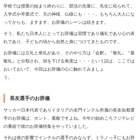
学校では授業の始まり終わりに、部活の先輩に、先生に叱られて、
入学式や卒業式で、天の神様、仏様にも・・・。もちろん大人にな
ってからも、ますます、お辞儀のシーンは続きます。
そう、私たち日本人にとってお辞儀は習慣であり儀礼であり心の表
れであり、子どもの頃から自然と身につけてきたものです。
お辞儀には立礼と座礼があり、そのやり方は『会釈』『敬礼』『最
敬礼』と分類され、頭を下げる角度は・・・という話は、ここでは
おいておいて、今回はお辞儀の心に触れてみましょ
う
長友選手のお辞儀
サッカー日本代表でありイタリアの名門インテル所属の長友佑都選
手のお辞儀は、ホント、素敵ですよね。今年の始めごろフジテレビ
の番組で彼のお辞儀特集をやっていました。
それは彼の影響でインテルの選手のみならず、ミラノっ子にもお辞