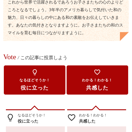
これから世界で活躍されるであろうお子さまたちの心のよりど
ころとなるでしょう。3年半のアメリカ暮らしで気付いた和の
魅力、日々の暮らしの中にある和の素敵をお伝えしていきま
す。あなたの気付きとなりますように。お子さまたちの和のス
マイルを育む毎日につながりますように。
Vote
/
この記事に投票しよう
lightbulb_outline
favorite_border
なるほどそうか！
わかる！わかる！
役に立った
共感した
なるほどそうか！
わかる！わかる！
lightbulb_outline
favorite_border
役に立った
共感した