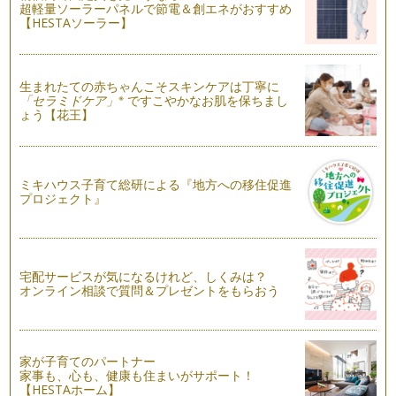
ると、神社で目に…
超軽量ソーラーパネルで節電＆創エネがおすすめ
【HESTAソーラー】
和のフィットネス
天高く馬肥ゆる秋。 ９月から１０月にかけて、園や学校、地
域や職場、さまざ…
生まれたての赤ちゃんこそスキンケアは丁寧に
※
「セラミドケア」
ですこやかなお肌を保ちまし
お辞儀
ょう【花王】
幼少の頃、『こんにちは』『ありがとう』『ごめんなさい』と
ペコッとお辞儀を教えられたのを最初…
ミキハウス子育て総研による『地方への移住促進
プロジェクト』
宅配サービスが気になるけれど、しくみは？
オンライン相談で質問＆プレゼントをもらおう
家が子育てのパートナー
家事も、心も、健康も住まいがサポート！
【HESTAホーム】