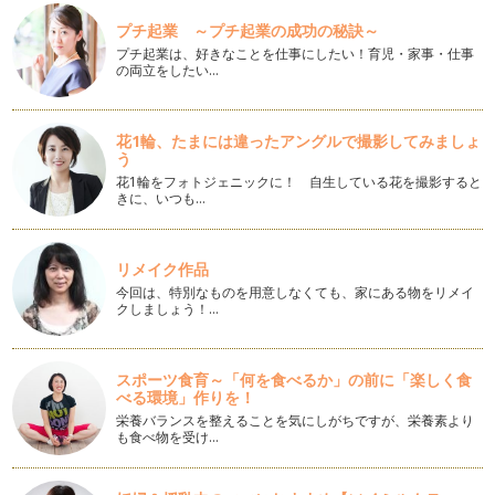
プチ起業 ～プチ起業の成功の秘訣～
こどもの日
プチ起業は、好きなことを仕事にしたい！育児・家事・仕事
５月５日は『端午の節句』五月人形や兜を出し、鯉のぼりを立
の両立をしたい…
て、菖蒲を飾り、柏餅やちまきを食べ…
和菓子
花1輪、たまには違ったアングルで撮影してみましょ
移ろう季節を感じさせてくれるのは自然界のものだけではあり
う
ません。人間が生みだした和菓子もま…
花1輪をフォトジェニックに！ 自生している花を撮影すると
きに、いつも…
さくら
名ばかりの寒い立春も三寒四温の春分も七十二候の『櫻始開
（さくらはじめてひらく）』も過ぎ、い…
リメイク作品
今回は、特別なものを用意しなくても、家にある物をリメイ
昔の遊び
クしましょう！…
皆さまが初めて出合った遊びは何ですか？好きだった遊びは何
だったでしょう？ 昭和４０…
スポーツ食育～「何を食べるか」の前に「楽しく食
ひなまつり
べる環境」作りを！
３月弥生は『桃の節句』、ひなまつり！女の子の健やかな成長
を祝うおまつりですね。女の子がいる…
栄養バランスを整えることを気にしがちですが、栄養素より
も食べ物を受け…
おりがみ
『おりがみ』って素晴らしいと思いませんか？！遊びであり、