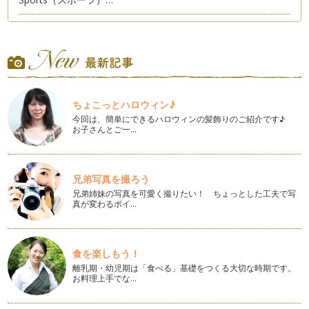
日本一の山と湖
日本一高い山、富士山。そして日本一大きい湖、琵琶湖。 …
祇園祭り
コンコンチキチン、コンチキチン♪ ７月に入って京の町は祇園
祭りモード全開です。祇園…
ちょこっとハロウィン♪
今回は、簡単にできるハロウィンの髪飾りのご紹介です♪
たなばた（七夕・棚機）
お子さんとご一…
むかしむかし、天の川のほとりに織姫という娘がいました。織
姫は機織りが大変上手で、…
日本人の美しい立ち居振る舞い
兄弟写真を撮ろう
『江戸しぐさ』ってお聞きになったことありますか？ １０年
兄弟姉妹の写真を可愛く撮りたい！ ちょっとした工夫で写
ほど前から公共広告機構が江…
真が変わるポイ…
能
能というと、堅苦しい、難しそう、眠ってしまいそう、敷居
が高…
食を楽しもう！
離乳期・幼児期は「食べる」基礎をつくる大切な時期です。
お料理上手でな…
着物事始め
着物っていいですよね。季節感を楽しんだり、礼節や遊び心を
盛り込んだり、母や祖母から受け継ぐ…