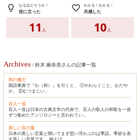
なるほどそうか！
わかる！わかる！
lightbulb_outline
favorite_border
役に立った
共感した
11
10
人
人
Archives
/
鈴木 麻奈美さんの記事一覧
和の魅力
国語事典で『わ（和）』を引くと、 ①やわらぐこと。おだや
か。 ②むつまじい…
百人一首
百人一首は日本の古典文学の代表で、百人の歌人の和歌を一首
ずつ集めたアンソロジーと言われてい…
美しい言の葉
日本の美しい言葉と聞いてまず思い浮かぶのは季語。季節を表
す美しい言葉です。 例えば…