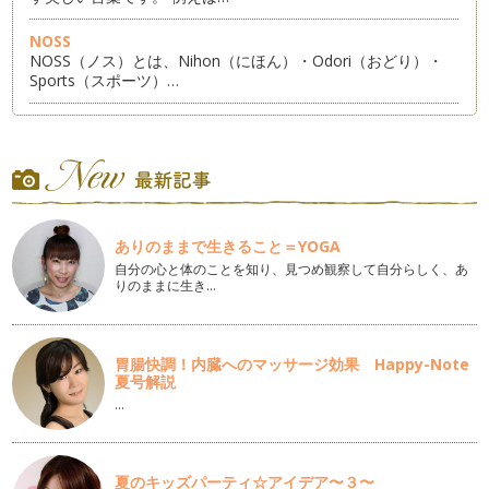
NOSS
NOSS（ノス）とは、Nihon（にほん）・Odori（おどり）・
Sports（スポーツ）…
日本一の山と湖
日本一高い山、富士山。そして日本一大きい湖、琵琶湖。 …
祇園祭り
コンコンチキチン、コンチキチン♪ ７月に入って京の町は祇園
祭りモード全開です。祇園…
ありのままで生きること＝YOGA
自分の心と体のことを知り、見つめ観察して自分らしく、あ
たなばた（七夕・棚機）
りのままに生き…
むかしむかし、天の川のほとりに織姫という娘がいました。織
姫は機織りが大変上手で、…
日本人の美しい立ち居振る舞い
胃腸快調！内臓へのマッサージ効果 Happy-Note
『江戸しぐさ』ってお聞きになったことありますか？ １０年
夏号解説
ほど前から公共広告機構が江…
…
能
能というと、堅苦しい、難しそう、眠ってしまいそう、敷居
が高…
夏のキッズパーティ☆アイデア〜３〜