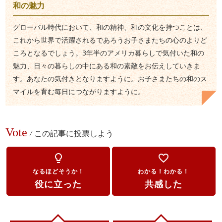
和の魅力
グローバル時代において、和の精神、和の文化を持つことは、
これから世界で活躍されるであろうお子さまたちの心のよりど
ころとなるでしょう。3年半のアメリカ暮らしで気付いた和の
魅力、日々の暮らしの中にある和の素敵をお伝えしていきま
す。あなたの気付きとなりますように。お子さまたちの和のス
マイルを育む毎日につながりますように。
Vote
/
この記事に投票しよう
lightbulb_outline
favorite_border
なるほどそうか！
わかる！わかる！
役に立った
共感した