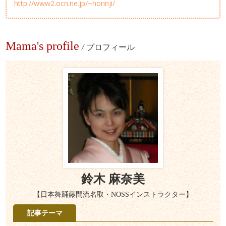
http://www2.ocn.ne.jp/~horinji/
Mama's profile
/
プロフィール
鈴木 麻奈美
【日本舞踊藤間流名取・NOSSインストラクター】
記事テーマ