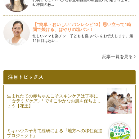
を祝うおまつりですね。女の子がいる…
幼稚園の教…
おりがみ
『おりがみ』って素晴らしいと思いませんか？！遊びであり、
【"簡単・おいしい"パンレシピ12】思い立って1時
芸術であり、文化であるの…
間で焼ける、はやりの塩パン！
忙しいママも楽チン、子どもも喜ぶパンをお伝えします。第
和の暦
11回目は思い…
和の文化や日本の伝統行事を語る時、切っても切れないのが旧
暦といわれる和の暦ですね。 …
記事一覧を見る
お正月行事の伝承
早くも鏡開きとなりましたが、皆様、お正月をいかがお過ごし
になられたでしょう？お正月は子ども…
和の宗教
日本の多くのママたちは、新しい命を授かったら、神社で腹帯
生まれたての赤ちゃんこそスキンケアは丁寧に
をもらい、 『天の神様、仏…
※
「セラミドケア」
ですこやかなお肌を保ちまし
ょう【花王】
日本舞踊
お子さまの習い事に日本舞踊はいかがですか？ 和のリ…
紅葉
ミキハウス子育て総研による『地方への移住促進
紅葉は日本文化！ と、渡米するまでは、勝手に思い込んでい
プロジェクト』