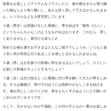
祝着をお直ししてアイテムをプラスしたり、親や親せきから受け継
いだ物ならより有り難いし、友人も快く貸して下さるかもしれませ
ん。レンタルなども大変充実しています。
３歳（男女）は肩揚げをした着物に、帯を結ばず『被布（ひふ）』
というちゃんちゃんこのようなものをはおります。これなら、苦し
くありませんし、着付けも楽らく♪
初めてお袖を通すお子さまはどんなご様子でしょうか。いつもと違
う衣に何か特別な日であることを感じとるかもしれませんね。
５歳（男）はお宮参りの初着に袴を足せばよいでしょう。りりしい
お姿に大和魂がキュンとするでしょう！
７歳（女）は付け紐をとった着物に付け帯を解いて大人の帯をしめ
る。すそは腰揚げ、帯の下のほうには色鮮やかなしごきを結びま
す。魂を内にしっかりとどめ、身をもちくずさぬようにとの願いが
こめられているそうです。
そして、欠かせないのが千歳飴。この日の子どもの一番のお楽しみ