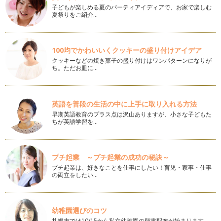
子どもが楽しめる夏のパーティアイディアで、お家で楽しむ
夏祭りをご紹介…
着物事始め
着物っていいですよね。季節感を楽しんだり、礼節や遊び心を
盛り込んだり、母や祖母から受け継ぐ…
100均でかわいいくクッキーの盛り付けアイデア
こどもの日
クッキーなどの焼き菓子の盛り付けはワンパターンになりが
５月５日は『端午の節句』五月人形や兜を出し、鯉のぼりを立
ち。ただお皿に…
て、菖蒲を飾り、柏餅やちまきを食べ…
和菓子
移ろう季節を感じさせてくれるのは自然界のものだけではあり
英語を普段の生活の中に上手に取り入れる方法
ません。人間が生みだした和菓子もま…
早期英語教育のプラス点は沢山ありますが、小さな子どもた
ちが英語学習を…
さくら
名ばかりの寒い立春も三寒四温の春分も七十二候の『櫻始開
（さくらはじめてひらく）』も過ぎ、い…
プチ起業 ～プチ起業の成功の秘訣～
プチ起業は、好きなことを仕事にしたい！育児・家事・仕事
昔の遊び
の両立をしたい…
皆さまが初めて出合った遊びは何ですか？好きだった遊びは何
だったでしょう？ 昭和４０…
ひなまつり
幼稚園選びのコツ
３月弥生は『桃の節句』、ひなまつり！女の子の健やかな成長
札幌市では10/15から私立幼稚園の願書配布が始まります。