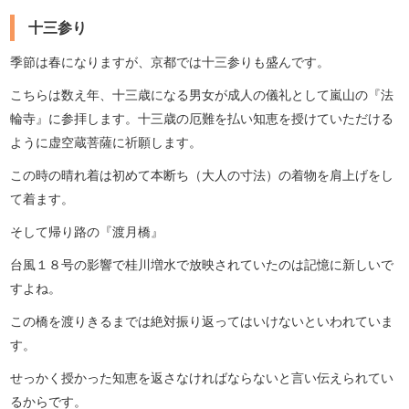
十三参り
季節は春になりますが、京都では十三参りも盛んです。
こちらは数え年、十三歳になる男女が成人の儀礼として嵐山の『法
輪寺』に参拝します。十三歳の厄難を払い知恵を授けていただける
ように虚空蔵菩薩に祈願します。
この時の晴れ着は初めて本断ち（大人の寸法）の着物を肩上げをし
て着ます。
そして帰り路の『渡月橋』
台風１８号の影響で桂川増水で放映されていたのは記憶に新しいで
すよね。
この橋を渡りきるまでは絶対振り返ってはいけないといわれていま
す。
せっかく授かった知恵を返さなければならないと言い伝えられてい
るからです。