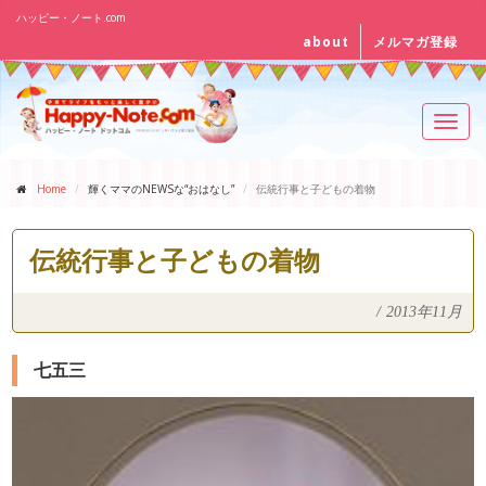
ハッピー・ノート.com
about
メルマガ登録
Toggl
navig
Home
輝くママのNEWSな“おはなし”
伝統行事と子どもの着物
伝統行事と子どもの着物
/
2013年11月
七五三