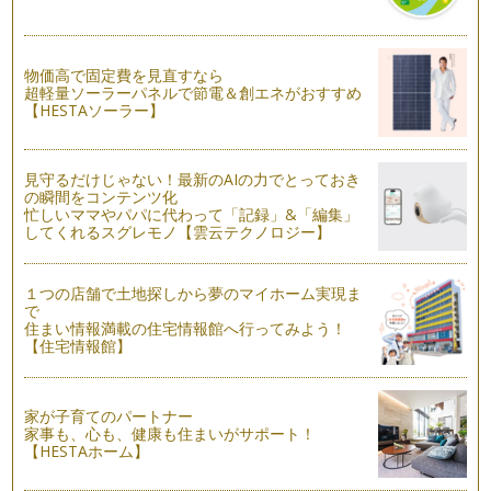
た私・・・ …
伝統行事と子どもの着物
七＋五＋三＝十五 そう、十五日は七五三。１１月の休日にな
物価高で固定費を見直すなら
ると、神社で目に…
超軽量ソーラーパネルで節電＆創エネがおすすめ
【HESTAソーラー】
和のフィットネス
天高く馬肥ゆる秋。 ９月から１０月にかけて、園や学校、地
域や職場、さまざ…
見守るだけじゃない！最新のAIの力でとっておき
の瞬間をコンテンツ化
忙しいママやパパに代わって「記録」&「編集」
お辞儀
してくれるスグレモノ【雲云テクノロジー】
幼少の頃、『こんにちは』『ありがとう』『ごめんなさい』と
ペコッとお辞儀を教えられたのを最初…
１つの店舗で土地探しから夢のマイホーム実現ま
で
住まい情報満載の住宅情報館へ行ってみよう！
【住宅情報館】
家が子育てのパートナー
家事も、心も、健康も住まいがサポート！
【HESTAホーム】