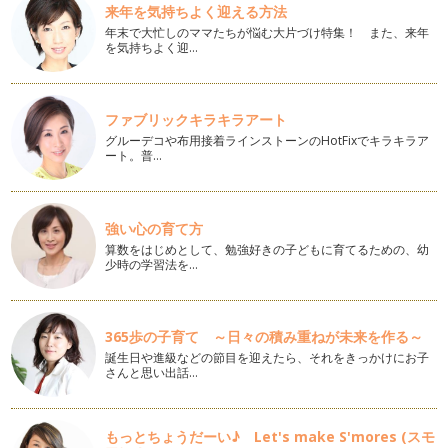
が高…
来年を気持ちよく迎える方法
年末で大忙しのママたちが悩む大片づけ特集！ また、来年
を気持ちよく迎…
着物事始め
着物っていいですよね。季節感を楽しんだり、礼節や遊び心を
盛り込んだり、母や祖母から受け継ぐ…
ファブリックキラキラアート
こどもの日
グルーデコや布用接着ラインストーンのHotFixでキラキラア
５月５日は『端午の節句』五月人形や兜を出し、鯉のぼりを立
ート。普…
て、菖蒲を飾り、柏餅やちまきを食べ…
和菓子
移ろう季節を感じさせてくれるのは自然界のものだけではあり
強い心の育て方
ません。人間が生みだした和菓子もま…
算数をはじめとして、勉強好きの子どもに育てるための、幼
少時の学習法を…
さくら
名ばかりの寒い立春も三寒四温の春分も七十二候の『櫻始開
（さくらはじめてひらく）』も過ぎ、い…
365歩の子育て ～日々の積み重ねが未来を作る～
誕生日や進級などの節目を迎えたら、それをきっかけにお子
昔の遊び
さんと思い出話…
皆さまが初めて出合った遊びは何ですか？好きだった遊びは何
だったでしょう？ 昭和４０…
もっとちょうだーい♪ Let's make S'mores (スモ
ひなまつり