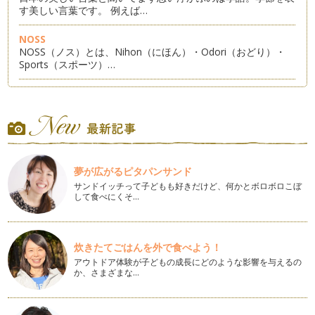
す美しい言葉です。 例えば…
NOSS
NOSS（ノス）とは、Nihon（にほん）・Odori（おどり）・
Sports（スポーツ）…
日本一の山と湖
日本一高い山、富士山。そして日本一大きい湖、琵琶湖。 …
祇園祭り
コンコンチキチン、コンチキチン♪ ７月に入って京の町は祇園
祭りモード全開です。祇園…
夢が広がるピタパンサンド
サンドイッチって子どもも好きだけど、何かとボロボロこぼ
たなばた（七夕・棚機）
して食べにくそ…
むかしむかし、天の川のほとりに織姫という娘がいました。織
姫は機織りが大変上手で、…
日本人の美しい立ち居振る舞い
炊きたてごはんを外で食べよう！
『江戸しぐさ』ってお聞きになったことありますか？ １０年
アウトドア体験が子どもの成長にどのような影響を与えるの
ほど前から公共広告機構が江…
か、さまざまな…
能
能というと、堅苦しい、難しそう、眠ってしまいそう、敷居