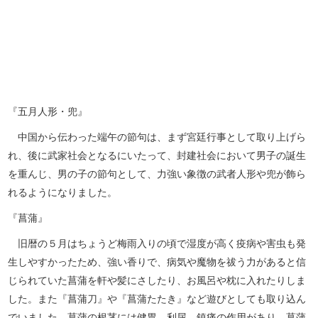
『五月人形・兜』
中国から伝わった端午の節句は、まず宮廷行事として取り上げら
れ、後に武家社会となるにいたって、封建社会において男子の誕生
を重んじ、男の子の節句として、力強い象徴の武者人形や兜が飾ら
れるようになりました。
『菖蒲』
旧暦の５月はちょうど梅雨入りの頃で湿度が高く疫病や害虫も発
生しやすかったため、強い香りで、病気や魔物を祓う力があると信
じられていた菖蒲を軒や髪にさしたり、お風呂や枕に入れたりしま
した。また『菖蒲刀』や『菖蒲たたき』など遊びとしても取り込ん
でいました。菖蒲の根茎には健胃、利尿、鎮痛の作用があり、菖蒲