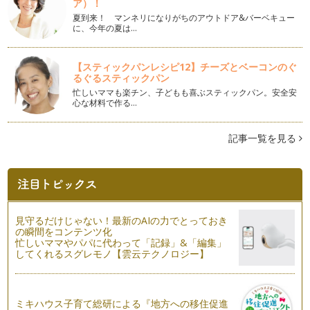
ア）！
３月弥生は『桃の節句』、ひなまつり！女の子の健やかな成長
を祝うおまつりですね。女の子がいる…
夏到来！ マンネリになりがちのアウトドア&バーベキュー
に、今年の夏は…
おりがみ
『おりがみ』って素晴らしいと思いませんか？！遊びであり、
【スティックパンレシピ12】チーズとベーコンのぐ
芸術であり、文化であるの…
るぐるスティックパン
忙しいママも楽チン、子どもも喜ぶスティックパン。安全安
和の暦
心な材料で作る…
和の文化や日本の伝統行事を語る時、切っても切れないのが旧
暦といわれる和の暦ですね。 …
記事一覧を見る
お正月行事の伝承
早くも鏡開きとなりましたが、皆様、お正月をいかがお過ごし
になられたでしょう？お正月は子ども…
和の宗教
日本の多くのママたちは、新しい命を授かったら、神社で腹帯
見守るだけじゃない！最新のAIの力でとっておき
をもらい、 『天の神様、仏…
の瞬間をコンテンツ化
忙しいママやパパに代わって「記録」&「編集」
してくれるスグレモノ【雲云テクノロジー】
日本舞踊
お子さまの習い事に日本舞踊はいかがですか？ 和のリ…
紅葉
ミキハウス子育て総研による『地方への移住促進