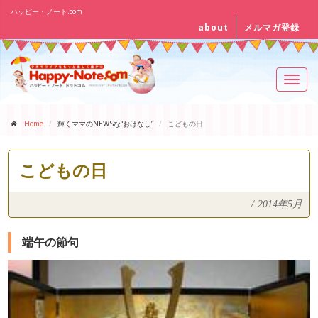
ハッピー・ノート.com
about
メルマガ登録
Toggl
navig
Home
輝くママのNEWSな“おはなし”
こどもの日
こどもの日
/
2014年5月
端午の節句