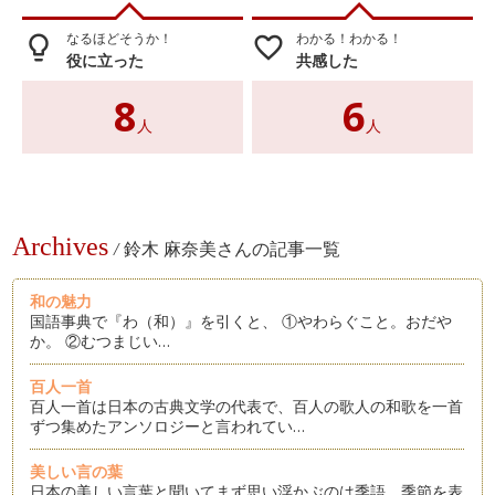
なるほどそうか！
わかる！わかる！
lightbulb_outline
favorite_border
役に立った
共感した
8
6
人
人
Archives
/
鈴木 麻奈美さんの記事一覧
和の魅力
国語事典で『わ（和）』を引くと、 ①やわらぐこと。おだや
か。 ②むつまじい…
百人一首
百人一首は日本の古典文学の代表で、百人の歌人の和歌を一首
ずつ集めたアンソロジーと言われてい…
美しい言の葉
日本の美しい言葉と聞いてまず思い浮かぶのは季語。季節を表