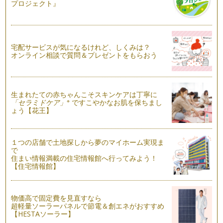
紅葉は日本文化！ と、渡米するまでは、勝手に思い込んでい
プロジェクト』
た私・・・ …
伝統行事と子どもの着物
七＋五＋三＝十五 そう、十五日は七五三。１１月の休日にな
宅配サービスが気になるけれど、しくみは？
ると、神社で目に…
オンライン相談で質問＆プレゼントをもらおう
和のフィットネス
天高く馬肥ゆる秋。 ９月から１０月にかけて、園や学校、地
域や職場、さまざ…
生まれたての赤ちゃんこそスキンケアは丁寧に
※
「セラミドケア」
ですこやかなお肌を保ちまし
お辞儀
ょう【花王】
幼少の頃、『こんにちは』『ありがとう』『ごめんなさい』と
ペコッとお辞儀を教えられたのを最初…
１つの店舗で土地探しから夢のマイホーム実現ま
で
住まい情報満載の住宅情報館へ行ってみよう！
【住宅情報館】
物価高で固定費を見直すなら
超軽量ソーラーパネルで節電＆創エネがおすすめ
【HESTAソーラー】