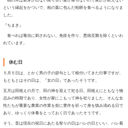
という縁起をかついで、柏の葉に包んだ柏餅を食べるようになりま
した。
『ちまき』
食べれば毒虫に刺されない。免疫を作り、悪病災難を除くといわ
れています。
休む日
５月５日は、とかく男の子の節句として根付いてきた行事ですが、
もともとはその日は、『女の日』であったそうです。
五月は田植えの月で、田の神を迎えて祀る日。田植えにともなう物
忌みの時期であり、女性が家にこもって神を祀りました。そんな女
性たちが重要な農業の作業を前に豊作を祈って身を慎み清める日で
あり、ゆっくり休養をとっておく日であったそうです。
そう。昔は現在の祝日にあたる祭りの日はハレの日といい、ハレ着