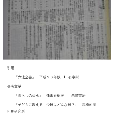
引用
『六法全書』 平成２６年版 Ⅰ 有斐閣
参考文献
『暮らしの伝承』 蒲田春樹著 朱鷺書房
『子どもに教える 今日はどんな日？』 高橋司著
PHP研究所