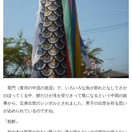
竜門（黄河の中流の急流）で、いろいろな魚が群れとなしてさか
のぼってくる中、鯉だけが滝を登りきって竜になるという中国の故
事から、立身出世のシンボルとされました。男子の出世を祈る思い
が込められているのですね。
『柏餅』
柏の木は新芽が出ない限り古い葉が落ちないので家計が絶えない