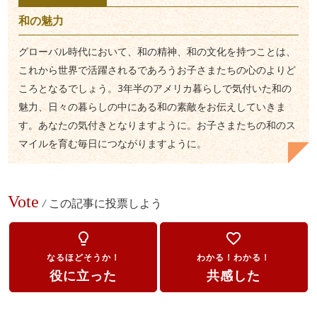
和の魅力
グローバル時代において、和の精神、和の文化を持つことは、
これから世界で活躍されるであろうお子さまたちの心のよりど
ころとなるでしょう。3年半のアメリカ暮らしで気付いた和の
魅力、日々の暮らしの中にある和の素敵をお伝えしていきま
す。あなたの気付きとなりますように。お子さまたちの和のス
マイルを育む毎日につながりますように。
Vote
/
この記事に投票しよう
lightbulb_outline
favorite_border
なるほどそうか！
わかる！わかる！
役に立った
共感した