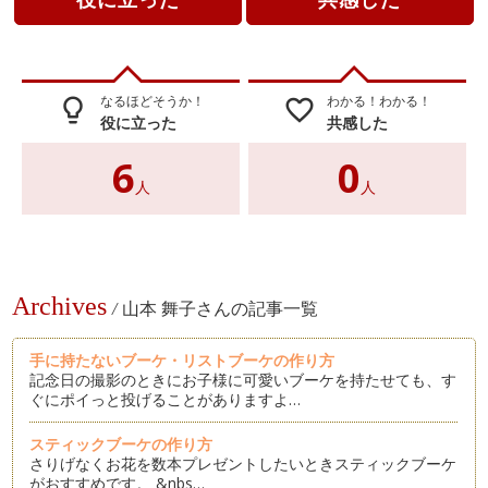
なるほどそうか！
わかる！わかる！
lightbulb_outline
favorite_border
役に立った
共感した
6
0
人
人
Archives
/
山本 舞子さんの記事一覧
手に持たないブーケ・リストブーケの作り方
記念日の撮影のときにお子様に可愛いブーケを持たせても、す
ぐにポイっと投げることがありますよ…
スティックブーケの作り方
さりげなくお花を数本プレゼントしたいときスティックブーケ
がおすすめです。 &nbs…