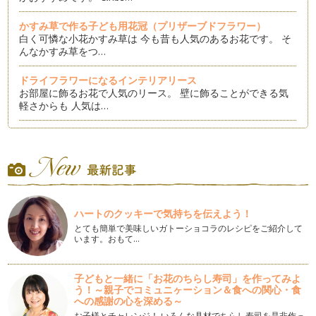
かすみ草で作る子ども用花冠（プリザーブドフラワー）
白く可憐な小花かすみ草は 今も昔も人気のあるお花です。 そ
んなかすみ草をつ…
ドライフラワーになるインテリアリース
お部屋に飾るお花で人気のリース。 壁に飾ることができる気
軽さからも 人気は…
子ども用ブーケの作り方①
アーティフィシャルフラワー（布のお花）で作る 子ども用ブ
ーケ。 今回はセン…
ヒマワリの花冠の作り方
夏のお花といえば「ヒマワリ」今回はヒマワリのフレッシュフ
ハートのクッキーで気持ちを伝えよう！
ラワー（生花）を使用して夏らしい花…
とても簡単で美味しいガトーショコラのレシピをご紹介して
います。おもて…
梅雨の時期のプリザーブドフラワーのお手入れ方法
最近は花屋さんなどで見かけることが多くなったプリザーブド
フラワー。ご存知の方もいらっしゃる…
子どもと一緒に「お花のちらし寿司」を作ってみよ
う！～親子でコミュニヶーション＆食への関心・食
花言葉と一緒に贈るお祝いのお花
への感謝の心を深める～
ご出産お祝い ご結婚お祝い 新築お祝い など…
お子様とチャレンジ！ いろんな具材でちらし寿司を是非作っ