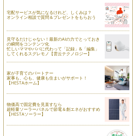
たくさんの木の実やコットンだけを集めて作る冬のリース。
たっぷりの木の実が可愛いリ…
宅配サービスが気になるけれど、しくみは？
オンライン相談で質問＆プレゼントをもらおう
あじさいのボールブーケの作り方
…
お花付きリボンカチューシャの作り方
見守るだけじゃない！最新のAIの力でとっておき
…
の瞬間をコンテンツ化
忙しいママやパパに代わって「記録」&「編集」
してくれるスグレモノ【雲云テクノロジー】
葉っぱで作る秋のこども花冠
…
こどもの花冠の作り方
家が子育てのパートナー
…
家事も、心も、健康も住まいがサポート！
【HESTAホーム】
物価高で固定費を見直すなら
超軽量ソーラーパネルで節電＆創エネがおすすめ
【HESTAソーラー】