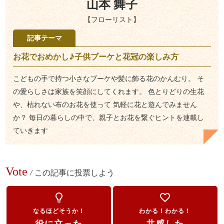
山本 舞子
【フローリスト】
記事テーマ
お花でおめかし♪子供ブーケと花冠の楽しみ方
こどもの手で持つ小さなブーケや髪に飾る花のかんむり。 そ
の愛らしさは家族を笑顔にしてくれます。 色とりどりの生花
や、枯れない布のお花を使って 気軽に花と遊んでみません
か？ 毎日の暮らしの中で、親子とお花を繋ぐヒントを連載し
ていきます
Vote
/
この記事に投票しよう
lightbulb_outline
favorite_border
なるほどそうか！
わかる！わかる！
役に立った
共感した