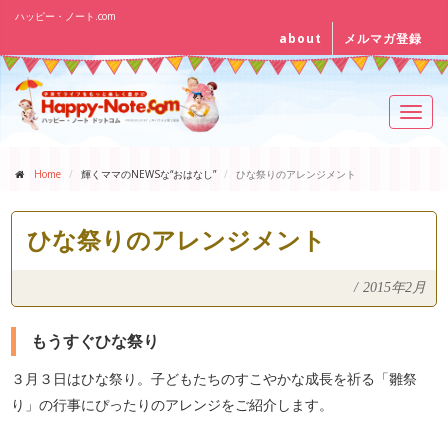
ハッピー・ノート.com
about
メルマガ登録
Toggl
navig
Home
輝くママのNEWSな“おはなし”
ひな祭りのアレンジメント
ひな祭りのアレンジメント
/
2015年2月
もうすぐひな祭り
３月３日はひな祭り。子どもたちのすこやかな成長を祈る「雛祭
り」の行事にぴったりのアレンジをご紹介します。