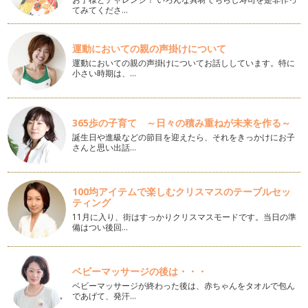
てみてくださ…
あじさいの子ども用ブーケの作り方
ジューンブライドの花嫁さまにも人気のお花、あじさい。 今
回はアーティフィシャルフラ…
運動においての親の声掛けについて
運動においての親の声掛けについてお話ししています。特に
小さい時期は、…
初夏のあじさいツリーの作り方
ツリーといえば冬のクリスマスツリーを連想しますが今回は初
夏のあじさいで作る爽やかなツリーを…
365歩の子育て ～日々の積み重ねが未来を作る～
お花のヘアバンドの作り方
誕生日や進級などの節目を迎えたら、それをきっかけにお子
女の子のお洒落にかかせないカチューシャや髪飾り。 今回は
さんと思い出話…
赤ちゃんにも優しく使える伸…
春色のアジサイリース
100均アイテムで楽しむクリスマスのテーブルセッ
お花をお家に飾りたい！と思っても小さなお子様がいると飾る
ティング
場所に悩んでしまう事もありますよね…
11月に入り、街はすっかりクリスマスモードです。当日の準
備はつい後回…
和風の手まりブーケの作り方
はんなり着物にもぴったりの「和風手まりブーケ」。 和紐の
取っ手がついているのでお子…
ベビーマッサージの後は・・・
ベビーマッサージが終わった後は、赤ちゃんをタオルで包ん
春色の子どもブーケと花冠
であげて、発汗…
黄色いポンポンのミモザや淡いピンクのお花。そんな春らしい