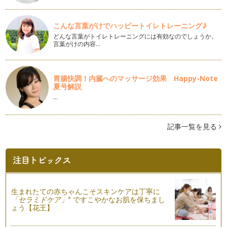
イメージのお花を束ねてブーケをつく…
さくら色の子ども用花冠の作り方
こんな言葉がけでハッピートイレトレーニング♪
お店には春物も並びそろそろ春らしい色の出番ですね。 今回
どんな言葉がトイレトレーニングには有効なのでしょうか。
は春らしいペールトーンで作…
言葉がけの内容…
ひな祭りのアレンジメント
３月３日はひな祭り。子どもたちのすこやかな成長を祈る「雛
胃腸快調！内臓へのマッサージ効果 Happy-Note
祭り」の行事にぴったりのアレンジを…
夏号解説
…
春を呼ぶミモザの子どもブーケ
春を告げるお花として親しまれているミモザ。 イタリアでは
３月８日を「ミモザの日」と…
記事一覧を見る
お庭のお花で簡単！親子で楽しむ一輪挿しの花飾り
寒い時期でもお庭で華やかに咲くパンジーやビオラ。今回はお
庭にある花を気軽にお部屋にも飾って…
お花屋さんごっこ
「大人になったら何になる？」 の質問に数多く聞かれる職業
生まれたての赤ちゃんこそスキンケアは丁寧に
のひとつ、 「お花…
※
「セラミドケア」
ですこやかなお肌を保ちまし
ょう【花王】
親子でお揃い。冬の親子リースの楽しみ方！