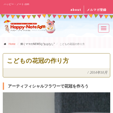
ハッピー・ノート.com
about
メルマガ登録
Toggl
navig
Home
輝くママのNEWSな“おはなし”
こどもの花冠の作り方
こどもの花冠の作り方
/
2014年10月
アーティフィシャルフラワーで花冠を作ろう