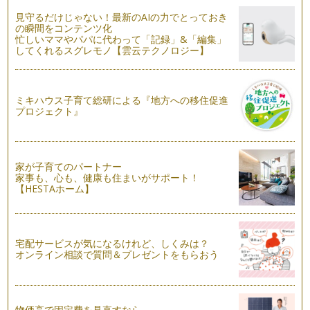
たっぷりの木の実が可愛いリ…
見守るだけじゃない！最新のAIの力でとっておき
の瞬間をコンテンツ化
あじさいのボールブーケの作り方
忙しいママやパパに代わって「記録」&「編集」
…
してくれるスグレモノ【雲云テクノロジー】
お花付きリボンカチューシャの作り方
…
ミキハウス子育て総研による『地方への移住促進
プロジェクト』
葉っぱで作る秋のこども花冠
…
こどもの花冠の作り方
家が子育てのパートナー
…
家事も、心も、健康も住まいがサポート！
【HESTAホーム】
宅配サービスが気になるけれど、しくみは？
オンライン相談で質問＆プレゼントをもらおう
物価高で固定費を見直すなら