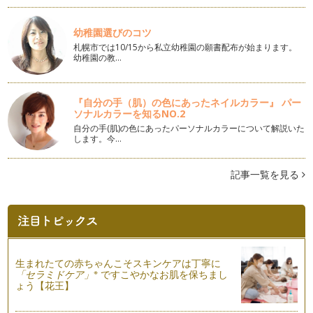
さくら色の子ども用花冠の作り方
幼稚園選びのコツ
お店には春物も並びそろそろ春らしい色の出番ですね。 今回
札幌市では10/15から私立幼稚園の願書配布が始まります。
は春らしいペールトーンで作…
幼稚園の教…
ひな祭りのアレンジメント
３月３日はひな祭り。子どもたちのすこやかな成長を祈る「雛
『自分の手（肌）の色にあったネイルカラー』 パー
祭り」の行事にぴったりのアレンジを…
ソナルカラーを知るNO.2
自分の手(肌)の色にあったパーソナルカラーについて解説いた
春を呼ぶミモザの子どもブーケ
します。今…
春を告げるお花として親しまれているミモザ。 イタリアでは
３月８日を「ミモザの日」と…
記事一覧を見る
お庭のお花で簡単！親子で楽しむ一輪挿しの花飾り
寒い時期でもお庭で華やかに咲くパンジーやビオラ。今回はお
庭にある花を気軽にお部屋にも飾って…
お花屋さんごっこ
「大人になったら何になる？」 の質問に数多く聞かれる職業
生まれたての赤ちゃんこそスキンケアは丁寧に
のひとつ、 「お花…
※
「セラミドケア」
ですこやかなお肌を保ちまし
ょう【花王】
親子でお揃い。冬の親子リースの楽しみ方！
たくさんの木の実やコットンだけを集めて作る冬のリース。