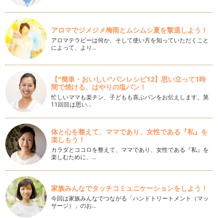
あじさいの子ども用ブーケの作り方
ジューンブライドの花嫁さまにも人気のお花、あじさい。 今
回はアーティフィシャルフラ…
アロマでジメジメ梅雨とムシムシ夏を撃退しよう！
アロマテラピーは何か、そして使い方を知っていただくこと
によって、より…
初夏のあじさいツリーの作り方
ツリーといえば冬のクリスマスツリーを連想しますが今回は初
夏のあじさいで作る爽やかなツリーを…
【"簡単・おいしい"パンレシピ12】思い立って1時
間で焼ける、はやりの塩パン！
お花のヘアバンドの作り方
女の子のお洒落にかかせないカチューシャや髪飾り。 今回は
忙しいママも楽チン、子どもも喜ぶパンをお伝えします。第
赤ちゃんにも優しく使える伸…
11回目は思い…
春色のアジサイリース
体と心を整えて、ママであり、女性である『私』を
お花をお家に飾りたい！と思っても小さなお子様がいると飾る
楽しもう！
場所に悩んでしまう事もありますよね…
カラダとココロを整えて、ママであり、女性である『私』を
楽しむために、…
和風の手まりブーケの作り方
はんなり着物にもぴったりの「和風手まりブーケ」。 和紐の
取っ手がついているのでお子…
家族みんなでタッチコミュニケーションをしよう！
今回は家族みんなでつながる「ハンドトリートメント（マッ
春色の子どもブーケと花冠
サージ）」のお…
黄色いポンポンのミモザや淡いピンクのお花。そんな春らしい
イメージのお花を束ねてブーケをつく…