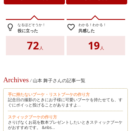
なるほどそうか！
わかる！わかる！
lightbulb_outline
favorite_border
役に立った
共感した
72
19
人
人
Archives
/
山本 舞子さんの記事一覧
手に持たないブーケ・リストブーケの作り方
記念日の撮影のときにお子様に可愛いブーケを持たせても、す
ぐにポイっと投げることがありますよ…
スティックブーケの作り方
さりげなくお花を数本プレゼントしたいときスティックブーケ
がおすすめです。 &nbs…