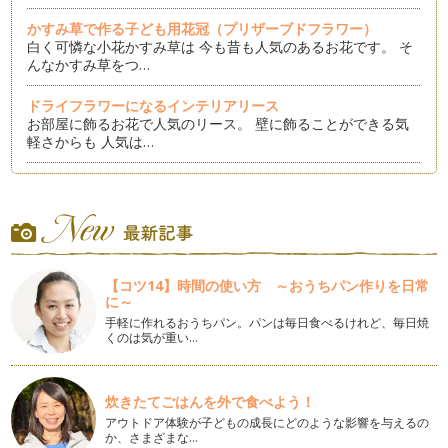
かすみ草で作る子ども用花冠（プリザーブドフラワー）
白く可憐な小花かすみ草は 今も昔も人気のあるお花です。 そ
んなかすみ草をつ…
ドライフラワーになるインテリアリース
お部屋に飾るお花で人気のリース。 壁に飾ることができる気
軽さからも 人気は…
子ども用ブーケの作り方①
アーティフィシャルフラワー（布のお花）で作る 子ども用ブ
ーケ。 今回はセン…
ヒマワリの花冠の作り方
夏のお花といえば「ヒマワリ」今回はヒマワリのフレッシュフ
【コツ14】時間の使い方 ～おうちパン作りを日常
ラワー（生花）を使用して夏らしい花…
に～
手軽に作れるおうちパン。パンは毎日食べるけれど、毎日焼
梅雨の時期のプリザーブドフラワーのお手入れ方法
くのは気が重い…
最近は花屋さんなどで見かけることが多くなったプリザーブド
フラワー。ご存知の方もいらっしゃる…
炊きたてごはんを外で食べよう！
花言葉と一緒に贈るお祝いのお花
アウトドア体験が子どもの成長にどのような影響を与えるの
ご出産お祝い ご結婚お祝い 新築お祝い など…
か、さまざまな…