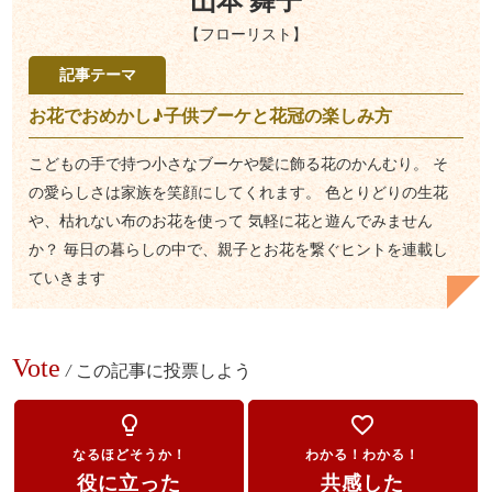
山本 舞子
【フローリスト】
記事テーマ
お花でおめかし♪子供ブーケと花冠の楽しみ方
こどもの手で持つ小さなブーケや髪に飾る花のかんむり。 そ
の愛らしさは家族を笑顔にしてくれます。 色とりどりの生花
や、枯れない布のお花を使って 気軽に花と遊んでみません
か？ 毎日の暮らしの中で、親子とお花を繋ぐヒントを連載し
ていきます
Vote
/
この記事に投票しよう
lightbulb_outline
favorite_border
なるほどそうか！
わかる！わかる！
役に立った
共感した