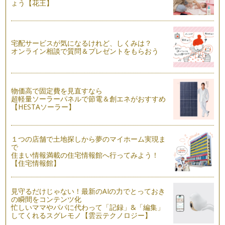
ょう【花王】
…
こどもの花冠の作り方
…
宅配サービスが気になるけれど、しくみは？
オンライン相談で質問＆プレゼントをもらおう
物価高で固定費を見直すなら
超軽量ソーラーパネルで節電＆創エネがおすすめ
【HESTAソーラー】
１つの店舗で土地探しから夢のマイホーム実現ま
で
住まい情報満載の住宅情報館へ行ってみよう！
【住宅情報館】
見守るだけじゃない！最新のAIの力でとっておき
の瞬間をコンテンツ化
忙しいママやパパに代わって「記録」&「編集」
してくれるスグレモノ【雲云テクノロジー】