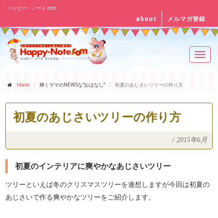
ハッピー・ノート.com
about
メルマガ登録
Toggl
navig
Home
輝くママのNEWSな“おはなし”
初夏のあじさいツリーの作り方
初夏のあじさいツリーの作り方
/
2015年6月
初夏のインテリアに爽やかなあじさいツリー
ツリーといえば冬のクリスマスツリーを連想しますが今回は初夏の
あじさいで作る爽やかなツリーをご紹介します。