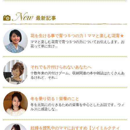
子ども用ブーケの作り方①
アーティフィシャルフラワー（布のお花）で作る 子ども用ブ
ーケ。 今回はセン…
ヒマワリの花冠の作り方
夏のお花といえば「ヒマワリ」今回はヒマワリのフレッシュフ
花を生ける事で育つ５つの力！ママと楽しむ花育★
ラワー（生花）を使用して夏らしい花…
ママと楽しむ花育で育つ５つの力についてお伝えします。お
花って単に生け…
梅雨の時期のプリザーブドフラワーのお手入れ方法
最近は花屋さんなどで見かけることが多くなったプリザーブド
フラワー。ご存知の方もいらっしゃる…
それでも片付けられないあなたへ
花言葉と一緒に贈るお祝いのお花
十数年来の片付けブーム。収納関連の本や雑誌はたくさんあ
ご出産お祝い ご結婚お祝い 新築お祝い など…
るけれど、それ…
あじさいの子ども用ブーケの作り方
ジューンブライドの花嫁さまにも人気のお花、あじさい。 今
回はアーティフィシャルフラ…
冬を乗り切る！栄養のこと
冬を元気にのりきるための栄養を中心としたお話です。ウィ
ルスに感染しな…
初夏のあじさいツリーの作り方
ツリーといえば冬のクリスマスツリーを連想しますが今回は初
夏のあじさいで作る爽やかなツリーを…
妊婦＆授乳中のママにおすすめ【ソイミルクティ