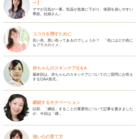
お花のヘアバンドの作り方
ー】
女の子のお洒落にかかせないカチューシャや髪飾り。 今回は
ママが元気が一番。気温が急激に下がり、体調を崩しやすい
赤ちゃんにも優しく使える伸…
季節。妊婦さん…
春色のアジサイリース
お花をお家に飾りたい！と思っても小さなお子様がいると飾る
ココロを潤すために
場所に悩んでしまう事もありますよね…
良い色、悪い色ってあるのでしょうか？ 「色にはどの色に
もプラスのイメ…
和風の手まりブーケの作り方
はんなり着物にもぴったりの「和風手まりブーケ」。 和紐の
取っ手がついているのでお子…
赤ちゃんのスキンケアQ＆A
春色の子どもブーケと花冠
最終回は、赤ちゃんのスキンケアについてのご質問にお答え
するQ&A形式…
黄色いポンポンのミモザや淡いピンクのお花。そんな春らしい
イメージのお花を束ねてブーケをつく…
さくら色の子ども用花冠の作り方
継続するモチベーション
お店には春物も並びそろそろ春らしい色の出番ですね。 今回
は春らしいペールトーンで作…
以前、「継続」することの重要性について記事を書きました
が、今回は「継…
ひな祭りのアレンジメント
３月３日はひな祭り。子どもたちのすこやかな成長を祈る「雛
祭り」の行事にぴったりのアレンジを…
強い心の育て方