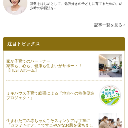
算数をはじめとして、勉強好きの子どもに育てるための、幼
春を呼ぶミモザの子どもブーケ
少時の学習法を…
春を告げるお花として親しまれているミモザ。 イタリアでは
３月８日を「ミモザの日」と…
記事一覧を見る
お庭のお花で簡単！親子で楽しむ一輪挿しの花飾り
寒い時期でもお庭で華やかに咲くパンジーやビオラ。今回はお
庭にある花を気軽にお部屋にも飾って…
お花屋さんごっこ
「大人になったら何になる？」 の質問に数多く聞かれる職業
のひとつ、 「お花…
家が子育てのパートナー
家事も、心も、健康も住まいがサポート！
【HESTAホーム】
親子でお揃い。冬の親子リースの楽しみ方！
たくさんの木の実やコットンだけを集めて作る冬のリース。
たっぷりの木の実が可愛いリ…
ミキハウス子育て総研による『地方への移住促進
あじさいのボールブーケの作り方
プロジェクト』
…
お花付きリボンカチューシャの作り方
…
生まれたての赤ちゃんこそスキンケアは丁寧に
※
「セラミドケア」
ですこやかなお肌を保ちまし
葉っぱで作る秋のこども花冠