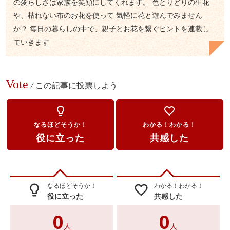
の愛らしさは家族を笑顔にしてくれます。 色とりどりの生花
や、枯れない布のお花を使って 気軽に花と遊んでみません
か？ 毎日の暮らしの中で、親子とお花を繋ぐヒントを連載し
ていきます
Vote
/
この記事に投票しよう
lightbulb_outline
favorite_border
なるほどそうか！
わかる！わかる！
役に立った
共感した
なるほどそうか！
わかる！わかる！
lightbulb_outline
favorite_border
役に立った
共感した
0
0
人
人