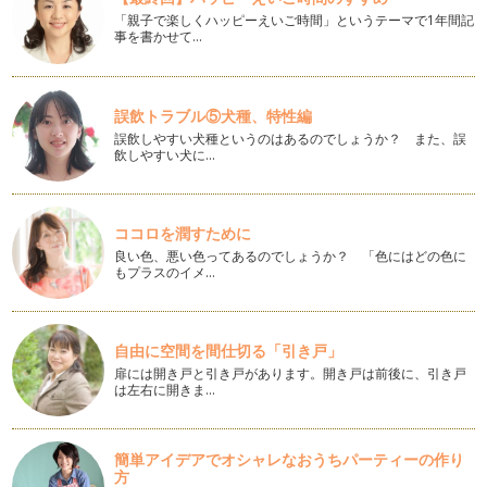
花言葉と一緒に贈るお祝いのお花
「親子で楽しくハッピーえいご時間」というテーマで1年間記
ご出産お祝い ご結婚お祝い 新築お祝い など…
事を書かせて…
あじさいの子ども用ブーケの作り方
ジューンブライドの花嫁さまにも人気のお花、あじさい。 今
回はアーティフィシャルフラ…
誤飲トラブル⑤犬種、特性編
誤飲しやすい犬種というのはあるのでしょうか？ また、誤
飲しやすい犬に…
初夏のあじさいツリーの作り方
ツリーといえば冬のクリスマスツリーを連想しますが今回は初
夏のあじさいで作る爽やかなツリーを…
ココロを潤すために
お花のヘアバンドの作り方
良い色、悪い色ってあるのでしょうか？ 「色にはどの色に
女の子のお洒落にかかせないカチューシャや髪飾り。 今回は
もプラスのイメ…
赤ちゃんにも優しく使える伸…
春色のアジサイリース
お花をお家に飾りたい！と思っても小さなお子様がいると飾る
自由に空間を間仕切る「引き戸」
場所に悩んでしまう事もありますよね…
扉には開き戸と引き戸があります。開き戸は前後に、引き戸
は左右に開きま…
和風の手まりブーケの作り方
はんなり着物にもぴったりの「和風手まりブーケ」。 和紐の
取っ手がついているのでお子…
簡単アイデアでオシャレなおうちパーティーの作り
方