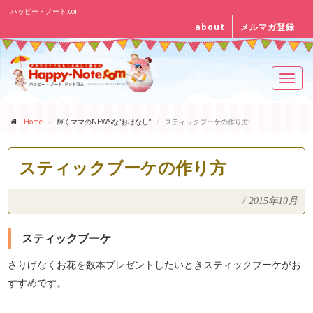
ハッピー・ノート.com
about
メルマガ登録
Toggl
navig
Home
輝くママのNEWSな“おはなし”
スティックブーケの作り方
スティックブーケの作り方
/
2015年10月
スティックブーケ
さりげなくお花を数本プレゼントしたいときスティックブーケがお
すすめです。