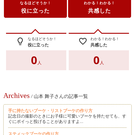
なるほどそうか！
わかる！わかる！
役に立った
共感した
なるほどそうか！
わかる！わかる！
lightbulb_outline
favorite_border
役に立った
共感した
0
0
人
人
Archives
/
山本 舞子さんの記事一覧
手に持たないブーケ・リストブーケの作り方
記念日の撮影のときにお子様に可愛いブーケを持たせても、す
ぐにポイっと投げることがありますよ…
スティックブーケの作り方