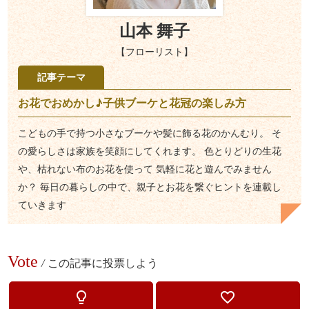
山本 舞子
【フローリスト】
記事テーマ
お花でおめかし♪子供ブーケと花冠の楽しみ方
こどもの手で持つ小さなブーケや髪に飾る花のかんむり。 そ
の愛らしさは家族を笑顔にしてくれます。 色とりどりの生花
や、枯れない布のお花を使って 気軽に花と遊んでみません
か？ 毎日の暮らしの中で、親子とお花を繋ぐヒントを連載し
ていきます
Vote
/
この記事に投票しよう
lightbulb_outline
favorite_border