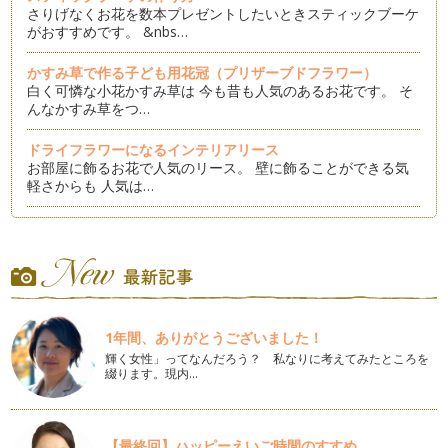
さりげなくお花を数本プレゼントしたいときスティックブーケ
がおすすめです。 &nbs…
かすみ草で作る子ども用花冠（プリザーブドフラワー）
白く可憐な小花かすみ草は 今も昔も人気のあるお花です。 そ
んなかすみ草をつ…
ドライフラワーになるインテリアリース
お部屋に飾るお花で人気のリース。 壁に飾ることができる気
軽さからも 人気は…
子ども用ブーケの作り方①
アーティフィシャルフラワー（布のお花）で作る 子ども用ブ
ーケ。 今回はセン…
ヒマワリの花冠の作り方
夏のお花といえば「ヒマワリ」今回はヒマワリのフレッシュフ
1年間、ありがとうございました！
ラワー（生花）を使用して夏らしい花…
輝く女性」ってなんだろう？ 私なりに考えてみたところを
綴ります。現内…
梅雨の時期のプリザーブドフラワーのお手入れ方法
最近は花屋さんなどで見かけることが多くなったプリザーブド
フラワー。ご存知の方もいらっしゃる…
【最終回】ハッピーえいご時間のすすめ