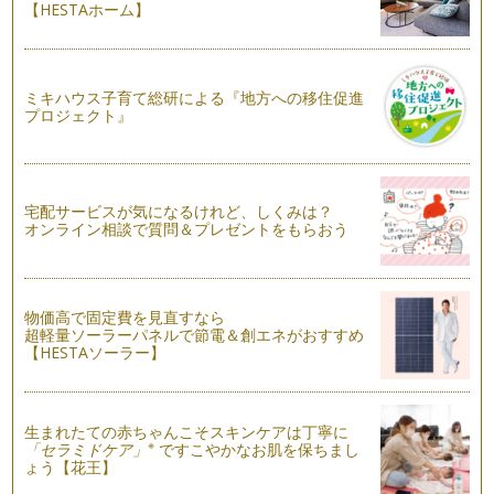
【HESTAホーム】
親子でお揃い。冬の親子リースの楽しみ方！
たくさんの木の実やコットンだけを集めて作る冬のリース。
たっぷりの木の実が可愛いリ…
ミキハウス子育て総研による『地方への移住促進
あじさいのボールブーケの作り方
プロジェクト』
…
お花付きリボンカチューシャの作り方
…
宅配サービスが気になるけれど、しくみは？
オンライン相談で質問＆プレゼントをもらおう
葉っぱで作る秋のこども花冠
…
こどもの花冠の作り方
物価高で固定費を見直すなら
…
超軽量ソーラーパネルで節電＆創エネがおすすめ
【HESTAソーラー】
生まれたての赤ちゃんこそスキンケアは丁寧に
※
「セラミドケア」
ですこやかなお肌を保ちまし
ょう【花王】