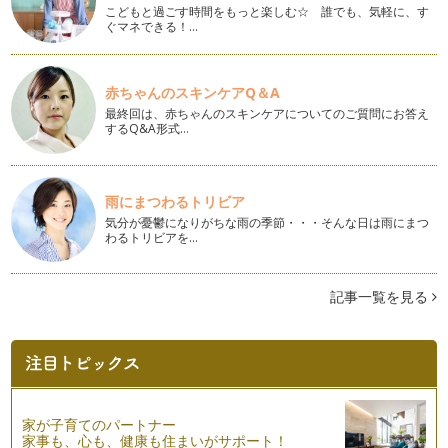
春色の子どもブーケと花冠
こどもと過ごす時間をもっと楽しむ☆ 誰でも、気軽に、す
黄色いポンポンのミモザや淡いピンクのお花。そんな春らしい
ぐマネできる！…
イメージのお花を束ねてブーケをつく…
さくら色の子ども用花冠の作り方
赤ちゃんのスキンケアQ＆A
お店には春物も並びそろそろ春らしい色の出番ですね。 今回
最終回は、赤ちゃんのスキンケアについてのご質問にお答え
は春らしいペールトーンで作…
するQ&A形式…
ひな祭りのアレンジメント
３月３日はひな祭り。子どもたちのすこやかな成長を祈る「雛
祭り」の行事にぴったりのアレンジを…
雨にまつわるトリビア
気分が憂鬱になりがちな雨の季節・・・そんな日は雨にまつ
春を呼ぶミモザの子どもブーケ
わるトリビアを…
春を告げるお花として親しまれているミモザ。 イタリアでは
３月８日を「ミモザの日」と…
記事一覧を見る
お庭のお花で簡単！親子で楽しむ一輪挿しの花飾り
寒い時期でもお庭で華やかに咲くパンジーやビオラ。今回はお
庭にある花を気軽にお部屋にも飾って…
お花屋さんごっこ
「大人になったら何になる？」 の質問に数多く聞かれる職業
家が子育てのパートナー
のひとつ、 「お花…
家事も、心も、健康も住まいがサポート！