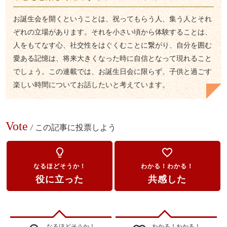
お誕生会を開くということは、祝ってもらう人、集う人とそれ
ぞれの立場があります。それを小さい頃から体験することは、
人をもてなす心、社交性をはぐくむことに繋がり、自分を囲む
愛ある記憶は、将来大きくなった時に自信となって現れること
でしょう。この連載では、お誕生日会に限らず、子供と過ごす
楽しい時間についてお話したいと考えています。
Vote
/
この記事に投票しよう
lightbulb_outline
favorite_border
なるほどそうか！
わかる！わかる！
役に立った
共感した
なるほどそうか！
わかる！わかる！