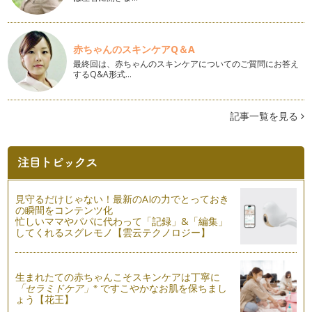
クリスマスパーティのアイデア４
私がお手伝いしているキッズパーティでは、子どもたちが楽し
める遊びやクラフトを用意して、特別…
赤ちゃんのスキンケアQ＆A
クリスマスパーティのアイデア ３
最終回は、赤ちゃんのスキンケアについてのご質問にお答え
キッズパーティの第二の主役（一番は、もちろん子ども☆）ケ
するQ&A形式…
ーキ！今回は、私がこれまでお手伝い…
クリスマスパーティのアイデア ２
記事一覧を見る
お家にもクリスマスツリーが飾られ、お友達とクリスマスパー
ティを開く方も多いのではないでしょ…
クリスマスパーティのアイデア １
みなさん、ハロウィーンは楽しみましたか？私は、家族と地元
のハロウィンイベントに参加してきま…
見守るだけじゃない！最新のAIの力でとっておき
の瞬間をコンテンツ化
忙しいママやパパに代わって「記録」&「編集」
ハロウィンを楽しもう！〜メニューアイデア〜
してくれるスグレモノ【雲云テクノロジー】
「Ｔｒｉｃｋ ｏｒ Ｔｒｅａｔ！」（お菓子をくれないとい
たずらするぞ！）といって、コスチュ…
ハロウィンを楽しもう！〜パーティアイデア〜
生まれたての赤ちゃんこそスキンケアは丁寧に
※
「セラミドケア」
ですこやかなお肌を保ちまし
１０月のイベントとして日本でも人気のハロウィン。お友達と
ょう【花王】
楽しんでいる方も多いと思います。今…