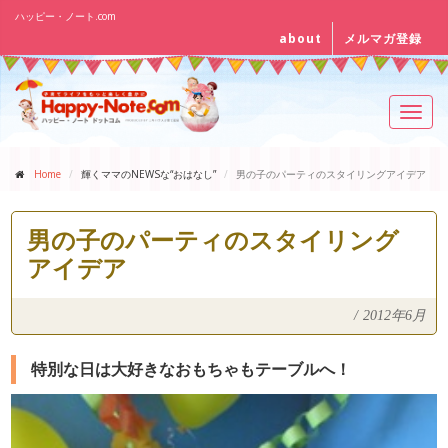
ハッピー・ノート.com
about
メルマガ登録
Toggl
navig
Home
輝くママのNEWSな“おはなし”
男の子のパーティのスタイリングアイデア
男の子のパーティのスタイリング
アイデア
/
2012年6月
特別な日は大好きなおもちゃもテーブルへ！