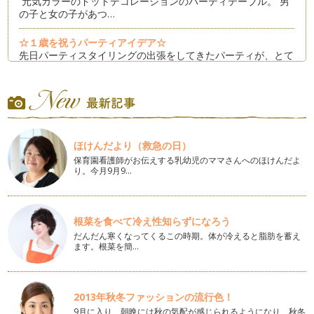
元気カラーのドットデコレーションのパーティテーブル。 男
の子と女の子があつ…
☆１歳を祝うパーティアイデア☆
先日パーティスタイリングの出張をしてきたパーティが、とて
も素敵だったのでみなさんにもシェア…
男の子のパーティのスタイリングアイデア
女の子と違って男の子は、テーブルコーディネートのかわい
さよ…
ほけんだより（救急の日）
☆キッズパーティのアイデア☆ファーストバースデー
保育園看護師がお伝えする乳幼児のママさんへのほけんだよ
この連載の最初に書いた記事は「ファーストバースデー〜１歳
り。今月9月9…
の誕生日〜」について書かせていただ…
キッズパーティのアイデア☆こどもの日
５月５日は「こどもの日」。 端午の節句とも呼ばれ、「鎧
根菜を食べて冷え性知らずになろう
兜」と「鯉のぼり」を飾り、男…
だんだん寒くなってくるこの時期。体が冷えると脂肪を蓄え
ます。根菜を簡…
キッズパーティのアイデア☆手作りガーランド☆
４月からスタートした子どものためのディプロマクラス
「Kid…
2013年秋冬ファッションの流行色！
子どもと楽しむパーティアイデア☆子どものお祝いする気持ち
9月に入り、朝晩には秋の気配が感じられるようになり、秋冬