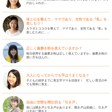
のおしゃれが…
小さい頃から、自分の誕生日を家族で祝っていた娘たちは、祖
父母や両親である私たちの誕生日には…
キッズパーティのアイデア☆招待状
体と心を整えて、ママであり、女性である『私』を
楽しもう！
お誕生会を開くと決まったら、是非おすすめしたいのは招待
状作…
カラダとココロを整えて、ママであり、女性である『私』を
楽しむために、…
キッズパーティのアイデア☆デコレーショングッズ
春が待ち遠しい今日この頃。 お子さまの卒入学（園）シーズ
ンで…
正しく歯磨き粉を使えていますか？
毎日使用する歯磨き粉は正しく使えていますか。歯磨き粉の
キッズパーティのアイデア☆子どもとお菓子作り
使い方をほんの…
キッズパーティの間に、子どもたちの遊びとしてカップケー
キの…
大人になってからでも字はうまくなる？
HAPPY BIRTHDAYのキャンドルの使い方
子どもの就学までに美文字ママを目指す！ 忙しい育児の中
みなさん、お誕生日のお祝いにとケーキにキャンドルを立てて
でも簡単に美文…
「Happy Birthday t…
キッズパーティのテーブルを楽しくするアイデア
アニヴァーサリー・プランナー辰元草子です。 ミキハウス子
自由に空間を間仕切る「引き戸」
育て総研「輝くママ」に認定…
扉には開き戸と引き戸があります。開き戸は前後に、引き戸
は左右に開きま…