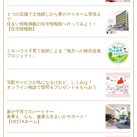
ファーストバースデー〜１歳のお誕生日〜（２）
１歳のお誕生日をファーストバースデーと呼び、部屋を飾り付
１つの店舗で土地探しから夢のマイホーム実現ま
で
け、家族やお友達同士でお祝い&he…
住まい情報満載の住宅情報館へ行ってみよう！
【住宅情報館】
ファーストバースデー～１歳のお誕生日～（１）
アニヴァーサリー・プランナーとして、子どものお誕生会を思
い出深いものにするお手伝…
ミキハウス子育て総研による『地方への移住促進
プロジェクト』
宅配サービスが気になるけれど、しくみは？
オンライン相談で質問＆プレゼントをもらおう
家が子育てのパートナー
家事も、心も、健康も住まいがサポート！
【HESTAホーム】