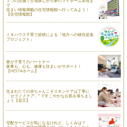
１つの店舗で土地探しから夢のマイホーム実現ま
１歳のお誕生日をファーストバースデーと呼び、部屋を飾り付
で
け、家族やお友達同士でお祝い&he…
住まい情報満載の住宅情報館へ行ってみよう！
【住宅情報館】
ファーストバースデー～１歳のお誕生日～（１）
アニヴァーサリー・プランナーとして、子どものお誕生会を思
い出深いものにするお手伝…
ミキハウス子育て総研による『地方への移住促進
プロジェクト』
家が子育てのパートナー
家事も、心も、健康も住まいがサポート！
【HESTAホーム】
生まれたての赤ちゃんこそスキンケアは丁寧に
※
「セラミドケア」
ですこやかなお肌を保ちまし
ょう【花王】
宅配サービスが気になるけれど、しくみは？