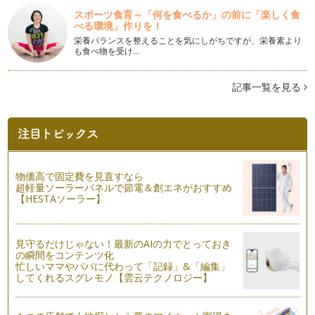
める遊びやクラフトを用意して、特別…
スポーツ食育～「何を食べるか」の前に「楽しく食
べる環境」作りを！
クリスマスパーティのアイデア ３
栄養バランスを整えることを気にしがちですが、栄養素より
キッズパーティの第二の主役（一番は、もちろん子ども☆）ケ
も食べ物を受け…
ーキ！今回は、私がこれまでお手伝い…
記事一覧を見る
クリスマスパーティのアイデア ２
お家にもクリスマスツリーが飾られ、お友達とクリスマスパー
ティを開く方も多いのではないでしょ…
クリスマスパーティのアイデア １
みなさん、ハロウィーンは楽しみましたか？私は、家族と地元
のハロウィンイベントに参加してきま…
物価高で固定費を見直すなら
超軽量ソーラーパネルで節電＆創エネがおすすめ
ハロウィンを楽しもう！〜メニューアイデア〜
【HESTAソーラー】
「Ｔｒｉｃｋ ｏｒ Ｔｒｅａｔ！」（お菓子をくれないとい
たずらするぞ！）といって、コスチュ…
見守るだけじゃない！最新のAIの力でとっておき
ハロウィンを楽しもう！〜パーティアイデア〜
の瞬間をコンテンツ化
１０月のイベントとして日本でも人気のハロウィン。お友達と
忙しいママやパパに代わって「記録」&「編集」
楽しんでいる方も多いと思います。今…
してくれるスグレモノ【雲云テクノロジー】
ファーストバースデー〜１歳のお誕生日〜（２）