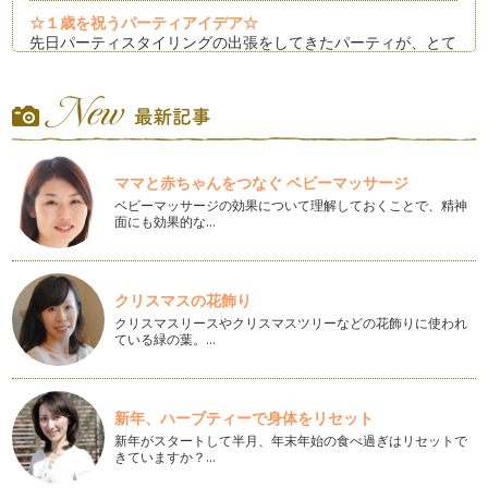
☆１歳を祝うパーティアイデア☆
先日パーティスタイリングの出張をしてきたパーティが、とて
も素敵だったのでみなさんにもシェア…
男の子のパーティのスタイリングアイデア
女の子と違って男の子は、テーブルコーディネートのかわい
さよ…
ママと赤ちゃんをつなぐ ベビーマッサージ
☆キッズパーティのアイデア☆ファーストバースデー
ベビーマッサージの効果について理解しておくことで、精神
この連載の最初に書いた記事は「ファーストバースデー〜１歳
面にも効果的な…
の誕生日〜」について書かせていただ…
キッズパーティのアイデア☆こどもの日
５月５日は「こどもの日」。 端午の節句とも呼ばれ、「鎧
クリスマスの花飾り
兜」と「鯉のぼり」を飾り、男…
クリスマスリースやクリスマスツリーなどの花飾りに使われ
ている緑の葉。…
キッズパーティのアイデア☆手作りガーランド☆
４月からスタートした子どものためのディプロマクラス
「Kid…
新年、ハーブティーで身体をリセット
子どもと楽しむパーティアイデア☆子どものお祝いする気持ち
新年がスタートして半月、年末年始の食べ過ぎはリセットで
きていますか？…
小さい頃から、自分の誕生日を家族で祝っていた娘たちは、祖
父母や両親である私たちの誕生日には…