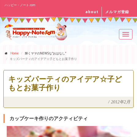
ハッピー・ノート.com
about
メルマガ登録
Toggl
navig
Home
輝くママのNEWSな“おはなし”
キッズパーティのアイデア☆子どもとお菓子作り
キッズパーティのアイデア☆子ど
もとお菓子作り
/
2012年2月
カップケーキ作りのアクティビティ