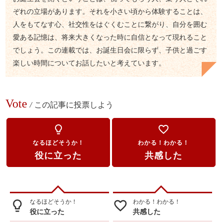
ぞれの立場があります。それを小さい頃から体験することは、
人をもてなす心、社交性をはぐくむことに繋がり、自分を囲む
愛ある記憶は、将来大きくなった時に自信となって現れること
でしょう。この連載では、お誕生日会に限らず、子供と過ごす
楽しい時間についてお話したいと考えています。
Vote
/
この記事に投票しよう
lightbulb_outline
favorite_border
なるほどそうか！
わかる！わかる！
役に立った
共感した
なるほどそうか！
わかる！わかる！
lightbulb_outline
favorite_border
役に立った
共感した