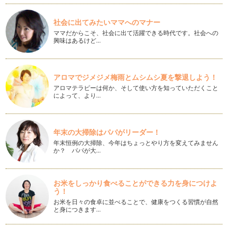
キッズパーティのアイデア☆招待状
社会に出てみたいママへのマナー
お誕生会を開くと決まったら、是非おすすめしたいのは招待
ママだからこそ、社会に出て活躍できる時代です。社会への
状作…
興味はあるけど…
キッズパーティのアイデア☆デコレーショングッズ
春が待ち遠しい今日この頃。 お子さまの卒入学（園）シーズ
ンで…
アロマでジメジメ梅雨とムシムシ夏を撃退しよう！
アロマテラピーは何か、そして使い方を知っていただくこと
キッズパーティのアイデア☆子どもとお菓子作り
によって、より…
キッズパーティの間に、子どもたちの遊びとしてカップケー
キの…
年末の大掃除はパパがリーダー！
HAPPY BIRTHDAYのキャンドルの使い方
年末恒例の大掃除、今年はちょっとやり方を変えてみません
みなさん、お誕生日のお祝いにとケーキにキャンドルを立てて
か？ パパが大…
「Happy Birthday t…
キッズパーティのテーブルを楽しくするアイデア
お米をしっかり食べることができる力を身につけよ
アニヴァーサリー・プランナー辰元草子です。 ミキハウス子
う！
育て総研「輝くママ」に認定…
お米を日々の食卓に並べることで、健康をつくる習慣が自然
と身につきます…
クリスマスパーティのアイデア４
私がお手伝いしているキッズパーティでは、子どもたちが楽し