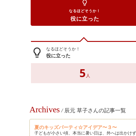
lightbulb_outline
なるほどそうか！
役に立った
なるほどそうか！
lightbulb_outline
役に立った
5
人
Archives
/
辰元 草子さんの記事一覧
夏のキッズパーティ☆アイデア〜３〜
子どもが小さい頃、本当に暑い日は、外へは出かけず