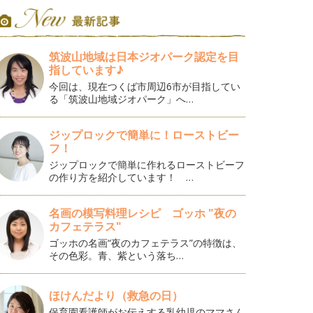
筑波山地域は日本ジオパーク認定を目
指しています♪
今回は、現在つくば市周辺6市が目指してい
る「筑波山地域ジオパーク」へ…
ジップロックで簡単に！ローストビー
フ！
ジップロックで簡単に作れるローストビーフ
の作り方を紹介しています！ …
名画の模写料理レシピ ゴッホ "夜の
カフェテラス"
ゴッホの名画“夜のカフェテラス”の特徴は、
その色彩。青、紫という落ち…
ほけんだより（救急の日）
保育園看護師がお伝えする乳幼児のママさん