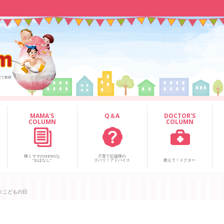
MAMA'S
Q＆A
DOCTOR'S
COLUMN
COLUMN
輝くママのNEWSな
子育て応援隊の
“おはなし”
ズバリ！アドバイス
教えて！ドクター
☆こどもの日