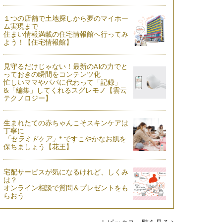
１つの店舗で土地探しから夢のマイホー
ム実現まで
住まい情報満載の住宅情報館へ行ってみ
よう！【住宅情報館】
見守るだけじゃない！最新のAIの力でと
っておきの瞬間をコンテンツ化
忙しいママやパパに代わって「記録」
&「編集」してくれるスグレモノ【雲云
テクノロジー】
生まれたての赤ちゃんこそスキンケアは
丁寧に
※
「セラミドケア」
ですこやかなお肌を
保ちましょう【花王】
宅配サービスが気になるけれど、しくみ
は？
オンライン相談で質問＆プレゼントをも
らおう