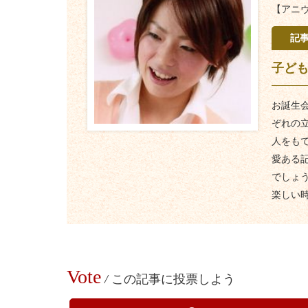
【アニ
記
子ど
お誕生
ぞれの
人をも
愛ある
でしょ
楽しい
Vote
/
この記事に投票しよう