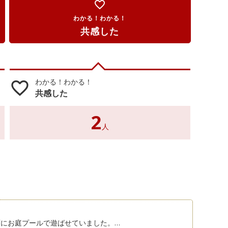
favorite_border
わかる！わかる！
共感した
わかる！わかる！
favorite_border
共感した
2
人
にお庭プールで遊ばせていました。…