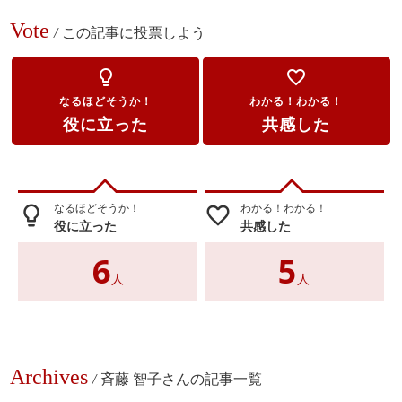
Vote
/
この記事に投票しよう
lightbulb_outline
favorite_border
なるほどそうか！
わかる！わかる！
役に立った
共感した
なるほどそうか！
わかる！わかる！
lightbulb_outline
favorite_border
役に立った
共感した
6
5
人
人
Archives
/
斉藤 智子さんの記事一覧