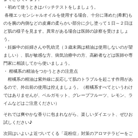
・初めて使うときはパッチテストをしましょう。
各種エッセンシャルオイルを使用する場合、十分に薄めた(希釈)も
のを腕の内側などの皮膚の柔らかい部分に少し塗って１日～２日ほ
ど肌の様子を見ます。異常がある場合は医師の診察を受けましょ
う。
・妊娠中の妊婦さんや乳幼児（３歳未満は精油は使用しないのが望
ましい）、肌が敏感な方、病気治療中の方、高齢者などは医師や専
門家に相談してから使いましょう。
・ 柑橘系の精油をつかうときの注意点
柑橘系の精油は紫外線に反応して肌のトラブルを起こす作用があ
るので、外出前の使用は控えましょう。（柑橘系すべてというわけ
ではありませんが、ベルガモット、グレープフルーツ、レモン、ラ
イムなどはご注意ください）
それでは爽やかな香りに包まれながら、楽しいダイエット、ぜひお
試しください♪
次回はいよいよ近づいてくる「花粉症」対策のアロマテラピーをご