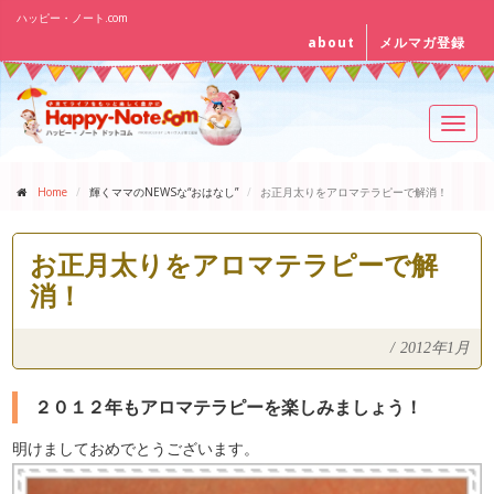
ハッピー・ノート.com
about
メルマガ登録
Toggl
navig
Home
輝くママのNEWSな“おはなし”
お正月太りをアロマテラピーで解消！
お正月太りをアロマテラピーで解
消！
/
2012年1月
２０１２年もアロマテラピーを楽しみましょう！
明けましておめでとうございます。