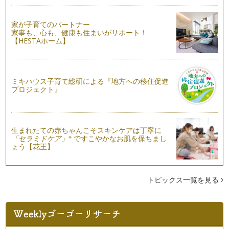
家族で楽しむ★アロマテラピーとはどんなもの？
家が子育てのパートナー
様々な香りを漂わせたり、クラフトを作ったり、トリートメン
家事も、心も、健康も住まいがサポート！
トをしたり…。最近で…
【HESTAホーム】
ミキハウス子育て総研による『地方への移住促進
プロジェクト』
生まれたての赤ちゃんこそスキンケアは丁寧に
※
「セラミドケア」
ですこやかなお肌を保ちまし
ょう【花王】
トピックス一覧を見る