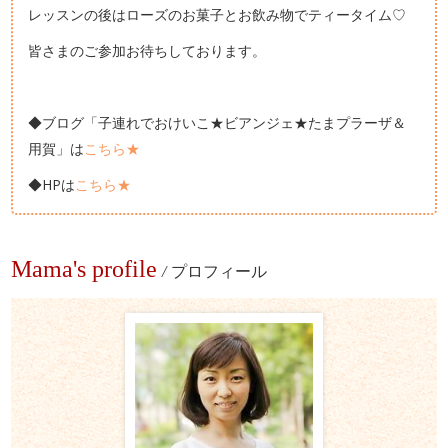
レッスンの後はローズのお菓子とお飲み物でティータイム♡
皆さまのご参加お待ちしております。
◆ブログ「子連れでおけいこ★ビアンジェ★たまプラーザ＆
用賀」は
こちら★
◆HPは
こちら★
Mama's profile
/
プロフィール