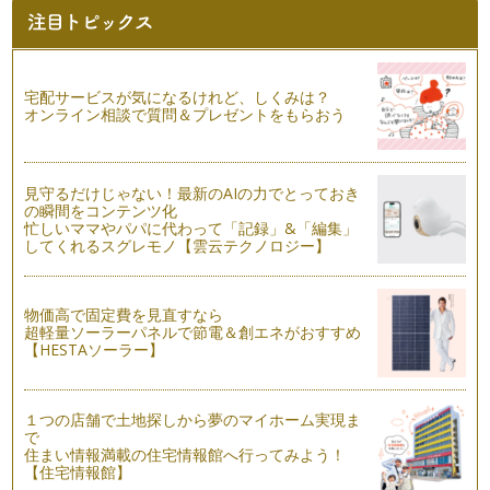
ってきました。 元気にこの冬を…
風邪・インフルエンザ対策にも。ハンドトリートメント【後
編】
もうすぐ12月。1年の中で一番キラキラした季節になります。
宅配サービスが気になるけれど、しくみは？
と同時に、寒さや疲れなどから体調…
オンライン相談で質問＆プレゼントをもらおう
家族でハンドトリートメントをやってみよう！【前編】
さて、第５回目にお届けするのは『ハンドトリートメント（前
見守るだけじゃない！最新のAIの力でとっておき
編）』です。 皆さん…
の瞬間をコンテンツ化
忙しいママやパパに代わって「記録」&「編集」
寒くなる時期にオススメ！足浴と手浴でホッとアロマタイム。
してくれるスグレモノ【雲云テクノロジー】
街路樹も色づき始め、秋を感じるとともに、だんだんと「冷
え」も気になる季節が近づいてきました…
物価高で固定費を見直すなら
親子のコミュニケーション「タッチケア（ベビーマッサー
超軽量ソーラーパネルで節電＆創エネがおすすめ
ジ）」
【HESTAソーラー】
親子のコミュニケーションとしてとてもポピュラーになってき
た「ベビーマッサージ」。 …
１つの店舗で土地探しから夢のマイホーム実現ま
「精油」のことを知って、アロマテラピーを楽しく安全に使い
で
ましょう
住まい情報満載の住宅情報館へ行ってみよう！
今回は精油（エッセンシャルオイル）のこと、そして安全に楽
【住宅情報館】
しく使う方法をご案内します。 …