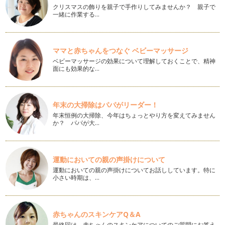
クリスマスの飾りを親子で手作りしてみませんか？ 親子で
ベビー＆キッズのスキンケア・日焼止め対策②
一緒に作業する…
5月後半。お外でのピクニックも楽しい季節ですね。 そこで気
になるのが「日焼け」「紫…
ベビー＆キッズのスキンケア・日焼止め対策①
ママと赤ちゃんをつなぐ ベビーマッサージ
GWも過ぎ、薄着になることも増えてきて『日焼け』も気にな
ベビーマッサージの効果について理解しておくことで、精神
る季節がやってきました。 …
面にも効果的な…
アロマキャンドルでリラックスタイムを②
前回、キャンドルの炎のゆらぎ＝「１/ｆゆらぎ」が人がリラ
ックスするのにちょうどいいというお…
年末の大掃除はパパがリーダー！
年末恒例の大掃除、今年はちょっとやり方を変えてみません
か？ パパが大…
アロマキャンドルでリラックスタイムを①
満開の桜に囲まれた今年の春。 入園、入学、進学、社会人…子
どもも、送り出…
運動においての親の声掛けについて
春到来！体やお肌がゆるむこの時期にオススメのうるうるバス
運動においての親の声掛けについてお話ししています。特に
タイム
小さい時期は、…
少しずつ春めいてきましたね。 この春新社会人とな…
新学期に役立つアロマテラピー
３月、卒園、卒業のシーズンですね。 長い、寒い冬が終わ
赤ちゃんのスキンケアQ＆A
り、もうすぐ春！ そして新し…
最終回は、赤ちゃんのスキンケアについてのご質問にお答え