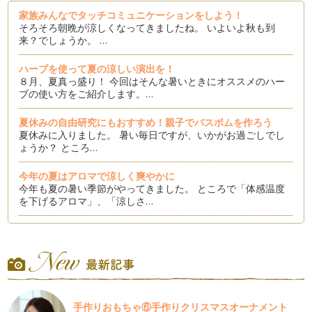
家族みんなでタッチコミュニケーションをしよう！
そろそろ朝晩が涼しくなってきましたね。 いよいよ秋も到
来？でしょうか。 …
ハーブを使って夏の涼しい演出を！
８月、夏真っ盛り！ 今回はそんな暑いときにオススメのハー
ブの使い方をご紹介します。…
夏休みの自由研究にもおすすめ！親子でバスボムを作ろう
夏休みに入りました。 暑い毎日ですが、いかがお過ごしでし
ょうか？ ところ…
今年の夏はアロマで涼しく爽やかに
今年も夏の暑い季節がやってきました。 ところで「体感温度
を下げるアロマ」、「涼しさ…
ハーブを使ったあせもケアのススメ
真夏のような日差しになる日がだんだんと増えてきました。
小さなお子さまとの外出は、太陽…
アロマで除菌！梅雨も快適に。
6月に入り、いよいよ梅雨の季節がやってきました。 …
手作りおもちゃ⑥手作りクリスマスオーナメント