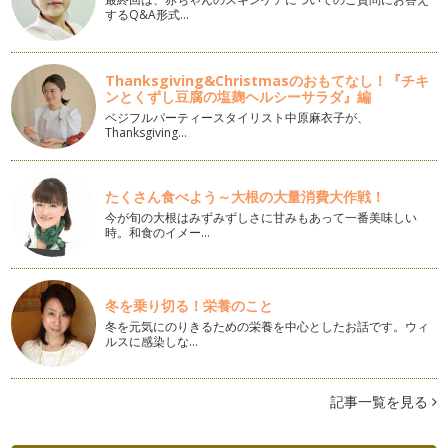
するQ&A形式…
子どもと一緒に！「桃の節句の石けん作り」
もうすぐ雛祭り。 心もうきうきとピンク色に染まる春ももう
すぐです♪ さて今回は…
Thanksgiving&Christmasのおもてなし！『チキ
ンとくずし豆腐の塩麹ヘルシーサラダ』編
花粉の時期をアロマで快適に！
ベジフルパーティースタイリスト中原麻衣子が、
まだまだ寒いとはいえ、それでも日中の温度もあがり、日も長
Thanksgiving…
くなってきました。 そろそろ春…
アロマとハーブで花粉症対策！
たくさん食べよう～大根の大量消費大作戦！
２０１２年が始まったばかり…と思っていましたが、早いもの
今が旬の大根はみずみずしさに甘みもあって一番美味しい
でもうすぐ２月です。…
時。和食のイメー…
お正月太りをアロマテラピーで解消！
明けましておめでとうございます。 本年もどうぞよろしくお
願い申し上げます。 &…
冬を乗り切る！栄養のこと
冬を元気にのりきるための栄養を中心としたお話です。ウィ
今年の冬はゆず湯やハーブバスでぽかぽかに。
ルスに感染しな…
もうすぐ冬至。 日本では、この日にゆず湯に入り、冬至がゆ
（小豆がゆ）やカボチャを食…
記事一覧を見る
アロマテラピーでインフルエンザを予防しよう！
いよいよ12月。風邪やインフルエンザも心配なシーズンがや