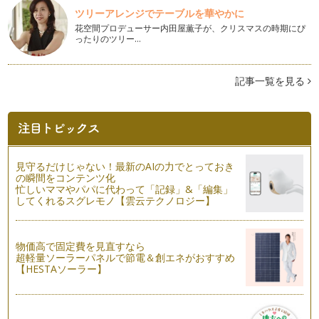
願い申し上げます。 &…
ツリーアレンジでテーブルを華やかに
花空間プロデューサー内田屋薫子が、クリスマスの時期にぴ
ったりのツリー…
今年の冬はゆず湯やハーブバスでぽかぽかに。
もうすぐ冬至。 日本では、この日にゆず湯に入り、冬至がゆ
（小豆がゆ）やカボチャを食…
記事一覧を見る
アロマテラピーでインフルエンザを予防しよう！
いよいよ12月。風邪やインフルエンザも心配なシーズンがや
ってきました。 元気にこの冬を…
風邪・インフルエンザ対策にも。ハンドトリートメント【後
編】
見守るだけじゃない！最新のAIの力でとっておき
もうすぐ12月。1年の中で一番キラキラした季節になります。
の瞬間をコンテンツ化
と同時に、寒さや疲れなどから体調…
忙しいママやパパに代わって「記録」&「編集」
してくれるスグレモノ【雲云テクノロジー】
家族でハンドトリートメントをやってみよう！【前編】
さて、第５回目にお届けするのは『ハンドトリートメント（前
編）』です。 皆さん…
物価高で固定費を見直すなら
超軽量ソーラーパネルで節電＆創エネがおすすめ
【HESTAソーラー】
寒くなる時期にオススメ！足浴と手浴でホッとアロマタイム。
街路樹も色づき始め、秋を感じるとともに、だんだんと「冷
え」も気になる季節が近づいてきました…