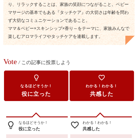
り、リラックすることは、家族の笑顔につながること。ベビー
マサージの基本でもある『タッチケア』の大切さは年齢を問わ
ず大切なコミュニケーションであること。
ママ＆ベビー×スキンシップ×香り～をテーマに、家族みんなで
楽しむアロマライフやタッチケアを連載します。
Vote
/
この記事に投票しよう
lightbulb_outline
favorite_border
なるほどそうか！
わかる！わかる！
役に立った
共感した
なるほどそうか！
わかる！わかる！
lightbulb_outline
favorite_border
役に立った
共感した