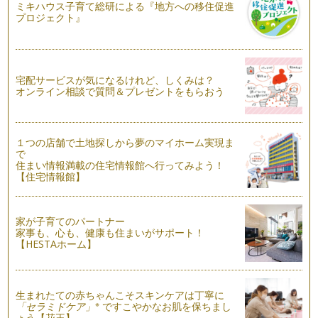
ミキハウス子育て総研による『地方への移住促進
親子のコミュニケーション「タッチケア（ベビーマッサー
プロジェクト』
ジ）」
親子のコミュニケーションとしてとてもポピュラーになってき
た「ベビーマッサージ」。 …
「精油」のことを知って、アロマテラピーを楽しく安全に使い
宅配サービスが気になるけれど、しくみは？
ましょう
オンライン相談で質問＆プレゼントをもらおう
今回は精油（エッセンシャルオイル）のこと、そして安全に楽
しく使う方法をご案内します。 …
１つの店舗で土地探しから夢のマイホーム実現ま
家族で楽しむ★アロマテラピーとはどんなもの？
で
様々な香りを漂わせたり、クラフトを作ったり、トリートメン
住まい情報満載の住宅情報館へ行ってみよう！
トをしたり…。最近で…
【住宅情報館】
家が子育てのパートナー
家事も、心も、健康も住まいがサポート！
【HESTAホーム】
生まれたての赤ちゃんこそスキンケアは丁寧に
※
「セラミドケア」
ですこやかなお肌を保ちまし
ょう【花王】