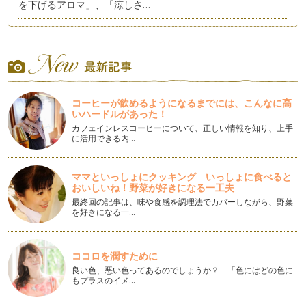
を下げるアロマ」、「涼しさ…
ハーブを使ったあせもケアのススメ
真夏のような日差しになる日がだんだんと増えてきました。
小さなお子さまとの外出は、太陽…
アロマで除菌！梅雨も快適に。
6月に入り、いよいよ梅雨の季節がやってきました。 …
コーヒーが飲めるようになるまでには、こんなに高
いハードルがあった！
ベビー＆キッズのスキンケア・日焼止め対策②
カフェインレスコーヒーについて、正しい情報を知り、上手
5月後半。お外でのピクニックも楽しい季節ですね。 そこで気
に活用できる内…
になるのが「日焼け」「紫…
ママといっしょにクッキング いっしょに食べると
ベビー＆キッズのスキンケア・日焼止め対策①
おいしいね！野菜が好きになる一工夫
GWも過ぎ、薄着になることも増えてきて『日焼け』も気にな
る季節がやってきました。 …
最終回の記事は、味や食感を調理法でカバーしながら、野菜
を好きになる一…
アロマキャンドルでリラックスタイムを②
前回、キャンドルの炎のゆらぎ＝「１/ｆゆらぎ」が人がリラ
ックスするのにちょうどいいというお…
ココロを潤すために
良い色、悪い色ってあるのでしょうか？ 「色にはどの色に
もプラスのイメ…
アロマキャンドルでリラックスタイムを①
満開の桜に囲まれた今年の春。 入園、入学、進学、社会人…子