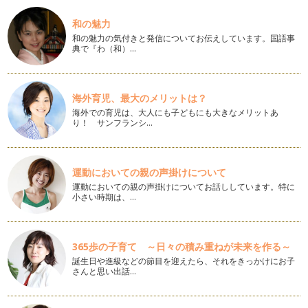
どもも、送り出…
和の魅力
春到来！体やお肌がゆるむこの時期にオススメのうるうるバス
和の魅力の気付きと発信についてお伝えしています。国語事
タイム
典で『わ（和）…
少しずつ春めいてきましたね。 この春新社会人とな…
新学期に役立つアロマテラピー
３月、卒園、卒業のシーズンですね。 長い、寒い冬が終わ
海外育児、最大のメリットは？
り、もうすぐ春！ そして新し…
海外での育児は、大人にも子どもにも大きなメリットあ
り！ サンフランシ…
子どもと一緒に！「桃の節句の石けん作り」
もうすぐ雛祭り。 心もうきうきとピンク色に染まる春ももう
すぐです♪ さて今回は…
運動においての親の声掛けについて
運動においての親の声掛けについてお話ししています。特に
花粉の時期をアロマで快適に！
小さい時期は、…
まだまだ寒いとはいえ、それでも日中の温度もあがり、日も長
くなってきました。 そろそろ春…
アロマとハーブで花粉症対策！
365歩の子育て ～日々の積み重ねが未来を作る～
２０１２年が始まったばかり…と思っていましたが、早いもの
誕生日や進級などの節目を迎えたら、それをきっかけにお子
でもうすぐ２月です。…
さんと思い出話…
お正月太りをアロマテラピーで解消！
明けましておめでとうございます。 本年もどうぞよろしくお